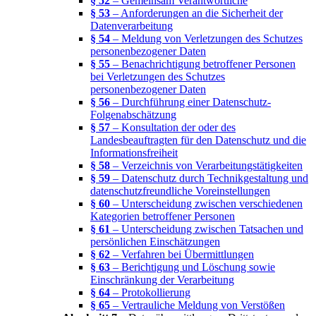
§ 52
– Gemeinsam Verantwortliche
§ 53
– Anforderungen an die Sicherheit der
Datenverarbeitung
§ 54
– Meldung von Verletzungen des Schutzes
personenbezogener Daten
§ 55
– Benachrichtigung betroffener Personen
bei Verletzungen des Schutzes
personenbezogener Daten
§ 56
– Durchführung einer Datenschutz-
Folgenabschätzung
§ 57
– Konsultation der oder des
Landesbeauftragten für den Datenschutz und die
Informationsfreiheit
§ 58
– Verzeichnis von Verarbeitungstätigkeiten
§ 59
– Datenschutz durch Technikgestaltung und
datenschutzfreundliche Voreinstellungen
§ 60
– Unterscheidung zwischen verschiedenen
Kategorien betroffener Personen
§ 61
– Unterscheidung zwischen Tatsachen und
persönlichen Einschätzungen
§ 62
– Verfahren bei Übermittlungen
§ 63
– Berichtigung und Löschung sowie
Einschränkung der Verarbeitung
§ 64
– Protokollierung
§ 65
– Vertrauliche Meldung von Verstößen