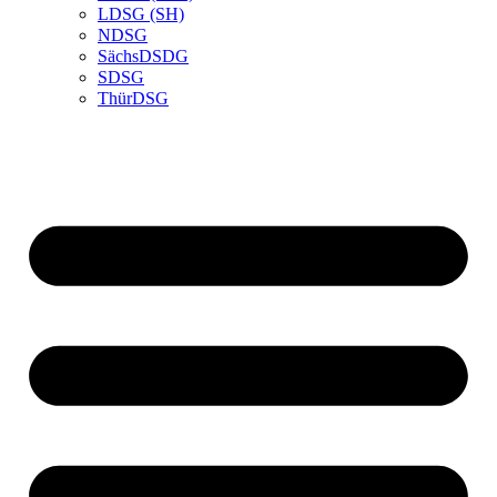
LDSG (SH)
NDSG
SächsDSDG
SDSG
ThürDSG