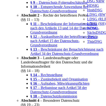
DSG NRW
§ 9
– Datenschutz-Folgenabschätzung
HDSIG
§ 10
– Entsprechende Anwendung der
HmbDSG
Datenschutz-Grundverordnung
LDSG (BW
Abschnitt 2
– Rechte der betroffenen Person
LDSG (RLP
(§§ 11 – 13)
LDSG (SH)
§ 11
– Beschränkung der Informationspflicht
nach den Artikeln 13 und 14 der Datenschutz-
NDSG
Grundverordnung
SächsDSD
§ 12
– Auskunftsrecht der betroffenen Person
SDSG
nach Artikel 15 der Datenschutz-
ThürDSG
Grundverordnung
§ 13
– Beschränkung der Benachrichtigung nach
Artikel 34 der Datenschutz-Grundverordnung
Abschnitt 3
– Landesbeauftragte oder
Landesbeauftragter für den Datenschutz und die
Informationsfreiheit
(§§ 14 – 18)
§ 14
– Rechtsstellung
§ 15
– Zuständigkeit und Organisation
§ 16
– Aufgaben, Mitwirkungspflichten
§ 17
– Befugnisse nach Artikel 58 der
Datenschutz-Grundverordnung
§ 18
– Datenschutzkommission
Abschnitt 4
– Besonderer Datenschutz
(§§ 19 – 23)