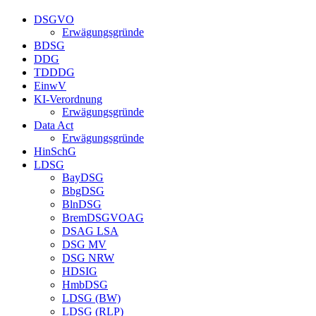
DSGVO
Erwägungsgründe
BDSG
DDG
TDDDG
EinwV
KI-Verordnung
Erwägungsgründe
Data Act
Erwägungsgründe
HinSchG
LDSG
BayDSG
BbgDSG
BlnDSG
BremDSGVOAG
DSAG LSA
DSG MV
DSG NRW
HDSIG
HmbDSG
LDSG (BW)
LDSG (RLP)