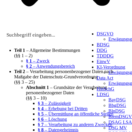
DSGVO
Erwägungsg
BDSG
Teil 1
– Allgemeine Bestimmungen
DDG
(§§ 1 – 2)
TDDDG
§ 1
– Zweck
EinwV
§ 2
– Anwendungsbereich
KI-Verordnung
Teil 2
– Verarbeitung personenbezogener Daten nach
Erwägungsg
Maßgabe der Datenschutz-Grundverordnung
Data Act
(§§ 3 – 25)
Erwägungsg
Abschnitt 1
– Grundsätze der Verarbeitung
HinSchG
personenbezogener Daten
LDSG
(§§ 3 – 10)
BayDSG
§ 3
– Zulässigkeit
BbgDSG
§ 4
– Erhebung bei Dritten
BlnDSG
§ 5
– Übermittlung an öffentliche Stellen
BremDSG
§ 6
– Löschung
DSAG LSA
§ 7
– Verarbeitung zu anderen Zwecken
DSG MV
§ 8
– Datengeheimnis