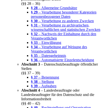
(§§ 28 – 36)
§ 28
– Allgemeine Grundsätze
§ 29
– Verarbeitung besonderer Kategorien
personenbezogener Daten
§ 30
– Verarbeitung zu anderen Zwecken
§ 31
– Verarbeitung zu archivarischen,
wissenschaftlichen und statistischen Zwecken
§ 32
– Nachweis der Einhaltung durch den
Verantwortlichen
§ 33
– Einwilligung
§ 34
– Verarbeitung auf Weisung des
Verantwortlichen
§ 35
– Datengeheimnis
§ 36
– Automatisierte Einzelentscheidung
Abschnitt 3
– Datenschutzbeauftragte öffentlicher
Stellen
(§§ 37 – 39)
§ 37
– Benennung
§ 38
– Stellung
§ 39
– Aufgaben
Abschnitt 4
– Landesbeauftragte oder
Landesbeauftragter für den Datenschutz und die
Informationsfreiheit
(§§ 40 – 42)
§ 40
– Rechtsstellung und Organisation