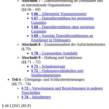
Abschnitt 7
– Datenübermittlung an Drittstaaten und
an internationale Organisationen
(§§ 66 – 69)
§ 66
– Allgemeine Voraussetzungen
§ 67
– Datenübermittlung bei geeigneten
Garantien
§ 68
– Datenübermittlung ohne geeignete
Garantien
§ 69
– Sonstige Datenübermittlungen an
Empfänger in Drittstaaten
Abschnitt 8
– Zusammenarbeit der Aufsichtsbehörden
(§ 70)
§ 70
– Gegenseitige Amtshilfe
Abschnitt 9
– Haftung und Sanktionen
(§§ 71 – 72)
§ 71
– Schadensersatz
§ 72
– Ordnungswidrigkeiten und
Strafbestimmungen
Teil 4
– Übergangs- und Schlussbestimmungen
(§§ 73 – 74)
§ 73
– Verweisungen und Bezeichnungen in anderen
Vorschriften
§ 74
– Inkrafttreten
§ 46 LDSG (RLP)