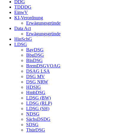
DDG
TDDDG
EinwV
KI-Verordnung
Erwägungsgründe
Data Act
Erwägungsgründe
HinSchG
LDSG
BayDSG
BbgDSG
BlnDSG
BremDSGVOAG
DSAG LSA
DSG MV
DSG NRW
HDSIG
HmbDSG
LDSG (BW)
LDSG (RLP)
LDSG (SH)
NDSG
SächsDSDG
SDSG
ThürDSG