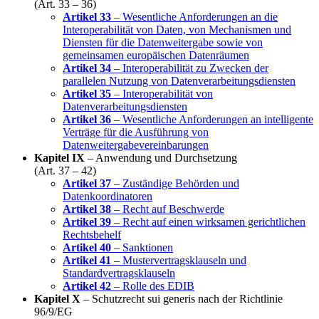
(Art. 33 – 36)
Artikel 33
– Wesentliche Anforderungen an die
Interoperabilität von Daten, von Mechanismen und
Diensten für die Datenweitergabe sowie von
gemeinsamen europäischen Datenräumen
Artikel 34
– Interoperabilität zu Zwecken der
parallelen Nutzung von Datenverarbeitungsdiensten
Artikel 35
– Interoperabilität von
Datenverarbeitungsdiensten
Artikel 36
– Wesentliche Anforderungen an intelligente
Verträge für die Ausführung von
Datenweitergabevereinbarungen
Kapitel IX
– Anwendung und Durchsetzung
(Art. 37 – 42)
Artikel 37
– Zuständige Behörden und
Datenkoordinatoren
Artikel 38
– Recht auf Beschwerde
Artikel 39
– Recht auf einen wirksamen gerichtlichen
Rechtsbehelf
Artikel 40
– Sanktionen
Artikel 41
– Mustervertragsklauseln und
Standardvertragsklauseln
Artikel 42
– Rolle des EDIB
Kapitel X
– Schutzrecht sui generis nach der Richtlinie
96/9/EG