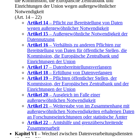
die Kommission, die Europäische Zentralbank und
Einrichtungen der Union wegen außergewöhnlicher
Notwendigkeit
(Art. 14 – 22)
Artikel 14
– Pflicht zur Bereitstellung von Daten
wegen außergewöhnlicher Notwendigkeit
Artikel 15
– Außergewöhnliche Notwendigkeit der
Datennutzung
Artikel 16
– Verhältnis zu anderen Pflichten zur
Bereitstellung von Daten für öffentliche Stellen, die
Kommission, die Europäische Zentralbank und
Einrichtungen der Union
Artikel 17
– Datenbereitstellungsverlangen
Artikel 18
– Erfüllung von Datenverlangen
Artikel 19
– Pflichten öffentlicher Stellen, der
Kommission, der Europäischen Zentralbank und der
Einrichtungen der Union
Artikel 20
– Ausgleich im Falle einer
außergewöhnlichen Notwendigkeit
Artikel 21
– Weitergabe von im Zusammenhang mit
außergewöhnlichen Notwendigkeiten erhaltenen Daten
an Forschungseinrichtungen oder statistische Ämter
Artikel 22
– Amtshilfe und grenzüberschreitende
Zusammenarbeit
Kapitel VI
– Wechsel zwischen Datenverarbeitungsdiensten