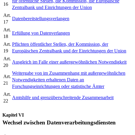
für öffentliche Stellen, die Kommission, die Europäische
16
Zentralbank und Einrichtungen der Union
Art.
Datenbereitstellungsverlangen
17
Art.
Erfüllung von Datenverlangen
18
Art.
Pflichten öffentlicher Stellen, der Kommission, der
19
Europäischen Zentralbank und der Einrichtungen der Union
Art.
Ausgleich im Falle einer außergewöhnlichen Notwendigkeit
20
Weitergabe von im Zusammenhang mit außergewöhnlichen
Art.
Notwendigkeiten erhaltenen Daten an
21
Forschungseinrichtungen oder statistische Ämter
Art.
Amtshilfe und grenzüberschreitende Zusammenarbeit
22
Kapitel VI
Wechsel zwischen Datenverarbeitungsdiensten