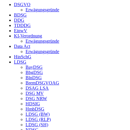
DSGVO
Erwägungsgründe
BDSG
DDG
TDDDG
EinwV
KI-Verordnung
Erwägungsgründe
Data Act
Erwägungsgründe
HinSchG
LDSG
BayDSG
BbgDSG
BlnDSG
BremDSGVOAG
DSAG LSA
DSG MV
DSG NRW
HDSIG
HmbDSG
LDSG (BW)
LDSG (RLP)
LDSG (SH)
NDSG