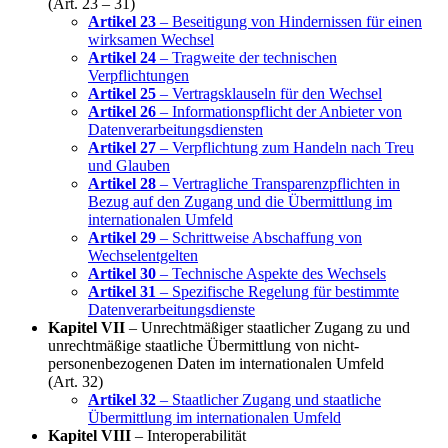
(Art. 23 – 31)
Artikel 23
– Beseitigung von Hindernissen für einen
wirksamen Wechsel
Artikel 24
– Tragweite der technischen
Verpflichtungen
Artikel 25
– Vertragsklauseln für den Wechsel
Artikel 26
– Informationspflicht der Anbieter von
Datenverarbeitungsdiensten
Artikel 27
– Verpflichtung zum Handeln nach Treu
und Glauben
Artikel 28
– Vertragliche Transparenzpflichten in
Bezug auf den Zugang und die Übermittlung im
internationalen Umfeld
Artikel 29
– Schrittweise Abschaffung von
Wechselentgelten
Artikel 30
– Technische Aspekte des Wechsels
Artikel 31
– Spezifische Regelung für bestimmte
Datenverarbeitungsdienste
Kapitel VII
– Unrechtmäßiger staatlicher Zugang zu und
unrechtmäßige staatliche Übermittlung von nicht-
personenbezogenen Daten im internationalen Umfeld
(Art. 32)
Artikel 32
– Staatlicher Zugang und staatliche
Übermittlung im internationalen Umfeld
Kapitel VIII
– Interoperabilität