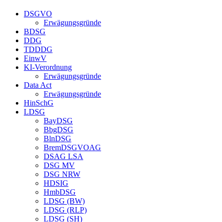
DSGVO
Erwägungsgründe
BDSG
DDG
TDDDG
EinwV
KI-Verordnung
Erwägungsgründe
Data Act
Erwägungsgründe
HinSchG
LDSG
BayDSG
BbgDSG
BlnDSG
BremDSGVOAG
DSAG LSA
DSG MV
DSG NRW
HDSIG
HmbDSG
LDSG (BW)
LDSG (RLP)
LDSG (SH)