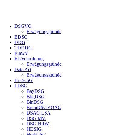
Zum
Inhalt
springen
DSGVO
Erwägungsgründe
BDSG
DDG
TDDDG
EinwV
KI-Verordnung
Erwägungsgründe
Data Act
Erwägungsgründe
HinSchG
LDSG
BayDSG
BbgDSG
BlnDSG
BremDSGVOAG
DSAG LSA
DSG MV
DSG NRW
HDSIG
HmbDSG