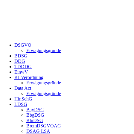
DSGVO
Erwägungsgründe
BDSG
DDG
TDDDG
EinwV
KI-Verordnung
Erwägungsgründe
Data Act
Erwägungsgründe
HinSchG
LDSG
BayDSG
BbgDSG
BlnDSG
BremDSGVOAG
DSAG LSA