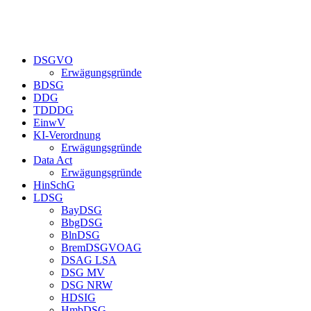
Zum
Inhalt
springen
DSGVO
Erwägungsgründe
BDSG
DDG
TDDDG
EinwV
KI-Verordnung
Erwägungsgründe
Data Act
Erwägungsgründe
HinSchG
LDSG
BayDSG
BbgDSG
BlnDSG
BremDSGVOAG
DSAG LSA
DSG MV
DSG NRW
HDSIG
HmbDSG