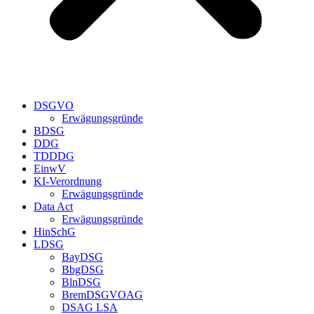
DSGVO
Erwägungsgründe
BDSG
DDG
TDDDG
EinwV
KI-Verordnung
Erwägungsgründe
Data Act
Erwägungsgründe
HinSchG
LDSG
BayDSG
BbgDSG
BlnDSG
BremDSGVOAG
DSAG LSA