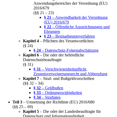
Anwendungsbereiches der Verordnung (EU)
2016/679
(§§ 21 – 23)
§ 21
– Anwendbarkeit der Verordnung
(EU) 2016/679
§ 22
– Öffentliche Auszeichnungen und
Ehrungen
§ 23
– Begnadigungsverfahren
Kapitel 4
– Pflichten des Verantwortlichen
(§ 24)
§ 24
– Datenschutz-Folgenabschätzung
Kapitel 6
– Die oder der behördliche
Datenschutzbeauftragte
(§ 31)
§ 31
– Verschwiegenheitspflicht,
Zeugnisverweigerungsrecht und Abberufung
Kapitel 7
– Straf- und Bußgeldvorschriften
(§§ 32 – 34)
§ 32
– Geldbußen
§ 33
– Ordnungswidrigkeiten
§ 34
– Straftaten
Teil 3
– Umsetzung der Richtlinie (EU) 2016/680
(§§ 25 – 69)
Kapitel 5
– Die oder der Landesbeauftragte für
Datenschutz und Informationsfreiheit