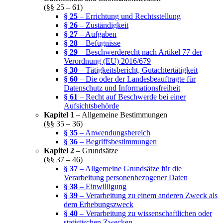
(§§ 25 – 61)
§ 25
– Errichtung und Rechtsstellung
§ 26
– Zuständigkeit
§ 27
– Aufgaben
§ 28
– Befugnisse
§ 29
– Beschwerderecht nach Artikel 77 der
Verordnung (EU) 2016/679
§ 30
– Tätigkeitsbericht, Gutachtertätigkeit
§ 60
– Die oder der Landesbeauftragte für
Datenschutz und Informationsfreiheit
§ 61
– Recht auf Beschwerde bei einer
Aufsichtsbehörde
Kapitel 1
– Allgemeine Bestimmungen
(§§ 35 – 36)
§ 35
– Anwendungsbereich
§ 36
– Begriffsbestimmungen
Kapitel 2
– Grundsätze
(§§ 37 – 46)
§ 37
– Allgemeine Grundsätze für die
Verarbeitung personenbezogener Daten
§ 38
– Einwilligung
§ 39
– Verarbeitung zu einem anderen Zweck als
dem Erhebungszweck
§ 40
– Verarbeitung zu wissenschaftlichen oder
statistischen Zwecken