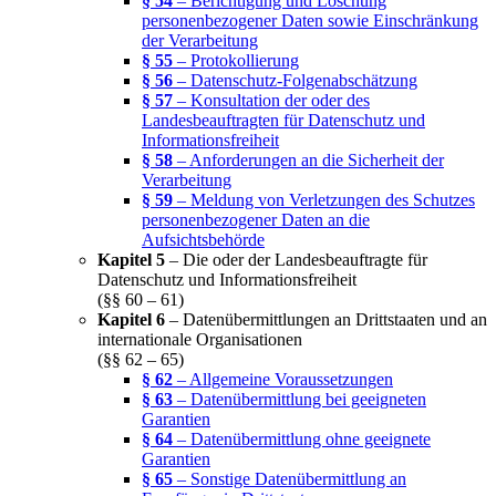
§ 54
– Berichtigung und Löschung
personenbezogener Daten sowie Einschränkung
der Verarbeitung
§ 55
– Protokollierung
§ 56
– Datenschutz-Folgenabschätzung
§ 57
– Konsultation der oder des
Landesbeauftragten für Datenschutz und
Informationsfreiheit
§ 58
– Anforderungen an die Sicherheit der
Verarbeitung
§ 59
– Meldung von Verletzungen des Schutzes
personenbezogener Daten an die
Aufsichtsbehörde
Kapitel 5
– Die oder der Landesbeauftragte für
Datenschutz und Informationsfreiheit
(§§ 60 – 61)
Kapitel 6
– Datenübermittlungen an Drittstaaten und an
internationale Organisationen
(§§ 62 – 65)
§ 62
– Allgemeine Voraussetzungen
§ 63
– Datenübermittlung bei geeigneten
Garantien
§ 64
– Datenübermittlung ohne geeignete
Garantien
§ 65
– Sonstige Datenübermittlung an