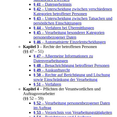
§ 41
– Datengeheimnis
§ 42
– Unterscheidung zwischen verschiedenen
Kategorien betroffener Personen
§ 43
– Unterscheidung zwischen Tatsachen und
persönlichen Einschätzungen
§ 44
– Verfahren bei Übermittlungen
§ 45
– Verarbeitung besonderer Kategorien
personenbezogener Daten
§ 46
– Automatisierte Einzelentscheidungen
Kapitel 3
– Rechte der betroffenen Personen
(§§ 47 – 51)
§ 47
– Allgemeine Informationen zu
Datenverarbeitungen
§ 48
– Benachrichtigung betroffener Personen
§ 49
– Auskunftsrecht
§ 50
– Rechte auf Berichtigung und Löschung
sowie Einschränkung der Verarbeitung
§ 51
– Verfahren
Kapitel 4
– Pflichten der Verantwortlichen und
Auftragsverarbeiter
(§§ 52 – 59)
§ 52
– Verarbeitung personenbezogener Daten
im Auftrag
§ 53
– Verzeichnis von Verarbeitungstätigkeiten