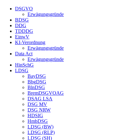
DSGVO
Erwägungsgründe
BDSG
DDG
TDDDG
EinwV
KI-Verordnung
Erwägungsgründe
Data Act
Erwägungsgründe
HinSchG
LDSG
BayDSG
BbgDSG
BlnDSG
BremDSGVOAG
DSAG LSA
DSG MV
DSG NRW
HDSIG
HmbDSG
LDSG (BW)
LDSG (RLP)
LDSG (SH)