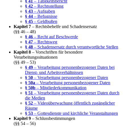
§ 41
– Tätigkeitsbericht
§ 42
– Rechtsstellung
§ 43
– Aufgaben
§ 44
– Befugnisse
§ 45
– Geldbußen
Kapitel 7
– Rechtsbehelfe und Schadensersatz
(§§ 46 – 48)
§ 46
– Recht auf Beschwerde
§ 47
– Rechtsweg
§ 48
– Schadensersatz durch verantwortliche Stellen
Kapitel 8
– Vorschriften für besondere
Verarbeitungssituationen
(§§ 49 – 53)
§ 49
– Verarbeitung personenbezogener Daten bei
Dienst- und Arbeitsverhältnissen
§ 50
– Verarbeitung personenbezogener Daten
§ 50a
– Verarbeitung personenbezogener Daten
§ 50b
– Mitgliederkommunikation
§ 51
– Verarbeitung personenbezogener Daten durch
die Medien
§ 52
– Videoüberwachung öffentlich zugänglicher
Räume
§ 53
– Gottesdienste und kirchliche Veranstaltungen
Kapitel 9
– Schlussbestimmungen
(§§ 54 – 56)