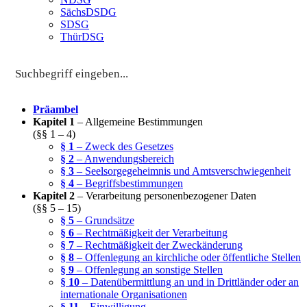
SächsDSDG
SDSG
ThürDSG
Präambel
Kapitel 1
– Allgemeine Bestimmungen
(§§ 1 – 4)
§ 1
– Zweck des Gesetzes
§ 2
– Anwendungsbereich
§ 3
– Seelsorgegeheimnis und Amtsverschwiegenheit
§ 4
– Begriffsbestimmungen
Kapitel 2
– Verarbeitung personenbezogener Daten
(§§ 5 – 15)
§ 5
– Grundsätze
§ 6
– Rechtmäßigkeit der Verarbeitung
§ 7
– Rechtmäßigkeit der Zweckänderung
§ 8
– Offenlegung an kirchliche oder öffentliche Stellen
§ 9
– Offenlegung an sonstige Stellen
§ 10
– Datenübermittlung an und in Drittländer oder an
internationale Organisationen
§ 11
– Einwilligung