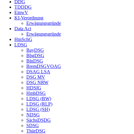
DDG
TDDDG
EinwV
KI-Verordnung
Erwägungsgründe
Data Act
Erwägungsgründe
HinSchG
LDSG
BayDSG
BbgDSG
BlnDSG
BremDSGVOAG
DSAG LSA
DSG MV
DSG NRW
HDSIG
HmbDSG
LDSG (BW)
LDSG (RLP)
LDSG (SH)
NDSG
SächsDSDG
SDSG
ThürDSG