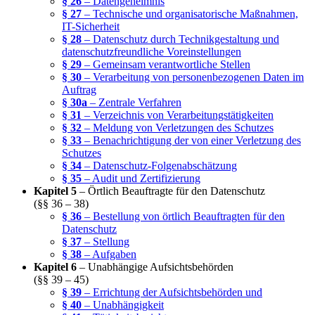
§ 26
– Datengeheimnis
§ 27
– Technische und organisatorische Maßnahmen,
IT-Sicherheit
§ 28
– Datenschutz durch Technikgestaltung und
datenschutzfreundliche Voreinstellungen
§ 29
– Gemeinsam verantwortliche Stellen
§ 30
– Verarbeitung von personenbezogenen Daten im
Auftrag
§ 30a
– Zentrale Verfahren
§ 31
– Verzeichnis von Verarbeitungstätigkeiten
§ 32
– Meldung von Verletzungen des Schutzes
§ 33
– Benachrichtigung der von einer Verletzung des
Schutzes
§ 34
– Datenschutz-Folgenabschätzung
§ 35
– Audit und Zertifizierung
Kapitel 5
– Örtlich Beauftragte für den Datenschutz
(§§ 36 – 38)
§ 36
– Bestellung von örtlich Beauftragten für den
Datenschutz
§ 37
– Stellung
§ 38
– Aufgaben
Kapitel 6
– Unabhängige Aufsichtsbehörden
(§§ 39 – 45)
§ 39
– Errichtung der Aufsichtsbehörden und
§ 40
– Unabhängigkeit