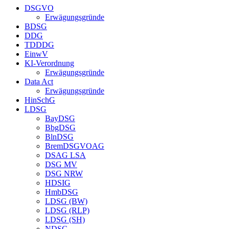
DSGVO
Erwägungsgründe
BDSG
DDG
TDDDG
EinwV
KI-Verordnung
Erwägungsgründe
Data Act
Erwägungsgründe
HinSchG
LDSG
BayDSG
BbgDSG
BlnDSG
BremDSGVOAG
DSAG LSA
DSG MV
DSG NRW
HDSIG
HmbDSG
LDSG (BW)
LDSG (RLP)
LDSG (SH)
NDSG