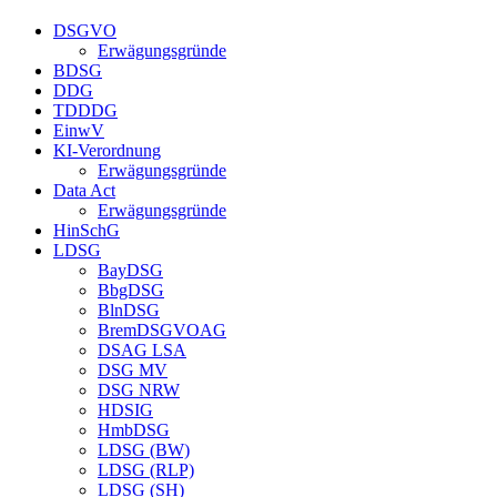
DSGVO
Erwägungsgründe
BDSG
DDG
TDDDG
EinwV
KI-Verordnung
Erwägungsgründe
Data Act
Erwägungsgründe
HinSchG
LDSG
BayDSG
BbgDSG
BlnDSG
BremDSGVOAG
DSAG LSA
DSG MV
DSG NRW
HDSIG
HmbDSG
LDSG (BW)
LDSG (RLP)
LDSG (SH)