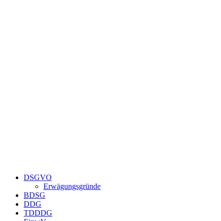
Zum
Inhalt
springen
DSGVO
Erwägungsgründe
BDSG
DDG
TDDDG