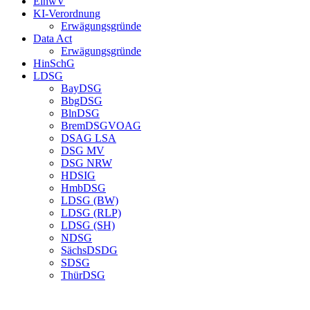
EinwV
KI-Verordnung
Erwägungsgründe
Data Act
Erwägungsgründe
HinSchG
LDSG
BayDSG
BbgDSG
BlnDSG
BremDSGVOAG
DSAG LSA
DSG MV
DSG NRW
HDSIG
HmbDSG
LDSG (BW)
LDSG (RLP)
LDSG (SH)
NDSG
SächsDSDG
SDSG
ThürDSG