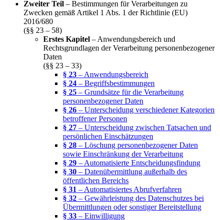
Zweiter Teil
– Bestimmungen für Verarbeitungen zu
Zwecken gemäß Artikel 1 Abs. 1 der Richtlinie (EU)
2016/680
(§§ 23 – 58)
Erstes Kapitel
– Anwendungsbereich und
Rechtsgrundlagen der Verarbeitung personenbezogener
Daten
(§§ 23 – 33)
§ 23
– Anwendungsbereich
§ 24
– Begriffsbestimmungen
§ 25
– Grundsätze für die Verarbeitung
personenbezogener Daten
§ 26
– Unterscheidung verschiedener Kategorien
betroffener Personen
§ 27
– Unterscheidung zwischen Tatsachen und
persönlichen Einschätzungen
§ 28
– Löschung personenbezogener Daten
sowie Einschränkung der Verarbeitung
§ 29
– Automatisierte Entscheidungsfindung
§ 30
– Datenübermittlung außerhalb des
öffentlichen Bereichs
§ 31
– Automatisiertes Abrufverfahren
§ 32
– Gewährleistung des Datenschutzes bei
Übermittlungen oder sonstiger Bereitstellung
§ 33
– Einwilligung