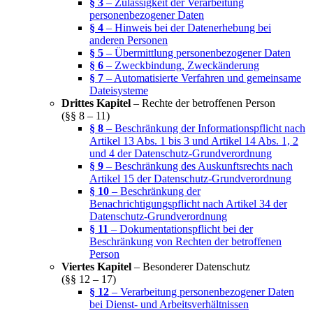
§ 3
– Zulässigkeit der Verarbeitung
personenbezogener Daten
§ 4
– Hinweis bei der Datenerhebung bei
anderen Personen
§ 5
– Übermittlung personenbezogener Daten
§ 6
– Zweckbindung, Zweckänderung
§ 7
– Automatisierte Verfahren und gemeinsame
Dateisysteme
Drittes Kapitel
– Rechte der betroffenen Person
(§§ 8 – 11)
§ 8
– Beschränkung der Informationspflicht nach
Artikel 13 Abs. 1 bis 3 und Artikel 14 Abs. 1, 2
und 4 der Datenschutz-Grundverordnung
§ 9
– Beschränkung des Auskunftsrechts nach
Artikel 15 der Datenschutz-Grundverordnung
§ 10
– Beschränkung der
Benachrichtigungspflicht nach Artikel 34 der
Datenschutz-Grundverordnung
§ 11
– Dokumentationspflicht bei der
Beschränkung von Rechten der betroffenen
Person
Viertes Kapitel
– Besonderer Datenschutz
(§§ 12 – 17)
§ 12
– Verarbeitung personenbezogener Daten
bei Dienst- und Arbeitsverhältnissen