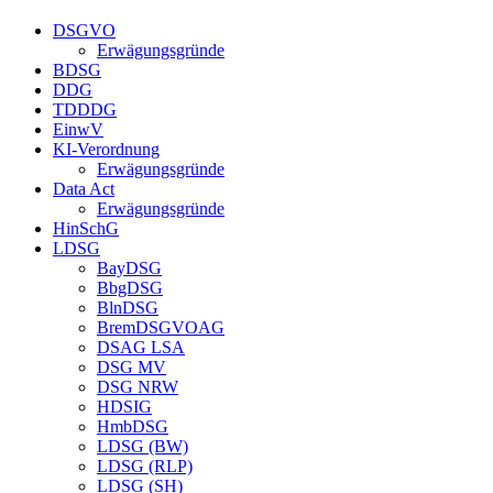
DSGVO
Erwägungsgründe
BDSG
DDG
TDDDG
EinwV
KI-Verordnung
Erwägungsgründe
Data Act
Erwägungsgründe
HinSchG
LDSG
BayDSG
BbgDSG
BlnDSG
BremDSGVOAG
DSAG LSA
DSG MV
DSG NRW
HDSIG
HmbDSG
LDSG (BW)
LDSG (RLP)
LDSG (SH)