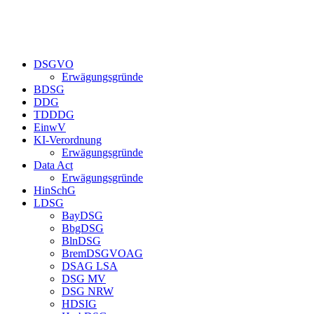
DSGVO
Erwägungsgründe
BDSG
DDG
TDDDG
EinwV
KI-Verordnung
Erwägungsgründe
Data Act
Erwägungsgründe
HinSchG
LDSG
BayDSG
BbgDSG
BlnDSG
BremDSGVOAG
DSAG LSA
DSG MV
DSG NRW
HDSIG