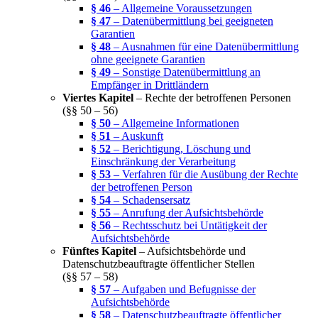
§ 46
– Allgemeine Voraussetzungen
§ 47
– Datenübermittlung bei geeigneten
Garantien
§ 48
– Ausnahmen für eine Datenübermittlung
ohne geeignete Garantien
§ 49
– Sonstige Datenübermittlung an
Empfänger in Drittländern
Viertes Kapitel
– Rechte der betroffenen Personen
(§§ 50 – 56)
§ 50
– Allgemeine Informationen
§ 51
– Auskunft
§ 52
– Berichtigung, Löschung und
Einschränkung der Verarbeitung
§ 53
– Verfahren für die Ausübung der Rechte
der betroffenen Person
§ 54
– Schadensersatz
§ 55
– Anrufung der Aufsichtsbehörde
§ 56
– Rechtsschutz bei Untätigkeit der
Aufsichtsbehörde
Fünftes Kapitel
– Aufsichtsbehörde und
Datenschutzbeauftragte öffentlicher Stellen
(§§ 57 – 58)
§ 57
– Aufgaben und Befugnisse der
Aufsichtsbehörde
§ 58
– Datenschutzbeauftragte öffentlicher