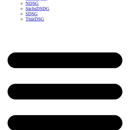
NDSG
SächsDSDG
SDSG
ThürDSG