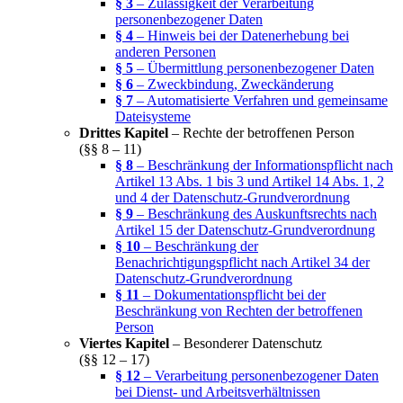
§ 3
– Zulässigkeit der Verarbeitung
personenbezogener Daten
§ 4
– Hinweis bei der Datenerhebung bei
anderen Personen
§ 5
– Übermittlung personenbezogener Daten
§ 6
– Zweckbindung, Zweckänderung
§ 7
– Automatisierte Verfahren und gemeinsame
Dateisysteme
Drittes Kapitel
– Rechte der betroffenen Person
(§§ 8 – 11)
§ 8
– Beschränkung der Informationspflicht nach
Artikel 13 Abs. 1 bis 3 und Artikel 14 Abs. 1, 2
und 4 der Datenschutz-Grundverordnung
§ 9
– Beschränkung des Auskunftsrechts nach
Artikel 15 der Datenschutz-Grundverordnung
§ 10
– Beschränkung der
Benachrichtigungspflicht nach Artikel 34 der
Datenschutz-Grundverordnung
§ 11
– Dokumentationspflicht bei der
Beschränkung von Rechten der betroffenen
Person
Viertes Kapitel
– Besonderer Datenschutz
(§§ 12 – 17)
§ 12
– Verarbeitung personenbezogener Daten
bei Dienst- und Arbeitsverhältnissen