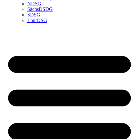
NDSG
SächsDSDG
SDSG
ThürDSG