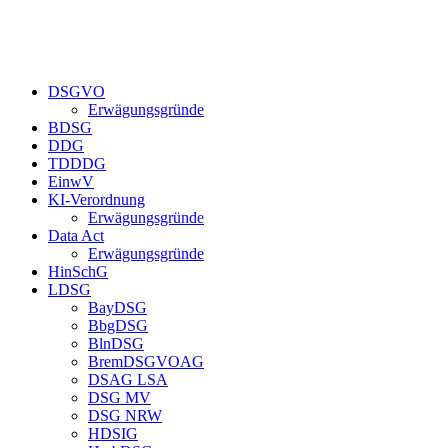
DSGVO
Erwägungsgründe
BDSG
DDG
TDDDG
EinwV
KI-Verordnung
Erwägungsgründe
Data Act
Erwägungsgründe
HinSchG
LDSG
BayDSG
BbgDSG
BlnDSG
BremDSGVOAG
DSAG LSA
DSG MV
DSG NRW
HDSIG