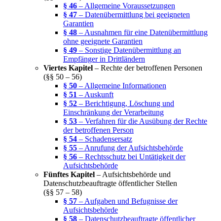
§ 46
– Allgemeine Voraussetzungen
§ 47
– Datenübermittlung bei geeigneten
Garantien
§ 48
– Ausnahmen für eine Datenübermittlung
ohne geeignete Garantien
§ 49
– Sonstige Datenübermittlung an
Empfänger in Drittländern
Viertes Kapitel
– Rechte der betroffenen Personen
(§§ 50 – 56)
§ 50
– Allgemeine Informationen
§ 51
– Auskunft
§ 52
– Berichtigung, Löschung und
Einschränkung der Verarbeitung
§ 53
– Verfahren für die Ausübung der Rechte
der betroffenen Person
§ 54
– Schadensersatz
§ 55
– Anrufung der Aufsichtsbehörde
§ 56
– Rechtsschutz bei Untätigkeit der
Aufsichtsbehörde
Fünftes Kapitel
– Aufsichtsbehörde und
Datenschutzbeauftragte öffentlicher Stellen
(§§ 57 – 58)
§ 57
– Aufgaben und Befugnisse der
Aufsichtsbehörde
§ 58
– Datenschutzbeauftragte öffentlicher