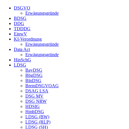
DSGVO
Erwägungsgründe
BDSG
DDG
TDDDG
EinwV
KI-Verordnung
Erwägungsgründe
Data Act
Erwägungsgründe
HinSchG
LDSG
BayDSG
BbgDSG
BlnDSG
BremDSGVOAG
DSAG LSA
DSG MV
DSG NRW
HDSIG
HmbDSG
LDSG (BW)
LDSG (RLP)
LDSG (SH)