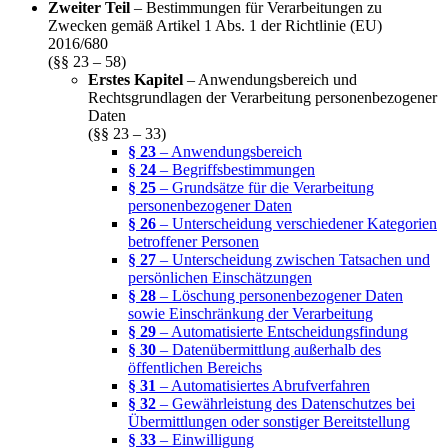
Zweiter Teil
– Bestimmungen für Verarbeitungen zu
Zwecken gemäß Artikel 1 Abs. 1 der Richtlinie (EU)
2016/680
(§§ 23 – 58)
Erstes Kapitel
– Anwendungsbereich und
Rechtsgrundlagen der Verarbeitung personenbezogener
Daten
(§§ 23 – 33)
§ 23
– Anwendungsbereich
§ 24
– Begriffsbestimmungen
§ 25
– Grundsätze für die Verarbeitung
personenbezogener Daten
§ 26
– Unterscheidung verschiedener Kategorien
betroffener Personen
§ 27
– Unterscheidung zwischen Tatsachen und
persönlichen Einschätzungen
§ 28
– Löschung personenbezogener Daten
sowie Einschränkung der Verarbeitung
§ 29
– Automatisierte Entscheidungsfindung
§ 30
– Datenübermittlung außerhalb des
öffentlichen Bereichs
§ 31
– Automatisiertes Abrufverfahren
§ 32
– Gewährleistung des Datenschutzes bei
Übermittlungen oder sonstiger Bereitstellung
§ 33
– Einwilligung