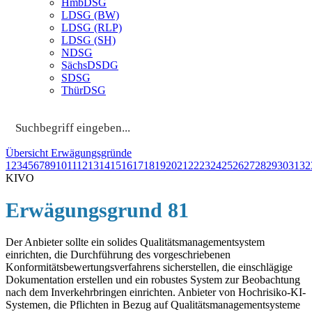
HmbDSG
LDSG (BW)
LDSG (RLP)
LDSG (SH)
NDSG
SächsDSDG
SDSG
ThürDSG
Übersicht Erwägungsgründe
1
2
3
4
5
6
7
8
9
10
11
12
13
14
15
16
17
18
19
20
21
22
23
24
25
26
27
28
29
30
31
32
KIVO
Erwägungsgrund 81
Der Anbieter sollte ein solides Qualitätsmanagementsystem
einrichten, die Durchführung des vorgeschriebenen
Konformitätsbewertungsverfahrens sicherstellen, die einschlägige
Dokumentation erstellen und ein robustes System zur Beobachtung
nach dem Inverkehrbringen einrichten. Anbieter von Hochrisiko-KI-
Systemen, die Pflichten in Bezug auf Qualitätsmanagementsysteme