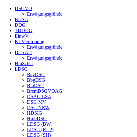
DSGVO
Erwägungsgründe
BDSG
DDG
TDDDG
EinwV
KI-Verordnung
Erwägungsgründe
Data Act
Erwägungsgründe
HinSchG
LDSG
BayDSG
BbgDSG
BlnDSG
BremDSGVOAG
DSAG LSA
DSG MV
DSG NRW
HDSIG
HmbDSG
LDSG (BW)
LDSG (RLP)
LDSG (SH)