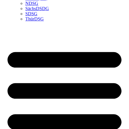
NDSG
SächsDSDG
SDSG
ThürDSG