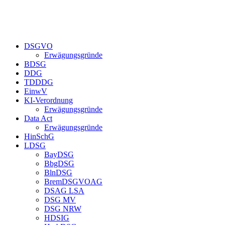
DSGVO
Erwägungsgründe
BDSG
DDG
TDDDG
EinwV
KI-Verordnung
Erwägungsgründe
Data Act
Erwägungsgründe
HinSchG
LDSG
BayDSG
BbgDSG
BlnDSG
BremDSGVOAG
DSAG LSA
DSG MV
DSG NRW
HDSIG