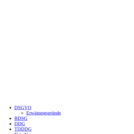
Zum
Inhalt
springen
DSGVO
Erwägungsgründe
BDSG
DDG
TDDDG