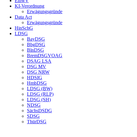
EinwV
KI-Verordnung
Erwägungsgründe
Data Act
Erwägungsgründe
HinSchG
LDSG
BayDSG
BbgDSG
BlnDSG
BremDSGVOAG
DSAG LSA
DSG MV
DSG NRW
HDSIG
HmbDSG
LDSG (BW)
LDSG (RLP)
LDSG (SH)
NDSG
SächsDSDG
SDSG
ThürDSG