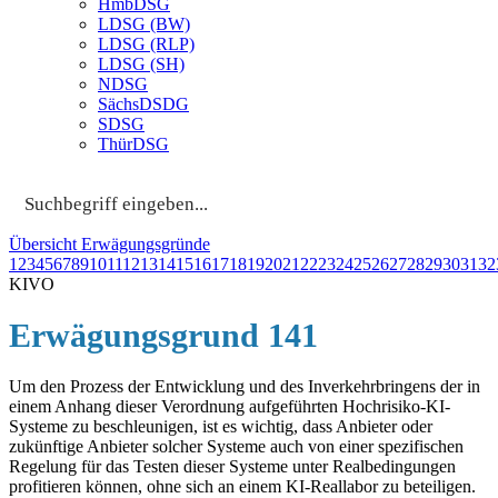
HmbDSG
LDSG (BW)
LDSG (RLP)
LDSG (SH)
NDSG
SächsDSDG
SDSG
ThürDSG
Übersicht Erwägungsgründe
1
2
3
4
5
6
7
8
9
10
11
12
13
14
15
16
17
18
19
20
21
22
23
24
25
26
27
28
29
30
31
32
KIVO
Erwägungsgrund 141
Um den Prozess der Entwicklung und des Inverkehrbringens der in
einem Anhang dieser Verordnung aufgeführten Hochrisiko-KI-
Systeme zu beschleunigen, ist es wichtig, dass Anbieter oder
zukünftige Anbieter solcher Systeme auch von einer spezifischen
Regelung für das Testen dieser Systeme unter Realbedingungen
profitieren können, ohne sich an einem KI-Reallabor zu beteiligen.