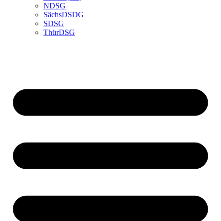
NDSG
SächsDSDG
SDSG
ThürDSG