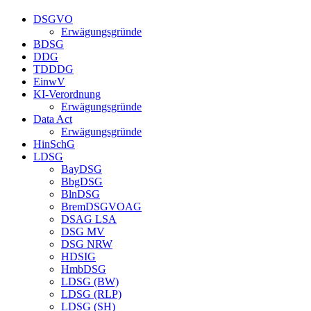
DSGVO
Erwägungsgründe
BDSG
DDG
TDDDG
EinwV
KI-Verordnung
Erwägungsgründe
Data Act
Erwägungsgründe
HinSchG
LDSG
BayDSG
BbgDSG
BlnDSG
BremDSGVOAG
DSAG LSA
DSG MV
DSG NRW
HDSIG
HmbDSG
LDSG (BW)
LDSG (RLP)
LDSG (SH)