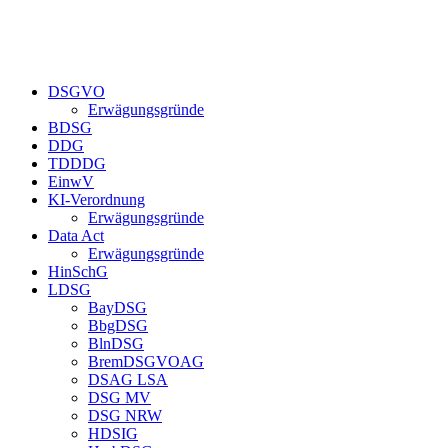
DSGVO
Erwägungsgründe
BDSG
DDG
TDDDG
EinwV
KI-Verordnung
Erwägungsgründe
Data Act
Erwägungsgründe
HinSchG
LDSG
BayDSG
BbgDSG
BlnDSG
BremDSGVOAG
DSAG LSA
DSG MV
DSG NRW
HDSIG