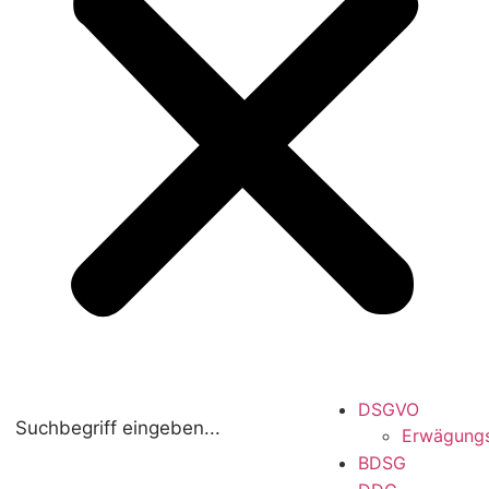
DSGVO
Erwägung
BDSG