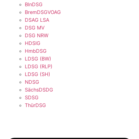
BlnDSG
BremDSGVOAG
DSAG LSA
DSG MV
DSG NRW
HDSIG
HmbDSG
LDSG (BW)
LDSG (RLP)
LDSG (SH)
NDSG
SächsDSDG
SDSG
ThürDSG