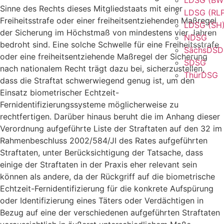
Sinne des Rechts dieses Mitgliedstaats mit einer
LDSG (RL
Freiheitsstrafe oder einer freiheitsentziehenden Maßregel
LDSG (SH
der Sicherung im Höchstmaß von mindestens vier Jahren
NDSG
bedroht sind. Eine solche Schwelle für eine Freiheitsstrafe
SächsDS
oder eine freiheitsentziehende Maßregel der Sicherung
SDSG
nach nationalem Recht trägt dazu bei, sicherzustellen,
ThürDSG
dass die Straftat schwerwiegend genug ist, um den
Einsatz biometrischer Echtzeit-
Fernidentifizierungssysteme möglicherweise zu
rechtfertigen. Darüber hinaus beruht die im Anhang dieser
Verordnung aufgeführte Liste der Straftaten auf den 32 im
Rahmenbeschluss 2002/584/JI des Rates aufgeführten
Straftaten, unter Berücksichtigung der Tatsache, dass
einige der Straftaten in der Praxis eher relevant sein
können als andere, da der Rückgriff auf die biometrische
Echtzeit-Fernidentifizierung für die konkrete Aufspürung
oder Identifizierung eines Täters oder Verdächtigen in
Bezug auf eine der verschiedenen aufgeführten Straftaten