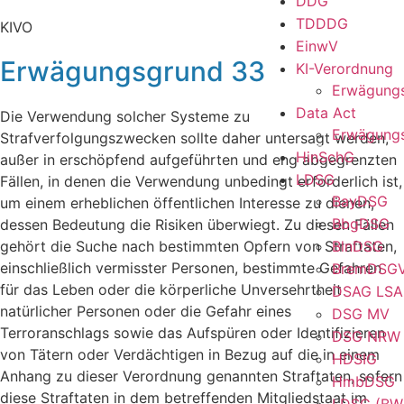
DDG
TDDDG
KIVO
EinwV
Erwägungsgrund 33
KI-Verordnung
Erwägung
Data Act
Die Verwendung solcher Systeme zu
Erwägung
Strafverfolgungszwecken sollte daher untersagt werden,
HinSchG
außer in erschöpfend aufgeführten und eng abgegrenzten
LDSG
Fällen, in denen die Verwendung unbedingt erforderlich ist,
BayDSG
um einem erheblichen öffentlichen Interesse zu dienen,
BbgDSG
dessen Bedeutung die Risiken überwiegt. Zu diesen Fällen
gehört die Suche nach bestimmten Opfern von Straftaten,
BlnDSG
einschließlich vermisster Personen, bestimmte Gefahren
BremDSG
für das Leben oder die körperliche Unversehrtheit
DSAG LSA
natürlicher Personen oder die Gefahr eines
DSG MV
Terroranschlags sowie das Aufspüren oder Identifizieren
DSG NRW
von Tätern oder Verdächtigen in Bezug auf die in einem
HDSIG
Anhang zu dieser Verordnung genannten Straftaten, sofern
HmbDSG
diese Straftaten in dem betreffenden Mitgliedstaat im
LDSG (BW