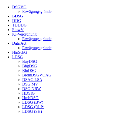
DSGVO
Erwägungsgründe
BDSG
DDG
TDDDG
EinwV
KI-Verordnung
Erwägungsgründe
Data Act
Erwägungsgründe
HinSchG
LDSG
BayDSG
BbgDSG
BlnDSG
BremDSGVOAG
DSAG LSA
DSG MV
DSG NRW
HDSIG
HmbDSG
LDSG (BW)
LDSG (RLP)
LDSG (SH)