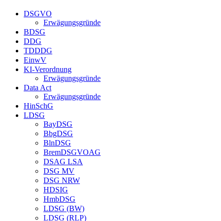
DSGVO
Erwägungsgründe
BDSG
DDG
TDDDG
EinwV
KI-Verordnung
Erwägungsgründe
Data Act
Erwägungsgründe
HinSchG
LDSG
BayDSG
BbgDSG
BlnDSG
BremDSGVOAG
DSAG LSA
DSG MV
DSG NRW
HDSIG
HmbDSG
LDSG (BW)
LDSG (RLP)