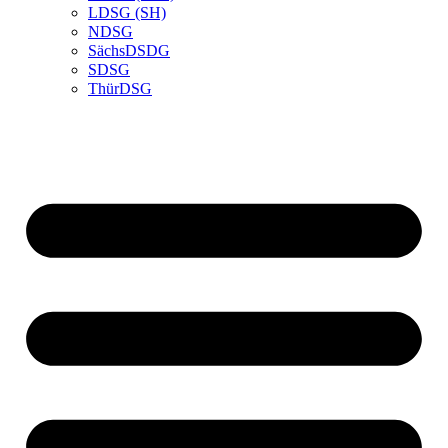
LDSG (SH)
NDSG
SächsDSDG
SDSG
ThürDSG