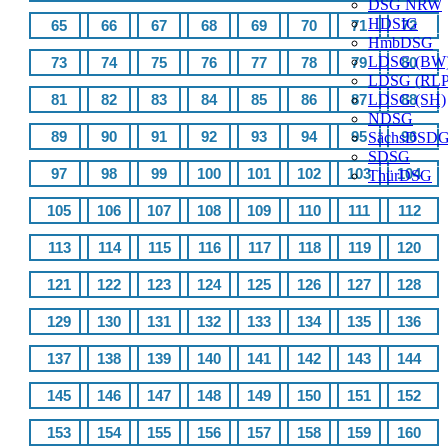
DSG NRW
HDSIG
65
66
67
68
69
70
71
72
HmbDSG
LDSG (BW
73
74
75
76
77
78
79
80
LDSG (RLP
81
82
83
84
85
86
87
LDSG (SH)
88
NDSG
89
90
91
92
93
94
95
96
SächsDSD
SDSG
97
98
99
100
101
102
103
104
ThürDSG
105
106
107
108
109
110
111
112
113
114
115
116
117
118
119
120
121
122
123
124
125
126
127
128
129
130
131
132
133
134
135
136
137
138
139
140
141
142
143
144
145
146
147
148
149
150
151
152
153
154
155
156
157
158
159
160