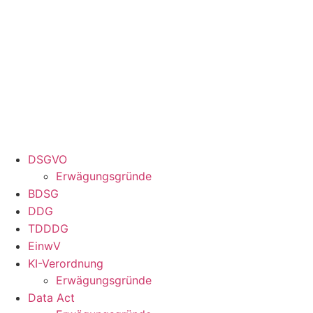
Zum
Inhalt
springen
DSGVO
Erwägungsgründe
BDSG
DDG
TDDDG
EinwV
KI-Verordnung
Erwägungsgründe
Data Act