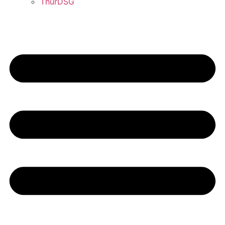
ThürDSG