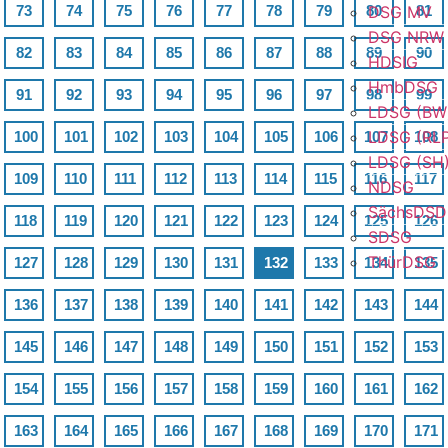
73
74
75
76
77
78
79
80
DSG MV
81
DSG NRW
82
83
84
85
86
87
88
89
90
HDSIG
HmbDSG
91
92
93
94
95
96
97
98
99
LDSG (BW
LDSG (RL
100
101
102
103
104
105
106
107
108
LDSG (SH
109
110
111
112
113
114
115
116
117
NDSG
SächsDS
118
119
120
121
122
123
124
125
126
SDSG
ThürDSG
127
128
129
130
131
132
133
134
135
136
137
138
139
140
141
142
143
144
145
146
147
148
149
150
151
152
153
154
155
156
157
158
159
160
161
162
163
164
165
166
167
168
169
170
171