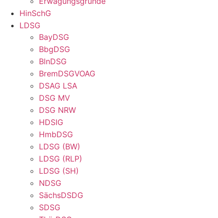
Erwägungsgründe
HinSchG
LDSG
BayDSG
BbgDSG
BlnDSG
BremDSGVOAG
DSAG LSA
DSG MV
DSG NRW
HDSIG
HmbDSG
LDSG (BW)
LDSG (RLP)
LDSG (SH)
NDSG
SächsDSDG
SDSG