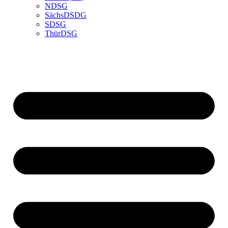
NDSG
SächsDSDG
SDSG
ThürDSG