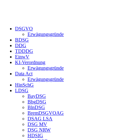
DSGVO
Erwägungsgründe
BDSG
DDG
TDDDG
EinwV
KI-Verordnung
Erwägungsgründe
Data Act
Erwägungsgründe
HinSchG
LDSG
BayDSG
BbgDSG
BlnDSG
BremDSGVOAG
DSAG LSA
DSG MV
DSG NRW
HDSIG