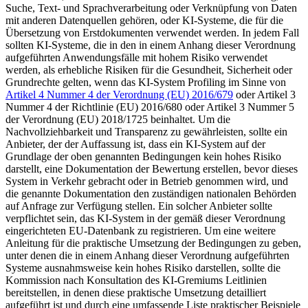
Suche, Text- und Sprachverarbeitung oder Verknüpfung von Daten
mit anderen Datenquellen gehören, oder KI-Systeme, die für die
Übersetzung von Erstdokumenten verwendet werden. In jedem Fall
sollten KI-Systeme, die in den in einem Anhang dieser Verordnung
aufgeführten Anwendungsfälle mit hohem Risiko verwendet
werden, als erhebliche Risiken für die Gesundheit, Sicherheit oder
Grundrechte gelten, wenn das KI-System Profiling im Sinne von
Artikel 4 Nummer 4 der Verordnung (EU) 2016/679
oder Artikel 3
Nummer 4 der Richtlinie (EU) 2016/680 oder Artikel 3 Nummer 5
der Verordnung (EU) 2018/1725 beinhaltet. Um die
Nachvollziehbarkeit und Transparenz zu gewährleisten, sollte ein
Anbieter, der der Auffassung ist, dass ein KI-System auf der
Grundlage der oben genannten Bedingungen kein hohes Risiko
darstellt, eine Dokumentation der Bewertung erstellen, bevor dieses
System in Verkehr gebracht oder in Betrieb genommen wird, und
die genannte Dokumentation den zuständigen nationalen Behörden
auf Anfrage zur Verfügung stellen. Ein solcher Anbieter sollte
verpflichtet sein, das KI-System in der gemäß dieser Verordnung
eingerichteten EU-Datenbank zu registrieren. Um eine weitere
Anleitung für die praktische Umsetzung der Bedingungen zu geben,
unter denen die in einem Anhang dieser Verordnung aufgeführten
Systeme ausnahmsweise kein hohes Risiko darstellen, sollte die
Kommission nach Konsultation des KI-Gremiums Leitlinien
bereitstellen, in denen diese praktische Umsetzung detailliert
aufgeführt ist und durch eine umfassende Liste praktischer Beispiele