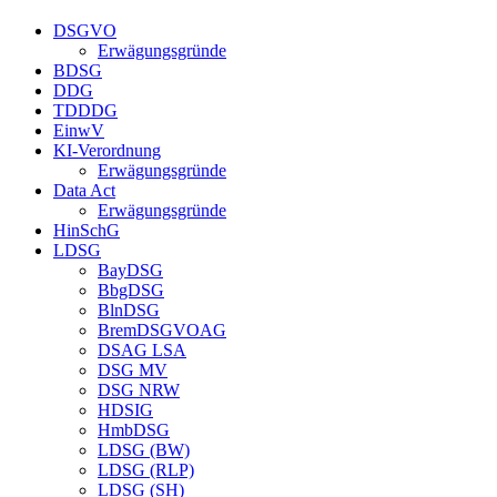
DSGVO
Erwägungsgründe
BDSG
DDG
TDDDG
EinwV
KI-Verordnung
Erwägungsgründe
Data Act
Erwägungsgründe
HinSchG
LDSG
BayDSG
BbgDSG
BlnDSG
BremDSGVOAG
DSAG LSA
DSG MV
DSG NRW
HDSIG
HmbDSG
LDSG (BW)
LDSG (RLP)
LDSG (SH)