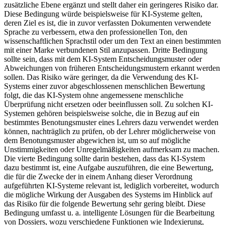
zusätzliche Ebene ergänzt und stellt daher ein geringeres Risiko dar.
Diese Bedingung würde beispielsweise für KI-Systeme gelten,
deren Ziel es ist, die in zuvor verfassten Dokumenten verwendete
Sprache zu verbessern, etwa den professionellen Ton, den
wissenschaftlichen Sprachstil oder um den Text an einen bestimmten
mit einer Marke verbundenen Stil anzupassen. Dritte Bedingung
sollte sein, dass mit dem KI-System Entscheidungsmuster oder
Abweichungen von früheren Entscheidungsmustern erkannt werden
sollen. Das Risiko wäre geringer, da die Verwendung des KI-
Systems einer zuvor abgeschlossenen menschlichen Bewertung
folgt, die das KI-System ohne angemessene menschliche
Überprüfung nicht ersetzen oder beeinflussen soll. Zu solchen KI-
Systemen gehören beispielsweise solche, die in Bezug auf ein
bestimmtes Benotungsmuster eines Lehrers dazu verwendet werden
können, nachträglich zu prüfen, ob der Lehrer möglicherweise von
dem Benotungsmuster abgewichen ist, um so auf mögliche
Unstimmigkeiten oder Unregelmäßigkeiten aufmerksam zu machen.
Die vierte Bedingung sollte darin bestehen, dass das KI-System
dazu bestimmt ist, eine Aufgabe auszuführen, die eine Bewertung,
die für die Zwecke der in einem Anhang dieser Verordnung
aufgeführten KI-Systeme relevant ist, lediglich vorbereitet, wodurch
die mögliche Wirkung der Ausgaben des Systems im Hinblick auf
das Risiko für die folgende Bewertung sehr gering bleibt. Diese
Bedingung umfasst u. a. intelligente Lösungen für die Bearbeitung
von Dossiers, wozu verschiedene Funktionen wie Indexierung,