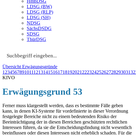
HmbDSG
LDSG (BW)
LDSG (RLP)
LDSG (SH)
NDSG
SächsDSDG
SDSG
ThürDSG
Übersicht Erwägungsgründe
1
2
3
4
5
6
7
8
9
10
11
12
13
14
15
16
17
18
19
20
21
22
23
24
25
26
27
28
29
30
31
32
KIVO
Erwägungsgrund 53
Ferner muss klargestellt werden, dass es bestimmte Fälle geben
kann, in denen KI-Systeme für vordefinierte in dieser Verordnung
festgelegte Bereiche nicht zu einem bedeutenden Risiko der
Beeinträchtigung der in diesen Bereichen geschützten rechtlichen
Interessen führen, da sie die Entscheidungsfindung nicht wesentlich
beeinflussen oder diesen Interessen nicht erheblich schaden. Für die