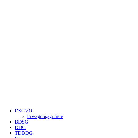
Zum
Inhalt
springen
DSGVO
Erwägungsgründe
BDSG
DDG
TDDDG