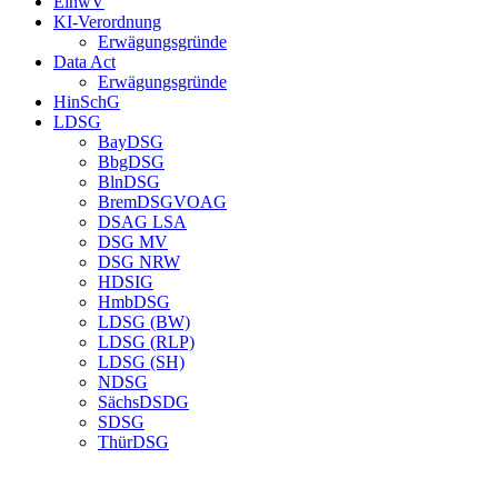
EinwV
KI-Verordnung
Erwägungsgründe
Data Act
Erwägungsgründe
HinSchG
LDSG
BayDSG
BbgDSG
BlnDSG
BremDSGVOAG
DSAG LSA
DSG MV
DSG NRW
HDSIG
HmbDSG
LDSG (BW)
LDSG (RLP)
LDSG (SH)
NDSG
SächsDSDG
SDSG
ThürDSG