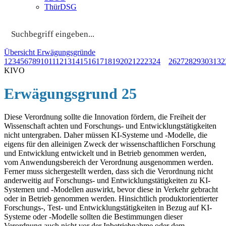
ThürDSG
Übersicht Erwägungsgründe
1
2
3
4
5
6
7
8
9
10
11
12
13
14
15
16
17
18
19
20
21
22
23
24
25
26
27
28
29
30
31
32
KIVO
Erwägungsgrund 25
Diese Verordnung sollte die Innovation fördern, die Freiheit der
Wissenschaft achten und Forschungs- und Entwicklungstätigkeiten
nicht untergraben. Daher müssen KI-Systeme und -Modelle, die
eigens für den alleinigen Zweck der wissenschaftlichen Forschung
und Entwicklung entwickelt und in Betrieb genommen werden,
vom Anwendungsbereich der Verordnung ausgenommen werden.
Ferner muss sichergestellt werden, dass sich die Verordnung nicht
anderweitig auf Forschungs- und Entwicklungstätigkeiten zu KI-
Systemen und -Modellen auswirkt, bevor diese in Verkehr gebracht
oder in Betrieb genommen werden. Hinsichtlich produktorientierter
Forschungs-, Test- und Entwicklungstätigkeiten in Bezug auf KI-
Systeme oder -Modelle sollten die Bestimmungen dieser
Verordnung auch nicht vor der Inbetriebnahme oder dem