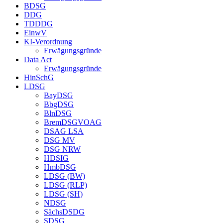
BDSG
DDG
TDDDG
EinwV
KI-Verordnung
Erwägungsgründe
Data Act
Erwägungsgründe
HinSchG
LDSG
BayDSG
BbgDSG
BlnDSG
BremDSGVOAG
DSAG LSA
DSG MV
DSG NRW
HDSIG
HmbDSG
LDSG (BW)
LDSG (RLP)
LDSG (SH)
NDSG
SächsDSDG
SDSG