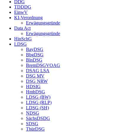
DDG
TDDDG
EinwV
KI-Verordnung
Erwägungsgründe
Data Act
Erwägungsgründe
HinSchG
LDSG
BayDSG
BbgDSG
BlnDSG
BremDSGVOAG
DSAG LSA
DSG MV
DSG NRW
HDSIG
HmbDSG
LDSG (BW)
LDSG (RLP)
LDSG (SH)
NDSG
SächsDSDG
SDSG
ThürDSG