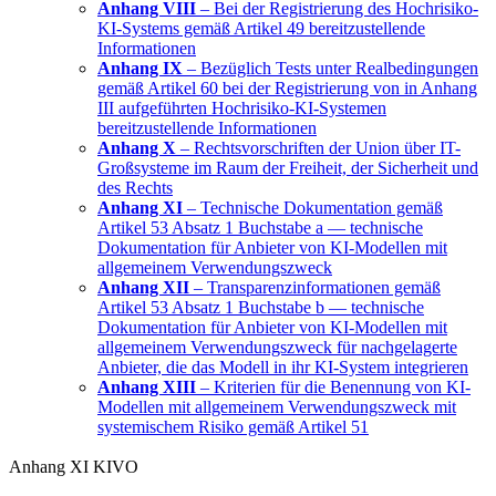
Anhang VIII
– Bei der Registrierung des Hochrisiko-
KI-Systems gemäß Artikel 49 bereitzustellende
Informationen
Anhang IX
– Bezüglich Tests unter Realbedingungen
gemäß Artikel 60 bei der Registrierung von in Anhang
III aufgeführten Hochrisiko-KI-Systemen
bereitzustellende Informationen
Anhang X
– Rechtsvorschriften der Union über IT-
Großsysteme im Raum der Freiheit, der Sicherheit und
des Rechts
Anhang XI
– Technische Dokumentation gemäß
Artikel 53 Absatz 1 Buchstabe a — technische
Dokumentation für Anbieter von KI-Modellen mit
allgemeinem Verwendungszweck
Anhang XII
– Transparenzinformationen gemäß
Artikel 53 Absatz 1 Buchstabe b — technische
Dokumentation für Anbieter von KI-Modellen mit
allgemeinem Verwendungszweck für nachgelagerte
Anbieter, die das Modell in ihr KI-System integrieren
Anhang XIII
– Kriterien für die Benennung von KI-
Modellen mit allgemeinem Verwendungszweck mit
systemischem Risiko gemäß Artikel 51
Anhang XI KIVO