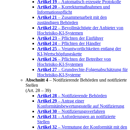
Artikel 19
– Automatisch erzeugte Protokolle
Artikel 20
– Korrekturmaßnahmen und
Informationspflicht
Artikel 21
– Zusammenarbeit mit den
zuständigen Behörden
Artikel 22
– Bevollmächtigte der Anbieter von
Hochrisiko-KI-Systemen
Artikel 23
– Pflichten der Einführer
Artikel 24
– Pflichten der Händler
Artikel 25
– Verantwortlichkeiten entlang der
KI-Wertschöpfungskette
Artikel 26
– Pflichten der Betreiber von
Hochrisiko-KI-Systemen
Artikel 27
– Grundrechte-Folgenabschätzung für
Hochrisiko-KI-Systeme
Abschnitt 4
– Notifizierende Behörden und notifizierte
Stellen
(Art. 28 – 39)
Artikel 28
– Notifizierende Behörden
Artikel 29
– Antrag einer
Konformitätsbewertungsstelle auf Notifizierung
Artikel 30
– Notifizierungsverfahren
Artikel 31
– Anforderungen an notifizierte
Stellen
Artikel 32
– Vermutung der Konformität mit den