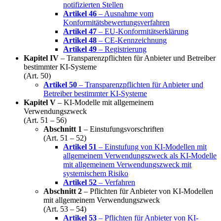
notifizierten Stellen
Artikel 46
– Ausnahme vom
Konformitätsbewertungsverfahren
Artikel 47
– EU-Konformitätserklärung
Artikel 48
– CE-Kennzeichnung
Artikel 49
– Registrierung
Kapitel IV
– Transparenzpflichten für Anbieter und Betreiber
bestimmter KI-Systeme
(Art. 50)
Artikel 50
– Transparenzpflichten für Anbieter und
Betreiber bestimmter KI-Systeme
Kapitel V
– KI-Modelle mit allgemeinem
Verwendungszweck
(Art. 51 – 56)
Abschnitt 1
– Einstufungsvorschriften
(Art. 51 – 52)
Artikel 51
– Einstufung von KI-Modellen mit
allgemeinem Verwendungszweck als KI-Modelle
mit allgemeinem Verwendungszweck mit
systemischem Risiko
Artikel 52
– Verfahren
Abschnitt 2
– Pflichten für Anbieter von KI-Modellen
mit allgemeinem Verwendungszweck
(Art. 53 – 54)
Artikel 53
– Pflichten für Anbieter von KI-