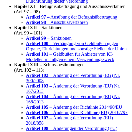
Durchführung dieser Verordnung
Kapitel XI
– Befugnisübertragung und Ausschussverfahren
(Art. 97 – 98)
Artikel 97
– Ausübung der Befugnisübertragung
Artikel 98
– Ausschussverfahren
Kapitel XII
– Sanktionen
(Art. 99 – 101)
Artikel 99
– Sanktionen
Artikel 100
– Verhängung von Geldbußen gegen
Organe, Einrichtungen und sonstige Stellen der Union
Artikel 101
– Geldbußen für Anbieter von KI-
Modellen mit allgemeinem Verwendungszweck
Kapitel XIII
– Schlussbestimmungen
(Art. 102 – 113)
Artikel 102
– Änderung der Verordnung (EG) Nr.
300/2008
Artikel 103
– Änderung der Verordnung (EU) Nr.
167/2013
Artikel 104
– Änderung der Verordnung (EU) Nr.
168/2013
Artikel 105
– Änderung der Richtlinie 2014/90/EU
Artikel 106
– Änderung der Richtlinie (EU) 2016/797
Artikel 107
– Änderung der Verordnung (EU)
2018/858
Artikel 108
– Änderungen der Verordnung (EU)