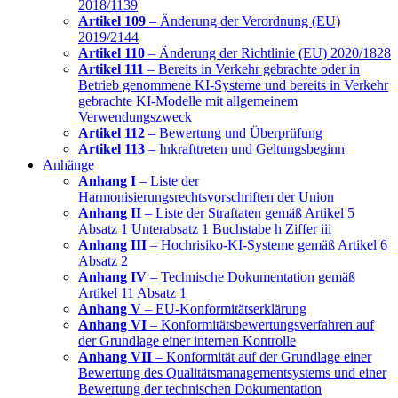
2018/1139
Artikel 109
– Änderung der Verordnung (EU)
2019/2144
Artikel 110
– Änderung der Richtlinie (EU) 2020/1828
Artikel 111
– Bereits in Verkehr gebrachte oder in
Betrieb genommene KI-Systeme und bereits in Verkehr
gebrachte KI-Modelle mit allgemeinem
Verwendungszweck
Artikel 112
– Bewertung und Überprüfung
Artikel 113
– Inkrafttreten und Geltungsbeginn
Anhänge
Anhang I
– Liste der
Harmonisierungsrechtsvorschriften der Union
Anhang II
– Liste der Straftaten gemäß Artikel 5
Absatz 1 Unterabsatz 1 Buchstabe h Ziffer iii
Anhang III
– Hochrisiko-KI-Systeme gemäß Artikel 6
Absatz 2
Anhang IV
– Technische Dokumentation gemäß
Artikel 11 Absatz 1
Anhang V
– EU-Konformitätserklärung
Anhang VI
– Konformitätsbewertungsverfahren auf
der Grundlage einer internen Kontrolle
Anhang VII
– Konformität auf der Grundlage einer
Bewertung des Qualitätsmanagementsystems und einer
Bewertung der technischen Dokumentation