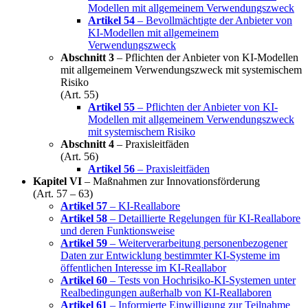
Modellen mit allgemeinem Verwendungszweck
Artikel 54
– Bevollmächtigte der Anbieter von
KI-Modellen mit allgemeinem
Verwendungszweck
Abschnitt 3
– Pflichten der Anbieter von KI-Modellen
mit allgemeinem Verwendungszweck mit systemischem
Risiko
(Art. 55)
Artikel 55
– Pflichten der Anbieter von KI-
Modellen mit allgemeinem Verwendungszweck
mit systemischem Risiko
Abschnitt 4
– Praxisleitfäden
(Art. 56)
Artikel 56
– Praxisleitfäden
Kapitel VI
– Maßnahmen zur Innovationsförderung
(Art. 57 – 63)
Artikel 57
– KI-Reallabore
Artikel 58
– Detaillierte Regelungen für KI-Reallabore
und deren Funktionsweise
Artikel 59
– Weiterverarbeitung personenbezogener
Daten zur Entwicklung bestimmter KI-Systeme im
öffentlichen Interesse im KI-Reallabor
Artikel 60
– Tests von Hochrisiko-KI-Systemen unter
Realbedingungen außerhalb von KI-Reallaboren
Artikel 61
– Informierte Einwilligung zur Teilnahme