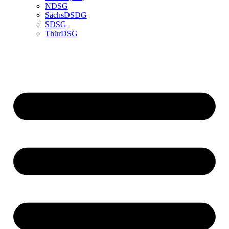
NDSG
SächsDSDG
SDSG
ThürDSG