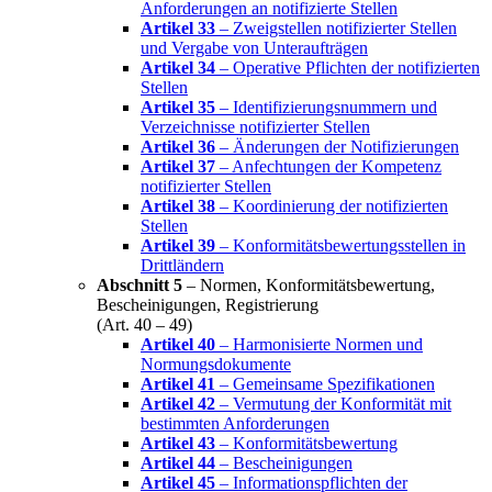
Anforderungen an notifizierte Stellen
Artikel 33
– Zweigstellen notifizierter Stellen
und Vergabe von Unteraufträgen
Artikel 34
– Operative Pflichten der notifizierten
Stellen
Artikel 35
– Identifizierungsnummern und
Verzeichnisse notifizierter Stellen
Artikel 36
– Änderungen der Notifizierungen
Artikel 37
– Anfechtungen der Kompetenz
notifizierter Stellen
Artikel 38
– Koordinierung der notifizierten
Stellen
Artikel 39
– Konformitätsbewertungsstellen in
Drittländern
Abschnitt 5
– Normen, Konformitätsbewertung,
Bescheinigungen, Registrierung
(Art. 40 – 49)
Artikel 40
– Harmonisierte Normen und
Normungsdokumente
Artikel 41
– Gemeinsame Spezifikationen
Artikel 42
– Vermutung der Konformität mit
bestimmten Anforderungen
Artikel 43
– Konformitätsbewertung
Artikel 44
– Bescheinigungen
Artikel 45
– Informationspflichten der