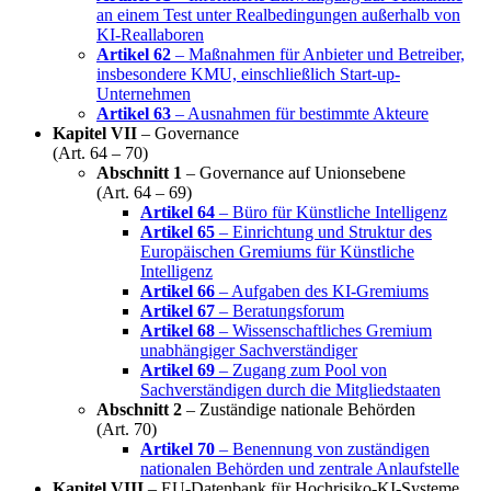
an einem Test unter Realbedingungen außerhalb von
KI-Reallaboren
Artikel 62
– Maßnahmen für Anbieter und Betreiber,
insbesondere KMU, einschließlich Start-up-
Unternehmen
Artikel 63
– Ausnahmen für bestimmte Akteure
Kapitel VII
– Governance
(Art. 64 – 70)
Abschnitt 1
– Governance auf Unionsebene
(Art. 64 – 69)
Artikel 64
– Büro für Künstliche Intelligenz
Artikel 65
– Einrichtung und Struktur des
Europäischen Gremiums für Künstliche
Intelligenz
Artikel 66
– Aufgaben des KI-Gremiums
Artikel 67
– Beratungsforum
Artikel 68
– Wissenschaftliches Gremium
unabhängiger Sachverständiger
Artikel 69
– Zugang zum Pool von
Sachverständigen durch die Mitgliedstaaten
Abschnitt 2
– Zuständige nationale Behörden
(Art. 70)
Artikel 70
– Benennung von zuständigen
nationalen Behörden und zentrale Anlaufstelle
Kapitel VIII
– EU-Datenbank für Hochrisiko-KI-Systeme