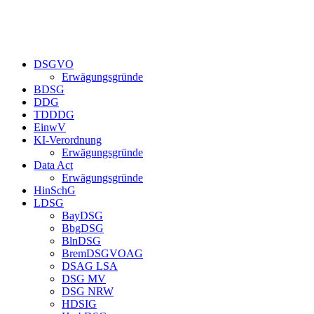
DSGVO
Erwägungsgründe
BDSG
DDG
TDDDG
EinwV
KI-Verordnung
Erwägungsgründe
Data Act
Erwägungsgründe
HinSchG
LDSG
BayDSG
BbgDSG
BlnDSG
BremDSGVOAG
DSAG LSA
DSG MV
DSG NRW
HDSIG