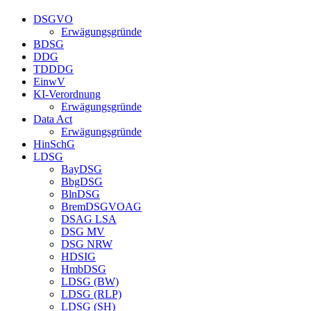
DSGVO
Erwägungsgründe
BDSG
DDG
TDDDG
EinwV
KI-Verordnung
Erwägungsgründe
Data Act
Erwägungsgründe
HinSchG
LDSG
BayDSG
BbgDSG
BlnDSG
BremDSGVOAG
DSAG LSA
DSG MV
DSG NRW
HDSIG
HmbDSG
LDSG (BW)
LDSG (RLP)
LDSG (SH)