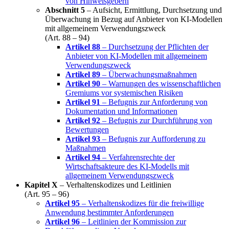
von Hinweisgebern
Abschnitt 5
– Aufsicht, Ermittlung, Durchsetzung und
Überwachung in Bezug auf Anbieter von KI-Modellen
mit allgemeinem Verwendungszweck
(Art. 88 – 94)
Artikel 88
– Durchsetzung der Pflichten der
Anbieter von KI-Modellen mit allgemeinem
Verwendungszweck
Artikel 89
– Überwachungsmaßnahmen
Artikel 90
– Warnungen des wissenschaftlichen
Gremiums vor systemischen Risiken
Artikel 91
– Befugnis zur Anforderung von
Dokumentation und Informationen
Artikel 92
– Befugnis zur Durchführung von
Bewertungen
Artikel 93
– Befugnis zur Aufforderung zu
Maßnahmen
Artikel 94
– Verfahrensrechte der
Wirtschaftsakteure des KI-Modells mit
allgemeinem Verwendungszweck
Kapitel X
– Verhaltenskodizes und Leitlinien
(Art. 95 – 96)
Artikel 95
– Verhaltenskodizes für die freiwillige
Anwendung bestimmter Anforderungen
Artikel 96
– Leitlinien der Kommission zur