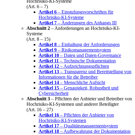
Hochrisiko-KI-Systeme
(Art. 6 – 7)
Artikel 6
– Einstufungsvorschriften für
Hochrisiko-KI-Systeme
Artikel 7
– Änderungen des Anhangs III
Abschnitt 2
– Anforderungen an Hochrisiko-KI-
Systeme
(Art. 8 – 15)
Artikel 8
– Einhaltung der Anforderungen
Artikel 9
– Risikomanagementsystem
Artikel 10
– Daten und Daten-Governance
Artikel 11
– Technische Dokumentation
Artikel 12
– Aufzeichnungspflichten
Artikel 13
– Transparenz und Bereitstellung von
Informationen für die Betreiber
Artikel 14
– Menschliche Aufsicht
Artikel 15
– Genauigkeit, Robustheit und
Cybersicherheit
Abschnitt 3
– Pflichten der Anbieter und Betreiber von
Hochrisiko-KI-Systemen und anderer Beteiligter
(Art. 16 – 27)
Artikel 16
– Pflichten der Anbieter von
Hochrisiko-KI-Systemen
Artikel 17
– Qualitätsmanagementsystem
Artikel 18
– Aufbewahrung der Dokumentation