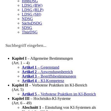
HmbDSG
LDSG (BW)
LDSG (RLP)
LDSG (SH)
NDSG
SächsDSDG
SDSG
ThürDSG
Kapitel I
– Allgemeine Bestimmungen
(Art. 1 – 4)
Artikel 1
– Gegenstand
Artikel 2
– Anwendungsbereich
Artikel 3
– Begriffsbestimmungen
Artikel 4
– KI-Kompetenz
Kapitel II
– Verbotene Praktiken im KI-Bereich
(Art. 5)
Artikel 5
– Verbotene Praktiken im KI-Bereich
Kapitel III
– Hochrisiko-KI-Systeme
(Art. 6 – 49)
Abschnitt 1
– Einstufung von KI-Systemen als