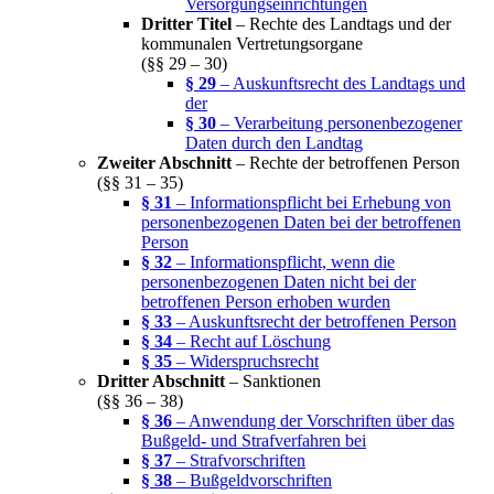
Versorgungseinrichtungen
Dritter Titel
– Rechte des Landtags und der
kommunalen Vertretungsorgane
(§§ 29 – 30)
§ 29
– Auskunftsrecht des Landtags und
der
§ 30
– Verarbeitung personenbezogener
Daten durch den Landtag
Zweiter Abschnitt
– Rechte der betroffenen Person
(§§ 31 – 35)
§ 31
– Informationspflicht bei Erhebung von
personenbezogenen Daten bei der betroffenen
Person
§ 32
– Informationspflicht, wenn die
personenbezogenen Daten nicht bei der
betroffenen Person erhoben wurden
§ 33
– Auskunftsrecht der betroffenen Person
§ 34
– Recht auf Löschung
§ 35
– Widerspruchsrecht
Dritter Abschnitt
– Sanktionen
(§§ 36 – 38)
§ 36
– Anwendung der Vorschriften über das
Bußgeld- und Strafverfahren bei
§ 37
– Strafvorschriften
§ 38
– Bußgeldvorschriften