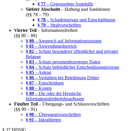
§ 77
– Gegenseitige Amtshilfe
Siebter Abschnitt
– Haftung und Sanktionen
(§§ 78 – 79)
§ 78
– Schadensersatz und Entschädigung
§ 79
– Strafvorschriften
Vierter Teil
– Informationsfreiheit
(§§ 80 – 89)
§ 80
– Anspruch auf Informationszugang
§ 81
– Anwendungsbereich
§ 82
– Schutz besonderer öffentlicher und privater
Belange
§ 83
– Schutz personenbezogener Daten
§ 84
– Schutz behördlicher Entscheidungsprozesse
§ 85
– Antrag
§ 86
– Verfahren bei Beteiligung Dritter
§ 87
– Entscheidung
§ 88
– Kosten
§ 89
– Die oder der Hessische
Informationsfreiheitsbeauftragte
Fünfter Teil
– Übergangs- und Schlussvorschriften
(§§ 90 – 91)
§ 90
– Übergangsvorschriften
§ 91
– Inkrafttreten
§ 37 HDSIG