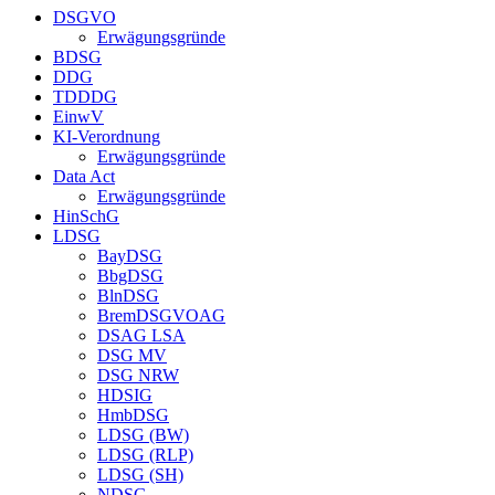
DSGVO
Erwägungsgründe
BDSG
DDG
TDDDG
EinwV
KI-Verordnung
Erwägungsgründe
Data Act
Erwägungsgründe
HinSchG
LDSG
BayDSG
BbgDSG
BlnDSG
BremDSGVOAG
DSAG LSA
DSG MV
DSG NRW
HDSIG
HmbDSG
LDSG (BW)
LDSG (RLP)
LDSG (SH)
NDSG