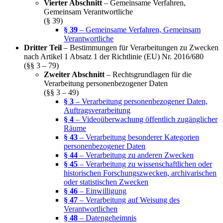
Vierter Abschnitt
– Gemeinsame Verfahren,
Gemeinsam Verantwortliche
(§ 39)
§ 39
– Gemeinsame Verfahren, Gemeinsam
Verantwortliche
Dritter Teil
– Bestimmungen für Verarbeitungen zu Zwecken
nach Artikel 1 Absatz 1 der Richtlinie (EU) Nr. 2016/680
(§§ 3 – 79)
Zweiter Abschnitt
– Rechtsgrundlagen für die
Verarbeitung personenbezogener Daten
(§§ 3 – 49)
§ 3
– Verarbeitung personenbezogener Daten,
Auftragsverarbeitung
§ 4
– Videoüberwachung öffentlich zugänglicher
Räume
§ 43
– Verarbeitung besonderer Kategorien
personenbezogener Daten
§ 44
– Verarbeitung zu anderen Zwecken
§ 45
– Verarbeitung zu wissenschaftlichen oder
historischen Forschungszwecken, archivarischen
oder statistischen Zwecken
§ 46
– Einwilligung
§ 47
– Verarbeitung auf Weisung des
Verantwortlichen
§ 48
– Datengeheimnis