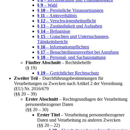
§ 9
– Wahl
§ 10
– Persönliche Voraussetzungen
§ 11
– Amtsverhältnis
§ 12
– Verschwiegenheitspflicht
§ 13
– Zuständigkeit und Aufgaben
§ 14
– Befugnisse
§ 15
– Gutachten und Untersuchungen,
Tätigkeitsbericht
§ 16
– Informationspflichten
§ 17
– Benachteiligungsverbot bei Anrufung
§ 18
– Personal- und Sachausstattung
Fünfter Abschnitt
– Rechtsbehelfe
(§ 19)
§ 19
– Gerichtlicher Rechtsschutz
Zweiter Teil
– Durchführungsbestimmungen für
Verarbeitungen zu Zwecken nach Artikel 2 der Verordnung
(EU) Nr. 2016/679
(§§ 20 – 39)
Erster Abschnitt
– Rechtsgrundlagen der Verarbeitung
personenbezogener Daten
(§§ 20 – 30)
Erster Titel
– Verarbeitung personenbezogener
Daten und Verarbeitung zu anderen Zwecken
(§§ 20 – 22)