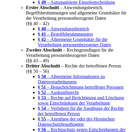
§ 49
– Automatisierte Einzelentscheidung
Erster Abschnitt
– Anwendungsbereich,
Begriffsbestimmungen und allgemeine Grundsätze für
die Verarbeitung personenbezogener Daten
(§§ 40 – 42)
§ 40
– Anwendungsbereich
§ 41
– Begriffsbestimmungen
§ 42
– Allgemeine Grundsätze für die
Verarbeitung personenbezogener Daten
Zweiter Abschnitt
– Rechtsgrundlagen für die
Verarbeitung personenbezogener Daten
(§§ 43 – 49)
Dritter Abschnitt
– Rechte der betroffenen Person
(§§ 50 – 56)
§ 50
– Allgemeine Informationen zu
Datenverarbeitungen
§ 51
– Benachrichtigung betroffener Personen
§ 52
– Auskunftsrecht
§ 53
– Rechte auf Berichtigung und Löschung
sowie Einschränkung der Verarbeitung
§ 54
– Verfahren für die Ausübung der Rechte
der betroffenen Person
§ 55
– Anrufung der oder des Hessischen
Datenschutzbeauftragten
§ 56
– Rechtsschutz gegen Entscheidungen der