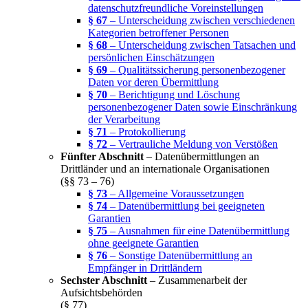
datenschutzfreundliche Voreinstellungen
§ 67
– Unterscheidung zwischen verschiedenen
Kategorien betroffener Personen
§ 68
– Unterscheidung zwischen Tatsachen und
persönlichen Einschätzungen
§ 69
– Qualitätssicherung personenbezogener
Daten vor deren Übermittlung
§ 70
– Berichtigung und Löschung
personenbezogener Daten sowie Einschränkung
der Verarbeitung
§ 71
– Protokollierung
§ 72
– Vertrauliche Meldung von Verstößen
Fünfter Abschnitt
– Datenübermittlungen an
Drittländer und an internationale Organisationen
(§§ 73 – 76)
§ 73
– Allgemeine Voraussetzungen
§ 74
– Datenübermittlung bei geeigneten
Garantien
§ 75
– Ausnahmen für eine Datenübermittlung
ohne geeignete Garantien
§ 76
– Sonstige Datenübermittlung an
Empfänger in Drittländern
Sechster Abschnitt
– Zusammenarbeit der
Aufsichtsbehörden
(§ 77)