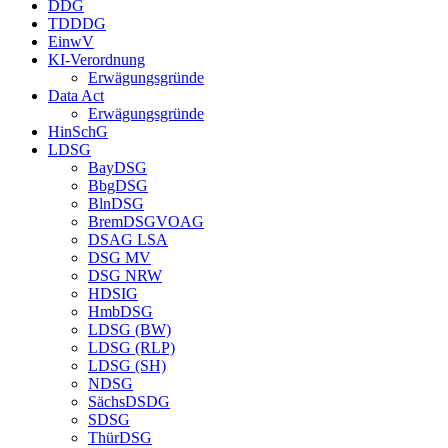
DDG
TDDDG
EinwV
KI-Verordnung
Erwägungsgründe
Data Act
Erwägungsgründe
HinSchG
LDSG
BayDSG
BbgDSG
BlnDSG
BremDSGVOAG
DSAG LSA
DSG MV
DSG NRW
HDSIG
HmbDSG
LDSG (BW)
LDSG (RLP)
LDSG (SH)
NDSG
SächsDSDG
SDSG
ThürDSG