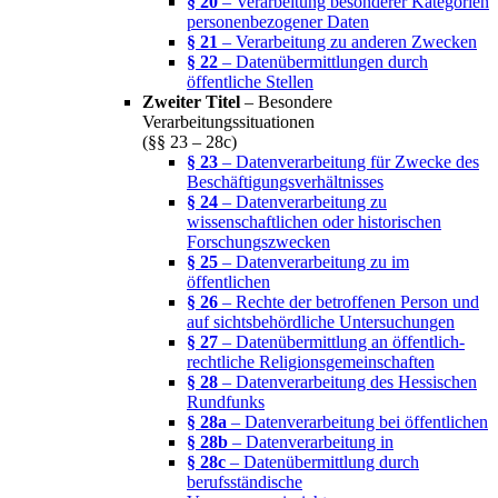
§ 20
– Verarbeitung besonderer Kategorien
personenbezogener Daten
§ 21
– Verarbeitung zu anderen Zwecken
§ 22
– Datenübermittlungen durch
öffentliche Stellen
Zweiter Titel
– Besondere
Verarbeitungssituationen
(§§ 23 – 28c)
§ 23
– Datenverarbeitung für Zwecke des
Beschäftigungsverhältnisses
§ 24
– Datenverarbeitung zu
wissenschaftlichen oder historischen
Forschungszwecken
§ 25
– Datenverarbeitung zu im
öffentlichen
§ 26
– Rechte der betroffenen Person und
auf sichtsbehördliche Untersuchungen
§ 27
– Datenübermittlung an öffentlich-
rechtliche Religionsgemeinschaften
§ 28
– Datenverarbeitung des Hessischen
Rundfunks
§ 28a
– Datenverarbeitung bei öffentlichen
§ 28b
– Datenverarbeitung in
§ 28c
– Datenübermittlung durch
berufsständische