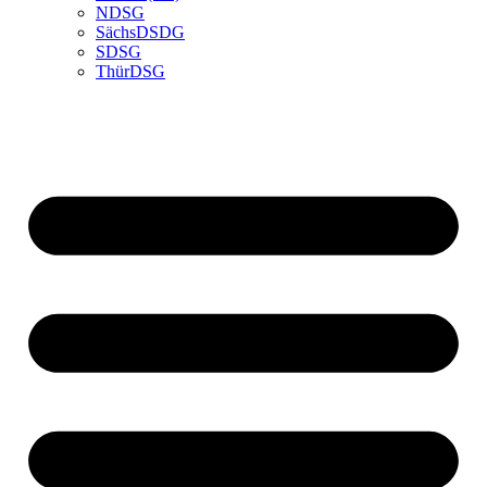
NDSG
SächsDSDG
SDSG
ThürDSG