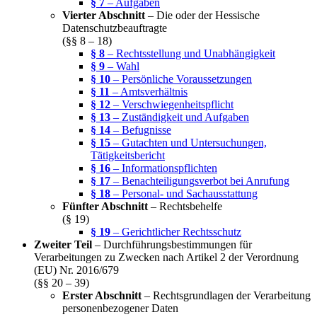
§ 7
– Aufgaben
Vierter Abschnitt
– Die oder der Hessische
Datenschutzbeauftragte
(§§ 8 – 18)
§ 8
– Rechtsstellung und Unabhängigkeit
§ 9
– Wahl
§ 10
– Persönliche Voraussetzungen
§ 11
– Amtsverhältnis
§ 12
– Verschwiegenheitspflicht
§ 13
– Zuständigkeit und Aufgaben
§ 14
– Befugnisse
§ 15
– Gutachten und Untersuchungen,
Tätigkeitsbericht
§ 16
– Informationspflichten
§ 17
– Benachteiligungsverbot bei Anrufung
§ 18
– Personal- und Sachausstattung
Fünfter Abschnitt
– Rechtsbehelfe
(§ 19)
§ 19
– Gerichtlicher Rechtsschutz
Zweiter Teil
– Durchführungsbestimmungen für
Verarbeitungen zu Zwecken nach Artikel 2 der Verordnung
(EU) Nr. 2016/679
(§§ 20 – 39)
Erster Abschnitt
– Rechtsgrundlagen der Verarbeitung
personenbezogener Daten