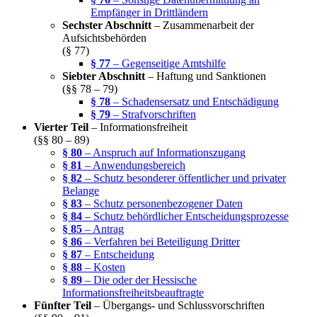
Empfänger in Drittländern
Sechster Abschnitt
– Zusammenarbeit der
Aufsichtsbehörden
(§ 77)
§ 77
– Gegenseitige Amtshilfe
Siebter Abschnitt
– Haftung und Sanktionen
(§§ 78 – 79)
§ 78
– Schadensersatz und Entschädigung
§ 79
– Strafvorschriften
Vierter Teil
– Informationsfreiheit
(§§ 80 – 89)
§ 80
– Anspruch auf Informationszugang
§ 81
– Anwendungsbereich
§ 82
– Schutz besonderer öffentlicher und privater
Belange
§ 83
– Schutz personenbezogener Daten
§ 84
– Schutz behördlicher Entscheidungsprozesse
§ 85
– Antrag
§ 86
– Verfahren bei Beteiligung Dritter
§ 87
– Entscheidung
§ 88
– Kosten
§ 89
– Die oder der Hessische
Informationsfreiheitsbeauftragte
Fünfter Teil
– Übergangs- und Schlussvorschriften