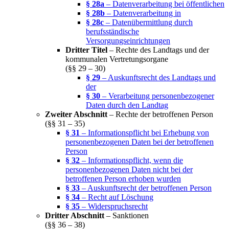
§ 28a
– Datenverarbeitung bei öffentlichen
§ 28b
– Datenverarbeitung in
§ 28c
– Datenübermittlung durch
berufsständische
Versorgungseinrichtungen
Dritter Titel
– Rechte des Landtags und der
kommunalen Vertretungsorgane
(§§ 29 – 30)
§ 29
– Auskunftsrecht des Landtags und
der
§ 30
– Verarbeitung personenbezogener
Daten durch den Landtag
Zweiter Abschnitt
– Rechte der betroffenen Person
(§§ 31 – 35)
§ 31
– Informationspflicht bei Erhebung von
personenbezogenen Daten bei der betroffenen
Person
§ 32
– Informationspflicht, wenn die
personenbezogenen Daten nicht bei der
betroffenen Person erhoben wurden
§ 33
– Auskunftsrecht der betroffenen Person
§ 34
– Recht auf Löschung
§ 35
– Widerspruchsrecht
Dritter Abschnitt
– Sanktionen
(§§ 36 – 38)