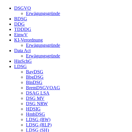
DSGVO
Erwägungsgründe
BDSG
DDG
TDDDG
EinwV
KI-Verordnung
Erwägungsgründe
Data Act
Erwägungsgründe
HinSchG
LDSG
BayDSG
BbgDSG
BlnDSG
BremDSGVOAG
DSAG LSA
DSG MV
DSG NRW
HDSIG
HmbDSG
LDSG (BW)
LDSG (RLP)
LDSG (SH)