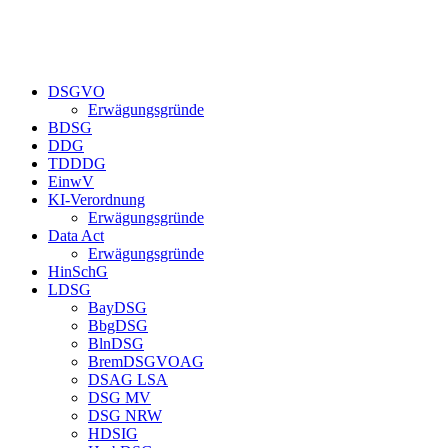
DSGVO
Erwägungsgründe
BDSG
DDG
TDDDG
EinwV
KI-Verordnung
Erwägungsgründe
Data Act
Erwägungsgründe
HinSchG
LDSG
BayDSG
BbgDSG
BlnDSG
BremDSGVOAG
DSAG LSA
DSG MV
DSG NRW
HDSIG