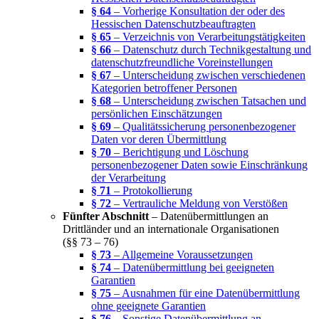
§ 64
– Vorherige Konsultation der oder des
Hessischen Datenschutzbeauftragten
§ 65
– Verzeichnis von Verarbeitungstätigkeiten
§ 66
– Datenschutz durch Technikgestaltung und
datenschutzfreundliche Voreinstellungen
§ 67
– Unterscheidung zwischen verschiedenen
Kategorien betroffener Personen
§ 68
– Unterscheidung zwischen Tatsachen und
persönlichen Einschätzungen
§ 69
– Qualitätssicherung personenbezogener
Daten vor deren Übermittlung
§ 70
– Berichtigung und Löschung
personenbezogener Daten sowie Einschränkung
der Verarbeitung
§ 71
– Protokollierung
§ 72
– Vertrauliche Meldung von Verstößen
Fünfter Abschnitt
– Datenübermittlungen an
Drittländer und an internationale Organisationen
(§§ 73 – 76)
§ 73
– Allgemeine Voraussetzungen
§ 74
– Datenübermittlung bei geeigneten
Garantien
§ 75
– Ausnahmen für eine Datenübermittlung
ohne geeignete Garantien
§ 76
– Sonstige Datenübermittlung an