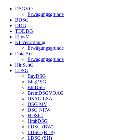
DSGVO
Erwägungsgründe
BDSG
DDG
TDDDG
EinwV
KI-Verordnung
Erwägungsgründe
Data Act
Erwägungsgründe
HinSchG
LDSG
BayDSG
BbgDSG
BlnDSG
BremDSGVOAG
DSAG LSA
DSG MV
DSG NRW
HDSIG
HmbDSG
LDSG (BW)
LDSG (RLP)
LDSG (SH)