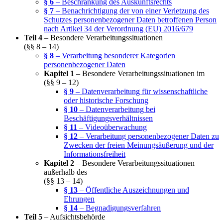
§ 6
– Beschränkung des Auskunftsrechts
§ 7
– Benachrichtigung der von einer Verletzung des
Schutzes personenbezogener Daten betroffenen Person
nach Artikel 34 der Verordnung (EU) 2016/679
Teil 4
– Besondere Verarbeitungssituationen
(§§ 8 – 14)
§ 8
– Verarbeitung besonderer Kategorien
personenbezogener Daten
Kapitel 1
– Besondere Verarbeitungssituationen im
(§§ 9 – 12)
§ 9
– Datenverarbeitung für wissenschaftliche
oder historische Forschung
§ 10
– Datenverarbeitung bei
Beschäftigungsverhältnissen
§ 11
– Videoüberwachung
§ 12
– Verarbeitung personenbezogener Daten zu
Zwecken der freien Meinungsäußerung und der
Informationsfreiheit
Kapitel 2
– Besondere Verarbeitungssituationen
außerhalb des
(§§ 13 – 14)
§ 13
– Öffentliche Auszeichnungen und
Ehrungen
§ 14
– Begnadigungsverfahren
Teil 5
– Aufsichtsbehörde