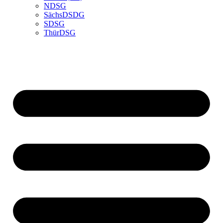
NDSG
SächsDSDG
SDSG
ThürDSG