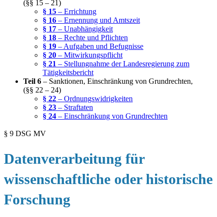
(§§ 15 – 21)
§ 15
– Errichtung
§ 16
– Ernennung und Amtszeit
§ 17
– Unabhängigkeit
§ 18
– Rechte und Pflichten
§ 19
– Aufgaben und Befugnisse
§ 20
– Mitwirkungspflicht
§ 21
– Stellungnahme der Landesregierung zum
Tätigkeitsbericht
Teil 6
– Sanktionen, Einschränkung von Grundrechten,
(§§ 22 – 24)
§ 22
– Ordnungswidrigkeiten
§ 23
– Straftaten
§ 24
– Einschränkung von Grundrechten
§ 9 DSG MV
Datenverarbeitung für
wissenschaftliche oder historische
Forschung