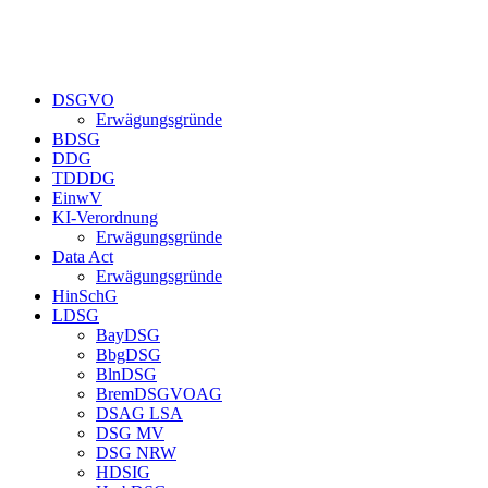
DSGVO
Erwägungsgründe
BDSG
DDG
TDDDG
EinwV
KI-Verordnung
Erwägungsgründe
Data Act
Erwägungsgründe
HinSchG
LDSG
BayDSG
BbgDSG
BlnDSG
BremDSGVOAG
DSAG LSA
DSG MV
DSG NRW
HDSIG