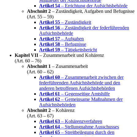
Mitglieder der Aufsichtsbehörde
Artikel 54
– Errichtung der Aufsichtsbehörde
Abschnitt 2
– Zuständigkeit, Aufgaben und Befugnisse
(Art. 55 – 59)
Artikel 55
– Zuständigkeit
Artikel 56
– Zuständigkeit der federführenden
Aufsichtsbehörde
Artikel 57
– Aufgaben
Artikel 58
– Befugnisse
Artikel 59
– Tätigkeitsbericht
Kapitel VII
– Zusammenarbeit und Kohärenz
(Art. 60 – 76)
Abschnitt 1
– Zusammenarbeit
(Art. 60 – 62)
Artikel 60
– Zusammenarbeit zwischen der
federführenden Aufsichtsbehörde und den
anderen betroffenen Aufsichtsbehörden
Artikel 61
– Gegenseitige Amtshilfe
Artikel 62
– Gemeinsame Maßnahmen der
Aufsichtsbehörden
Abschnitt 2
– Kohärenz
(Art. 63 – 67)
Artikel 63
– Kohärenzverfahren
Artikel 64
– Stellungnahme Ausschusses
Artikel 65
– Streitbeilegung durch den