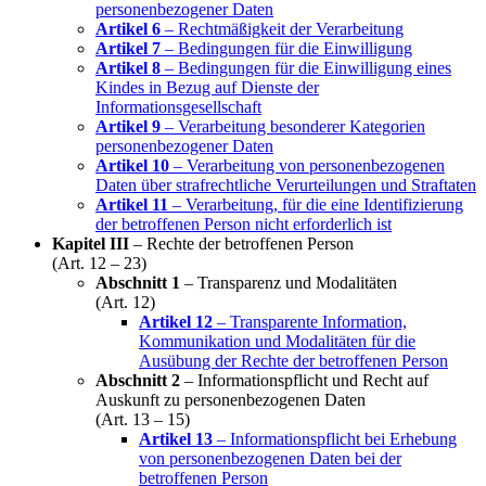
personenbezogener Daten
Artikel 6
– Rechtmäßigkeit der Verarbeitung
Artikel 7
– Bedingungen für die Einwilligung
Artikel 8
– Bedingungen für die Einwilligung eines
Kindes in Bezug auf Dienste der
Informationsgesellschaft
Artikel 9
– Verarbeitung besonderer Kategorien
personenbezogener Daten
Artikel 10
– Verarbeitung von personenbezogenen
Daten über strafrechtliche Verurteilungen und Straftaten
Artikel 11
– Verarbeitung, für die eine Identifizierung
der betroffenen Person nicht erforderlich ist
Kapitel III
– Rechte der betroffenen Person
(Art. 12 – 23)
Abschnitt 1
– Transparenz und Modalitäten
(Art. 12)
Artikel 12
– Transparente Information,
Kommunikation und Modalitäten für die
Ausübung der Rechte der betroffenen Person
Abschnitt 2
– Informationspflicht und Recht auf
Auskunft zu personenbezogenen Daten
(Art. 13 – 15)
Artikel 13
– Informationspflicht bei Erhebung
von personenbezogenen Daten bei der
betroffenen Person