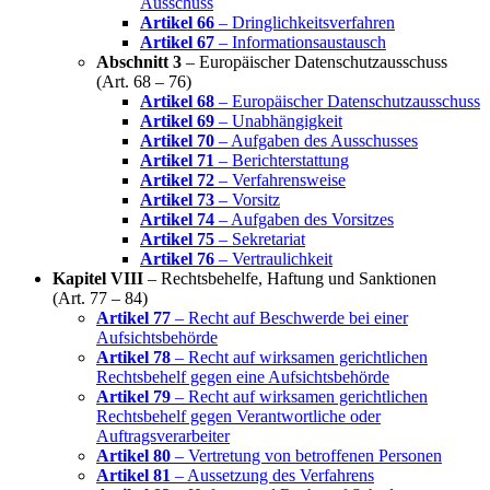
Ausschuss
Artikel 66
– Dringlichkeitsverfahren
Artikel 67
– Informationsaustausch
Abschnitt 3
– Europäischer Datenschutzausschuss
(Art. 68 – 76)
Artikel 68
– Europäischer Datenschutzausschuss
Artikel 69
– Unabhängigkeit
Artikel 70
– Aufgaben des Ausschusses
Artikel 71
– Berichterstattung
Artikel 72
– Verfahrensweise
Artikel 73
– Vorsitz
Artikel 74
– Aufgaben des Vorsitzes
Artikel 75
– Sekretariat
Artikel 76
– Vertraulichkeit
Kapitel VIII
– Rechtsbehelfe, Haftung und Sanktionen
(Art. 77 – 84)
Artikel 77
– Recht auf Beschwerde bei einer
Aufsichtsbehörde
Artikel 78
– Recht auf wirksamen gerichtlichen
Rechtsbehelf gegen eine Aufsichtsbehörde
Artikel 79
– Recht auf wirksamen gerichtlichen
Rechtsbehelf gegen Verantwortliche oder
Auftragsverarbeiter
Artikel 80
– Vertretung von betroffenen Personen
Artikel 81
– Aussetzung des Verfahrens