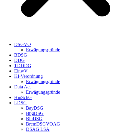
DSGVO
Erwägungsgründe
BDSG
DDG
TDDDG
EinwV
KI-Verordnung
Erwägungsgründe
Data Act
Erwägungsgründe
HinSchG
LDSG
BayDSG
BbgDSG
BlnDSG
BremDSGVOAG
DSAG LSA