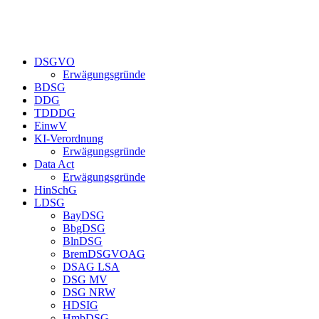
Zum
Inhalt
springen
DSGVO
Erwägungsgründe
BDSG
DDG
TDDDG
EinwV
KI-Verordnung
Erwägungsgründe
Data Act
Erwägungsgründe
HinSchG
LDSG
BayDSG
BbgDSG
BlnDSG
BremDSGVOAG
DSAG LSA
DSG MV
DSG NRW
HDSIG
HmbDSG