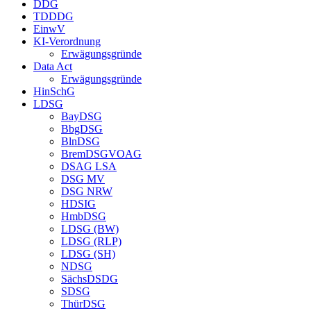
DDG
TDDDG
EinwV
KI-Verordnung
Erwägungsgründe
Data Act
Erwägungsgründe
HinSchG
LDSG
BayDSG
BbgDSG
BlnDSG
BremDSGVOAG
DSAG LSA
DSG MV
DSG NRW
HDSIG
HmbDSG
LDSG (BW)
LDSG (RLP)
LDSG (SH)
NDSG
SächsDSDG
SDSG
ThürDSG