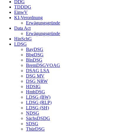
DDG
TDDDG
EinwV
KI-Verordnung
Erwägungsgründe
Data Act
Erwägungsgründe
HinSchG
LDSG
BayDSG
BbgDSG
BlnDSG
BremDSGVOAG
DSAG LSA
DSG MV
DSG NRW
HDSIG
HmbDSG
LDSG (BW)
LDSG (RLP)
LDSG (SH)
NDSG
SächsDSDG
SDSG
ThürDSG