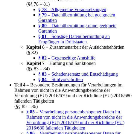
(§§ 78 – 81)
§ 78
– Allgemeine Voraussetzungen
§ 79
– Datenübermittlung bei geeigneten
Garantien
§ 80
– Datenübermittlung ohne geeignete
Garantien
§ 81
– Sonstige Datenübermittlung an
Empfänger in Drittstaaten
Kapitel 6
– Zusammenarbeit der Aufsichtsbehörden
(§ 82)
§ 82
– Gegenseitige Amtshilfe
Kapitel 7
– Haftung und Sanktionen
(§§ 83 – 84)
§ 83
– Schadensersatz und Entschädigung
§ 84
– Strafvorschriften
Teil 4
– Besondere Bestimmungen für Verarbeitungen im
Rahmen von nicht in die Anwendungsbereiche der
Verordnung (EU) 2016/679 und der Richtlinie (EU) 2016/680
fallenden Tätigkeiten
(§§ 85 – 86)
§ 85
– Verarbeitung personenbezogener Daten im
Rahmen von nicht in die Anwendungsbereiche der
Verordnung (EU) 2016/679 und der Richtlinie (EU)
2016/680 fallenden Tätigkeiten
§ 86
– Verarbeitung personenbezogener Daten für