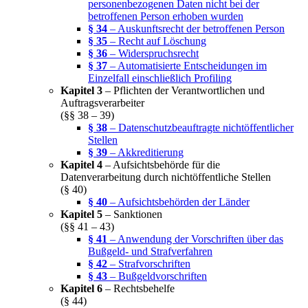
personenbezogenen Daten nicht bei der
betroffenen Person erhoben wurden
§ 34
– Auskunftsrecht der betroffenen Person
§ 35
– Recht auf Löschung
§ 36
– Widerspruchsrecht
§ 37
– Automatisierte Entscheidungen im
Einzelfall einschließlich Profiling
Kapitel 3
– Pflichten der Verantwortlichen und
Auftragsverarbeiter
(§§ 38 – 39)
§ 38
– Datenschutzbeauftragte nichtöffentlicher
Stellen
§ 39
– Akkreditierung
Kapitel 4
– Aufsichtsbehörde für die
Datenverarbeitung durch nichtöffentliche Stellen
(§ 40)
§ 40
– Aufsichtsbehörden der Länder
Kapitel 5
– Sanktionen
(§§ 41 – 43)
§ 41
– Anwendung der Vorschriften über das
Bußgeld- und Strafverfahren
§ 42
– Strafvorschriften
§ 43
– Bußgeldvorschriften
Kapitel 6
– Rechtsbehelfe
(§ 44)