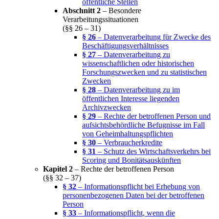
öffentliche Stellen
Abschnitt 2
– Besondere
Verarbeitungssituationen
(§§ 26 – 31)
§ 26
– Datenverarbeitung für Zwecke des
Beschäftigungsverhältnisses
§ 27
– Datenverarbeitung zu
wissenschaftlichen oder historischen
Forschungszwecken und zu statistischen
Zwecken
§ 28
– Datenverarbeitung zu im
öffentlichen Interesse liegenden
Archivzwecken
§ 29
– Rechte der betroffenen Person und
aufsichtsbehördliche Befugnisse im Fall
von Geheimhaltungspflichten
§ 30
– Verbraucherkredite
§ 31
– Schutz des Wirtschaftsverkehrs bei
Scoring und Bonitätsauskünften
Kapitel 2
– Rechte der betroffenen Person
(§§ 32 – 37)
§ 32
– Informationspflicht bei Erhebung von
personenbezogenen Daten bei der betroffenen
Person
§ 33
– Informationspflicht, wenn die