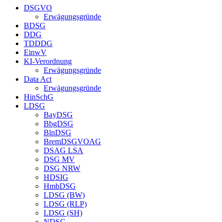
DSGVO
Erwägungsgründe
BDSG
DDG
TDDDG
EinwV
KI-Verordnung
Erwägungsgründe
Data Act
Erwägungsgründe
HinSchG
LDSG
BayDSG
BbgDSG
BlnDSG
BremDSGVOAG
DSAG LSA
DSG MV
DSG NRW
HDSIG
HmbDSG
LDSG (BW)
LDSG (RLP)
LDSG (SH)
NDSG