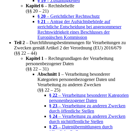
§ 19
– Zuständigkeiten
Kapitel 6
– Rechtsbehelfe
(§§ 20 – 21)
§ 20
– Gerichtlicher Rechtsschutz
§ 21
– Antrag der Aufsichtsbehörde auf
gerichtliche Entscheidung bei angenommener
Rechtswidrigkeit eines Beschlusses der
Europäischen Kommission
Teil 2
– Durchführungsbestimmungen für Verarbeitungen zu
Zwecken gemäß Artikel 2 der Verordnung (EU) 2016/679
(§§ 22 – 44)
Kapitel 1
– Rechtsgrundlagen der Verarbeitung
personenbezogener Daten
(§§ 22 – 31)
Abschnitt 1
– Verarbeitung besonderer
Kategorien personenbezogener Daten und
Verarbeitung zu anderen Zwecken
(§§ 22 – 25)
§ 22
– Verarbeitung besonderer Kategorien
personenbezogener Daten
§ 23
– Verarbeitung zu anderen Zwecken
durch öffentliche Stellen
§ 24
– Verarbeitung zu anderen Zwecken
durch nichtöffentliche Stellen
§ 25
– Datenübermittlungen durch