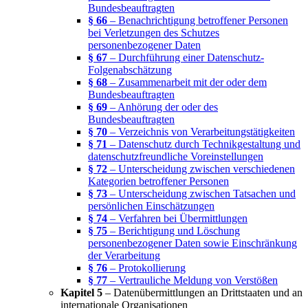
Bundesbeauftragten
§ 66
– Benachrichtigung betroffener Personen
bei Verletzungen des Schutzes
personenbezogener Daten
§ 67
– Durchführung einer Datenschutz-
Folgenabschätzung
§ 68
– Zusammenarbeit mit der oder dem
Bundesbeauftragten
§ 69
– Anhörung der oder des
Bundesbeauftragten
§ 70
– Verzeichnis von Verarbeitungstätigkeiten
§ 71
– Datenschutz durch Technikgestaltung und
datenschutzfreundliche Voreinstellungen
§ 72
– Unterscheidung zwischen verschiedenen
Kategorien betroffener Personen
§ 73
– Unterscheidung zwischen Tatsachen und
persönlichen Einschätzungen
§ 74
– Verfahren bei Übermittlungen
§ 75
– Berichtigung und Löschung
personenbezogener Daten sowie Einschränkung
der Verarbeitung
§ 76
– Protokollierung
§ 77
– Vertrauliche Meldung von Verstößen
Kapitel 5
– Datenübermittlungen an Drittstaaten und an
internationale Organisationen