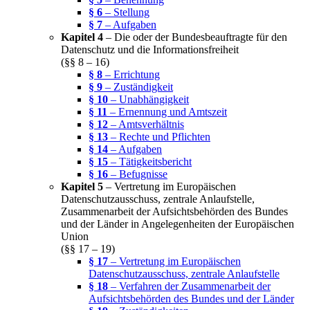
§ 6
– Stellung
§ 7
– Aufgaben
Kapitel 4
– Die oder der Bundesbeauftragte für den
Datenschutz und die Informationsfreiheit
(§§ 8 – 16)
§ 8
– Errichtung
§ 9
– Zuständigkeit
§ 10
– Unabhängigkeit
§ 11
– Ernennung und Amtszeit
§ 12
– Amtsverhältnis
§ 13
– Rechte und Pflichten
§ 14
– Aufgaben
§ 15
– Tätigkeitsbericht
§ 16
– Befugnisse
Kapitel 5
– Vertretung im Europäischen
Datenschutzausschuss, zentrale Anlaufstelle,
Zusammenarbeit der Aufsichtsbehörden des Bundes
und der Länder in Angelegenheiten der Europäischen
Union
(§§ 17 – 19)
§ 17
– Vertretung im Europäischen
Datenschutzausschuss, zentrale Anlaufstelle
§ 18
– Verfahren der Zusammenarbeit der
Aufsichtsbehörden des Bundes und der Länder