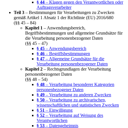
§ 44
– Klagen gegen den Verantwortlichen oder
Auftragsverarbeiter
Teil 3
– Bestimmungen für Verarbeitungen zu Zwecken
gemäß Artikel 1 Absatz 1 der Richtlinie (EU) 2016/680
(§§ 45 – 84)
Kapitel 1
– Anwendungsbereich,
Begriffsbestimmungen und allgemeine Grundsätze für
die Verarbeitung personenbezogener Daten
(§§ 45 – 47)
§ 45
– Anwendungsbereich
§ 46
– Begriffsbestimmungen
§ 47
– Allgemeine Grundsätze für die
Verarbeitung personenbezogener Daten
Kapitel 2
– Rechtsgrundlagen der Verarbeitung
personenbezogener Daten
(§§ 48 – 54)
§ 48
– Verarbeitung besonderer Kategorien
personenbezogener Daten
§ 49
– Verarbeitung zu anderen Zwecken
§ 50
– Verarbeitung zu archivarischen,
wissenschaftlichen und statistischen Zwecken
§ 51
– Einwilligung
§ 52
– Verarbeitung auf Weisung des
Verantwortlichen
§ 53
– Datengeheimnis