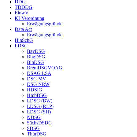
DDG
TDDDG
EinwV
KI-Verordnung
Erwägungsgründe
Data Act
Erwägungsgründe
HinSchG
LDSG
BayDSG
BbgDSG
BlnDSG
BremDSGVOAG
DSAG LSA
DSG MV
DSG NRW
HDSIG
HmbDSG
LDSG (BW)
LDSG (RLP)
LDSG (SH)
NDSG
SächsDSDG
SDSG
ThürDSG