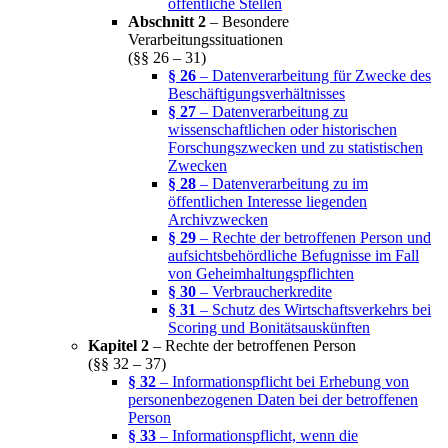
öffentliche Stellen
Abschnitt 2
– Besondere
Verarbeitungssituationen
(§§ 26 – 31)
§ 26
– Datenverarbeitung für Zwecke des
Beschäftigungsverhältnisses
§ 27
– Datenverarbeitung zu
wissenschaftlichen oder historischen
Forschungszwecken und zu statistischen
Zwecken
§ 28
– Datenverarbeitung zu im
öffentlichen Interesse liegenden
Archivzwecken
§ 29
– Rechte der betroffenen Person und
aufsichtsbehördliche Befugnisse im Fall
von Geheimhaltungspflichten
§ 30
– Verbraucherkredite
§ 31
– Schutz des Wirtschaftsverkehrs bei
Scoring und Bonitätsauskünften
Kapitel 2
– Rechte der betroffenen Person
(§§ 32 – 37)
§ 32
– Informationspflicht bei Erhebung von
personenbezogenen Daten bei der betroffenen
Person
§ 33
– Informationspflicht, wenn die