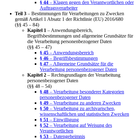
§ 44
– Klagen gegen den Verantwortlichen oder
Auftragsverarbeiter
Teil 3
– Bestimmungen für Verarbeitungen zu Zwecken
gemäß Artikel 1 Absatz 1 der Richtlinie (EU) 2016/680
(§§ 45 – 84)
Kapitel 1
– Anwendungsbereich,
Begriffsbestimmungen und allgemeine Grundsätze für
die Verarbeitung personenbezogener Daten
(§§ 45 – 47)
§ 45
– Anwendungsbereich
§ 46
– Begriffsbestimmungen
§ 47
– Allgemeine Grundsätze für die
Verarbeitung personenbezogener Daten
Kapitel 2
– Rechtsgrundlagen der Verarbeitung
personenbezogener Daten
(§§ 48 – 54)
§ 48
– Verarbeitung besonderer Kategorien
personenbezogener Daten
§ 49
– Verarbeitung zu anderen Zwecken
§ 50
– Verarbeitung zu archivarischen,
wissenschaftlichen und statistischen Zwecken
§ 51
– Einwilligung
§ 52
– Verarbeitung auf Weisung des
Verantwortlichen
§ 53
– Datengeheimnis