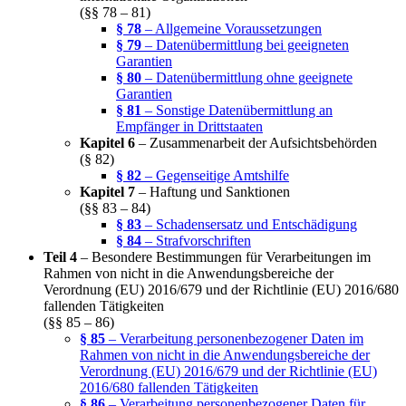
(§§ 78 – 81)
§ 78
– Allgemeine Voraussetzungen
§ 79
– Datenübermittlung bei geeigneten
Garantien
§ 80
– Datenübermittlung ohne geeignete
Garantien
§ 81
– Sonstige Datenübermittlung an
Empfänger in Drittstaaten
Kapitel 6
– Zusammenarbeit der Aufsichtsbehörden
(§ 82)
§ 82
– Gegenseitige Amtshilfe
Kapitel 7
– Haftung und Sanktionen
(§§ 83 – 84)
§ 83
– Schadensersatz und Entschädigung
§ 84
– Strafvorschriften
Teil 4
– Besondere Bestimmungen für Verarbeitungen im
Rahmen von nicht in die Anwendungsbereiche der
Verordnung (EU) 2016/679 und der Richtlinie (EU) 2016/680
fallenden Tätigkeiten
(§§ 85 – 86)
§ 85
– Verarbeitung personenbezogener Daten im
Rahmen von nicht in die Anwendungsbereiche der
Verordnung (EU) 2016/679 und der Richtlinie (EU)
2016/680 fallenden Tätigkeiten
§ 86
– Verarbeitung personenbezogener Daten für