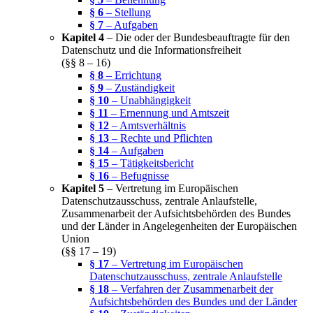
§ 6
– Stellung
§ 7
– Aufgaben
Kapitel 4
– Die oder der Bundesbeauftragte für den
Datenschutz und die Informationsfreiheit
(§§ 8 – 16)
§ 8
– Errichtung
§ 9
– Zuständigkeit
§ 10
– Unabhängigkeit
§ 11
– Ernennung und Amtszeit
§ 12
– Amtsverhältnis
§ 13
– Rechte und Pflichten
§ 14
– Aufgaben
§ 15
– Tätigkeitsbericht
§ 16
– Befugnisse
Kapitel 5
– Vertretung im Europäischen
Datenschutzausschuss, zentrale Anlaufstelle,
Zusammenarbeit der Aufsichtsbehörden des Bundes
und der Länder in Angelegenheiten der Europäischen
Union
(§§ 17 – 19)
§ 17
– Vertretung im Europäischen
Datenschutzausschuss, zentrale Anlaufstelle
§ 18
– Verfahren der Zusammenarbeit der
Aufsichtsbehörden des Bundes und der Länder