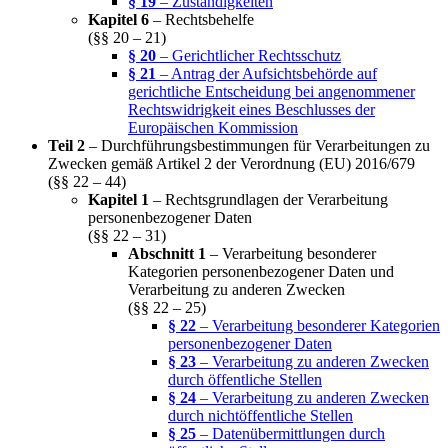
§ 19
– Zuständigkeiten
Kapitel 6
– Rechtsbehelfe
(§§ 20 – 21)
§ 20
– Gerichtlicher Rechtsschutz
§ 21
– Antrag der Aufsichtsbehörde auf
gerichtliche Entscheidung bei angenommener
Rechtswidrigkeit eines Beschlusses der
Europäischen Kommission
Teil 2
– Durchführungsbestimmungen für Verarbeitungen zu
Zwecken gemäß Artikel 2 der Verordnung (EU) 2016/679
(§§ 22 – 44)
Kapitel 1
– Rechtsgrundlagen der Verarbeitung
personenbezogener Daten
(§§ 22 – 31)
Abschnitt 1
– Verarbeitung besonderer
Kategorien personenbezogener Daten und
Verarbeitung zu anderen Zwecken
(§§ 22 – 25)
§ 22
– Verarbeitung besonderer Kategorien
personenbezogener Daten
§ 23
– Verarbeitung zu anderen Zwecken
durch öffentliche Stellen
§ 24
– Verarbeitung zu anderen Zwecken
durch nichtöffentliche Stellen
§ 25
– Datenübermittlungen durch