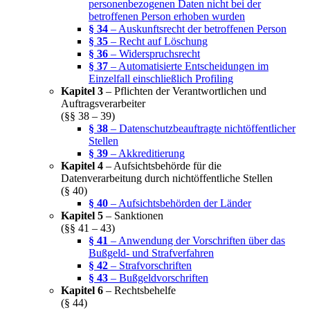
personenbezogenen Daten nicht bei der
betroffenen Person erhoben wurden
§ 34
– Auskunftsrecht der betroffenen Person
§ 35
– Recht auf Löschung
§ 36
– Widerspruchsrecht
§ 37
– Automatisierte Entscheidungen im
Einzelfall einschließlich Profiling
Kapitel 3
– Pflichten der Verantwortlichen und
Auftragsverarbeiter
(§§ 38 – 39)
§ 38
– Datenschutzbeauftragte nichtöffentlicher
Stellen
§ 39
– Akkreditierung
Kapitel 4
– Aufsichtsbehörde für die
Datenverarbeitung durch nichtöffentliche Stellen
(§ 40)
§ 40
– Aufsichtsbehörden der Länder
Kapitel 5
– Sanktionen
(§§ 41 – 43)
§ 41
– Anwendung der Vorschriften über das
Bußgeld- und Strafverfahren
§ 42
– Strafvorschriften
§ 43
– Bußgeldvorschriften
Kapitel 6
– Rechtsbehelfe
(§ 44)