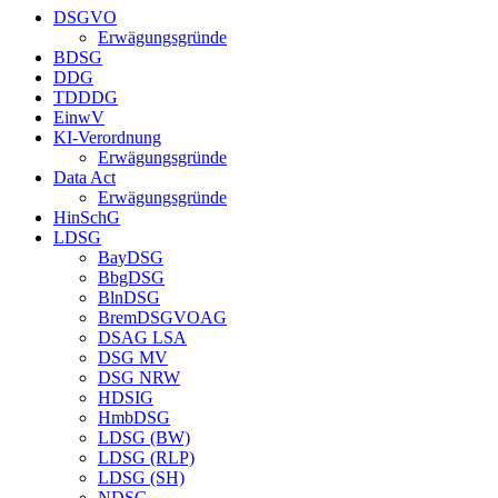
DSGVO
Erwägungsgründe
BDSG
DDG
TDDDG
EinwV
KI-Verordnung
Erwägungsgründe
Data Act
Erwägungsgründe
HinSchG
LDSG
BayDSG
BbgDSG
BlnDSG
BremDSGVOAG
DSAG LSA
DSG MV
DSG NRW
HDSIG
HmbDSG
LDSG (BW)
LDSG (RLP)
LDSG (SH)
NDSG