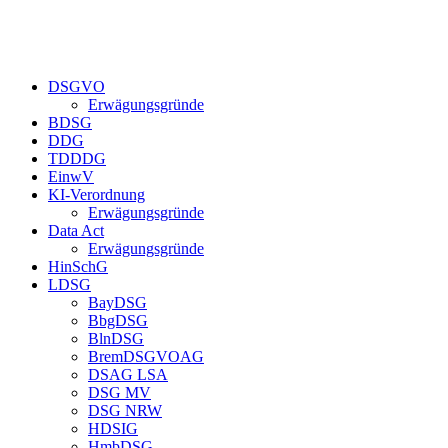
Zum
Inhalt
springen
DSGVO
Erwägungsgründe
BDSG
DDG
TDDDG
EinwV
KI-Verordnung
Erwägungsgründe
Data Act
Erwägungsgründe
HinSchG
LDSG
BayDSG
BbgDSG
BlnDSG
BremDSGVOAG
DSAG LSA
DSG MV
DSG NRW
HDSIG
HmbDSG