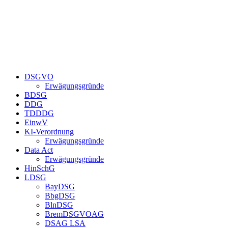
DSGVO
Erwägungsgründe
BDSG
DDG
TDDDG
EinwV
KI-Verordnung
Erwägungsgründe
Data Act
Erwägungsgründe
HinSchG
LDSG
BayDSG
BbgDSG
BlnDSG
BremDSGVOAG
DSAG LSA