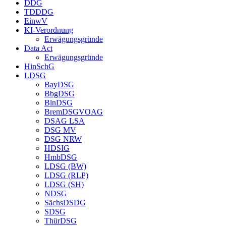
DDG
TDDDG
EinwV
KI-Verordnung
Erwägungsgründe
Data Act
Erwägungsgründe
HinSchG
LDSG
BayDSG
BbgDSG
BlnDSG
BremDSGVOAG
DSAG LSA
DSG MV
DSG NRW
HDSIG
HmbDSG
LDSG (BW)
LDSG (RLP)
LDSG (SH)
NDSG
SächsDSDG
SDSG
ThürDSG