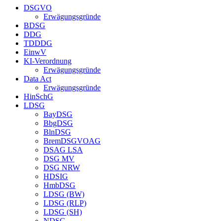
DSGVO
Erwägungsgründe
BDSG
DDG
TDDDG
EinwV
KI-Verordnung
Erwägungsgründe
Data Act
Erwägungsgründe
HinSchG
LDSG
BayDSG
BbgDSG
BlnDSG
BremDSGVOAG
DSAG LSA
DSG MV
DSG NRW
HDSIG
HmbDSG
LDSG (BW)
LDSG (RLP)
LDSG (SH)
NDSG