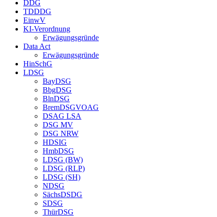
DDG
TDDDG
EinwV
KI-Verordnung
Erwägungsgründe
Data Act
Erwägungsgründe
HinSchG
LDSG
BayDSG
BbgDSG
BlnDSG
BremDSGVOAG
DSAG LSA
DSG MV
DSG NRW
HDSIG
HmbDSG
LDSG (BW)
LDSG (RLP)
LDSG (SH)
NDSG
SächsDSDG
SDSG
ThürDSG