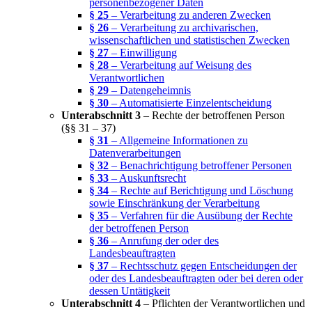
personenbezogener Daten
§ 25
– Verarbeitung zu anderen Zwecken
§ 26
– Verarbeitung zu archivarischen,
wissenschaftlichen und statistischen Zwecken
§ 27
– Einwilligung
§ 28
– Verarbeitung auf Weisung des
Verantwortlichen
§ 29
– Datengeheimnis
§ 30
– Automatisierte Einzelentscheidung
Unterabschnitt 3
– Rechte der betroffenen Person
(§§ 31 – 37)
§ 31
– Allgemeine Informationen zu
Datenverarbeitungen
§ 32
– Benachrichtigung betroffener Personen
§ 33
– Auskunftsrecht
§ 34
– Rechte auf Berichtigung und Löschung
sowie Einschränkung der Verarbeitung
§ 35
– Verfahren für die Ausübung der Rechte
der betroffenen Person
§ 36
– Anrufung der oder des
Landesbeauftragten
§ 37
– Rechtsschutz gegen Entscheidungen der
oder des Landesbeauftragten oder bei deren oder
dessen Untätigkeit
Unterabschnitt 4
– Pflichten der Verantwortlichen und