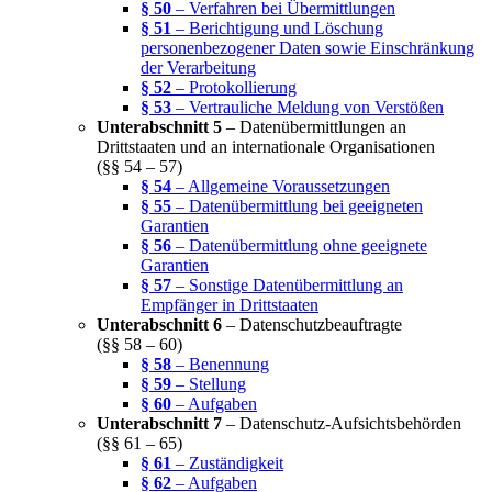
§ 50
– Verfahren bei Übermittlungen
§ 51
– Berichtigung und Löschung
personenbezogener Daten sowie Einschränkung
der Verarbeitung
§ 52
– Protokollierung
§ 53
– Vertrauliche Meldung von Verstößen
Unterabschnitt 5
– Datenübermittlungen an
Drittstaaten und an internationale Organisationen
(§§ 54 – 57)
§ 54
– Allgemeine Voraussetzungen
§ 55
– Datenübermittlung bei geeigneten
Garantien
§ 56
– Datenübermittlung ohne geeignete
Garantien
§ 57
– Sonstige Datenübermittlung an
Empfänger in Drittstaaten
Unterabschnitt 6
– Datenschutzbeauftragte
(§§ 58 – 60)
§ 58
– Benennung
§ 59
– Stellung
§ 60
– Aufgaben
Unterabschnitt 7
– Datenschutz-Aufsichtsbehörden
(§§ 61 – 65)
§ 61
– Zuständigkeit
§ 62
– Aufgaben