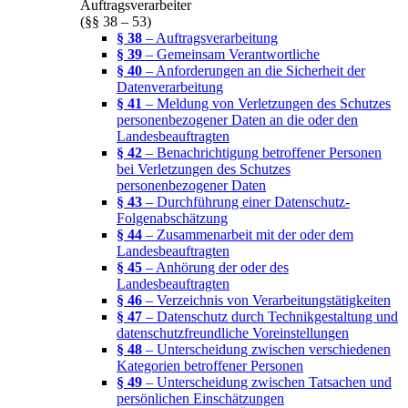
Auftragsverarbeiter
(§§ 38 – 53)
§ 38
– Auftragsverarbeitung
§ 39
– Gemeinsam Verantwortliche
§ 40
– Anforderungen an die Sicherheit der
Datenverarbeitung
§ 41
– Meldung von Verletzungen des Schutzes
personenbezogener Daten an die oder den
Landesbeauftragten
§ 42
– Benachrichtigung betroffener Personen
bei Verletzungen des Schutzes
personenbezogener Daten
§ 43
– Durchführung einer Datenschutz-
Folgenabschätzung
§ 44
– Zusammenarbeit mit der oder dem
Landesbeauftragten
§ 45
– Anhörung der oder des
Landesbeauftragten
§ 46
– Verzeichnis von Verarbeitungstätigkeiten
§ 47
– Datenschutz durch Technikgestaltung und
datenschutzfreundliche Voreinstellungen
§ 48
– Unterscheidung zwischen verschiedenen
Kategorien betroffener Personen
§ 49
– Unterscheidung zwischen Tatsachen und
persönlichen Einschätzungen