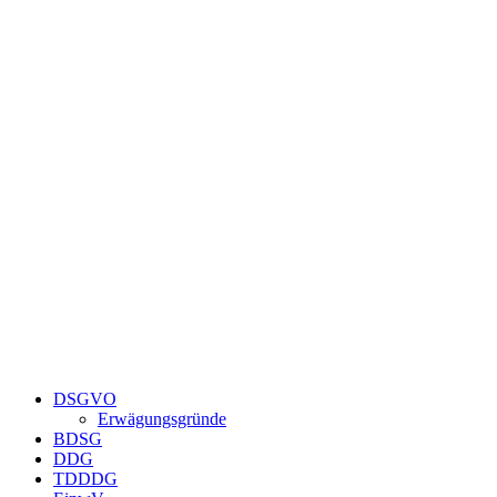
Zum
Inhalt
springen
DSGVO
Erwägungsgründe
BDSG
DDG
TDDDG