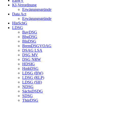
EinwV
KI-Verordnung
Erwägungsgründe
Data Act
Erwägungsgründe
HinSchG
LDSG
BayDSG
BbgDSG
BlnDSG
BremDSGVOAG
DSAG LSA
DSG MV
DSG NRW
HDSIG
HmbDSG
LDSG (BW)
LDSG (RLP)
LDSG (SH)
NDSG
SächsDSDG
SDSG
ThürDSG