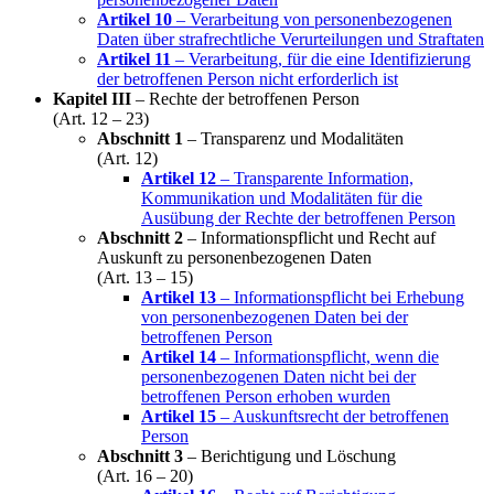
Artikel 10
– Verarbeitung von personenbezogenen
Daten über strafrechtliche Verurteilungen und Straftaten
Artikel 11
– Verarbeitung, für die eine Identifizierung
der betroffenen Person nicht erforderlich ist
Kapitel III
– Rechte der betroffenen Person
(Art. 12 – 23)
Abschnitt 1
– Transparenz und Modalitäten
(Art. 12)
Artikel 12
– Transparente Information,
Kommunikation und Modalitäten für die
Ausübung der Rechte der betroffenen Person
Abschnitt 2
– Informationspflicht und Recht auf
Auskunft zu personenbezogenen Daten
(Art. 13 – 15)
Artikel 13
– Informationspflicht bei Erhebung
von personenbezogenen Daten bei der
betroffenen Person
Artikel 14
– Informationspflicht, wenn die
personenbezogenen Daten nicht bei der
betroffenen Person erhoben wurden
Artikel 15
– Auskunftsrecht der betroffenen
Person
Abschnitt 3
– Berichtigung und Löschung
(Art. 16 – 20)