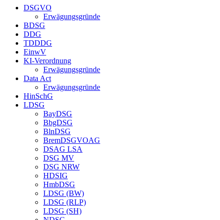
DSGVO
Erwägungsgründe
BDSG
DDG
TDDDG
EinwV
KI-Verordnung
Erwägungsgründe
Data Act
Erwägungsgründe
HinSchG
LDSG
BayDSG
BbgDSG
BlnDSG
BremDSGVOAG
DSAG LSA
DSG MV
DSG NRW
HDSIG
HmbDSG
LDSG (BW)
LDSG (RLP)
LDSG (SH)
NDSG