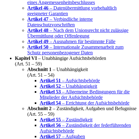
eines Angemessenheitsbeschlusses
Artikel 46
– Datenübermittlung vorbehaltlich
geeigneter Garantien
Artikel 47
– Verbindliche interne
Datenschutzvorschriften
Artikel 48
– Nach dem Unionsrecht nicht zulässige
Übermittlung oder Offenlegung
Artikel 49
– Ausnahmen für bestimmte Fälle
Artikel 50
– Internationale Zusammenarbeit zum
Schutz personenbezogener Daten
Kapitel VI
– Unabhängige Aufsichtsbehörden
(Art. 51 – 59)
Abschnitt 1
– Unabhängigkeit
(Art. 51 – 54)
Artikel 51
– Aufsichtsbehörde
Artikel 52
– Unabhängigkeit
Artikel 53
– Allgemeine Bedingungen für die
Mitglieder der Aufsichtsbehörde
Artikel 54
– Errichtung der Aufsichtsbehörde
Abschnitt 2
– Zuständigkeit, Aufgaben und Befugnisse
(Art. 55 – 59)
Artikel 55
– Zuständigkeit
Artikel 56
– Zuständigkeit der federführenden
Aufsichtsbehörde
Artikel 57
– Aufgaben