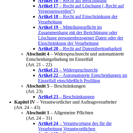
Artikel 16
– Recht auf Berichtigung
Artikel 17
– Recht auf Löschung („Recht auf
Vergessenwerden“)
Artikel 18
– Recht auf Einschränkung der
Verarbeitung
Artikel 19
– Mitteilungspflicht im
Zusammenhang mit der Berichtigung oder
Löschung personenbezogener Daten oder der
Einschränkung der Verarbeitung
Artikel 20
– Recht auf Datenübertragbarkeit
Abschnitt 4
– Widerspruchsrecht und automatisierte
Entscheidungsfindung im Einzelfall
(Art. 21 – 22)
Artikel 21
– Widerspruchsrecht
Artikel 22
– Automatisierte Entscheidungen im
Einzelfall einschließlich Profiling
Abschnitt 5
– Beschränkungen
(Art. 23)
Artikel 23
– Beschränkungen
Kapitel IV
– Verantwortlicher und Auftragsverarbeiter
(Art. 24 – 43)
Abschnitt 1
– Allgemeine Pflichten
(Art. 24 – 31)
Artikel 24
– Verantwortung des für die
Verarbeitung Verantwortlichen