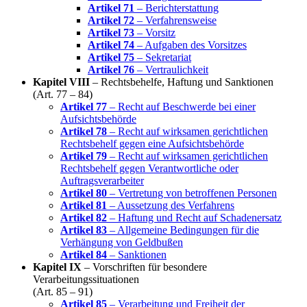
Artikel 71
– Berichterstattung
Artikel 72
– Verfahrensweise
Artikel 73
– Vorsitz
Artikel 74
– Aufgaben des Vorsitzes
Artikel 75
– Sekretariat
Artikel 76
– Vertraulichkeit
Kapitel VIII
– Rechtsbehelfe, Haftung und Sanktionen
(Art. 77 – 84)
Artikel 77
– Recht auf Beschwerde bei einer
Aufsichtsbehörde
Artikel 78
– Recht auf wirksamen gerichtlichen
Rechtsbehelf gegen eine Aufsichtsbehörde
Artikel 79
– Recht auf wirksamen gerichtlichen
Rechtsbehelf gegen Verantwortliche oder
Auftragsverarbeiter
Artikel 80
– Vertretung von betroffenen Personen
Artikel 81
– Aussetzung des Verfahrens
Artikel 82
– Haftung und Recht auf Schadenersatz
Artikel 83
– Allgemeine Bedingungen für die
Verhängung von Geldbußen
Artikel 84
– Sanktionen
Kapitel IX
– Vorschriften für besondere
Verarbeitungssituationen
(Art. 85 – 91)
Artikel 85
– Verarbeitung und Freiheit der