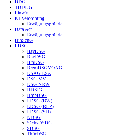
DDG
TDDDG
EinwV
KI-Verordnung
Erwägungsgründe
Data Act
Erwägungsgründe
HinSchG
LDSG
BayDSG
BbgDSG
BlnDSG
BremDSGVOAG
DSAG LSA
DSG MV
DSG NRW
HDSIG
HmbDSG
LDSG (BW)
LDSG (RLP)
LDSG (SH)
NDSG
SächsDSDG
SDSG
ThürDSG