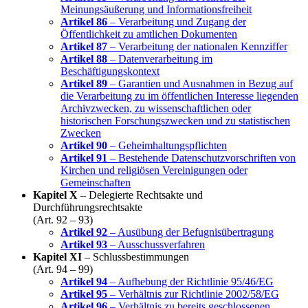
Meinungsäußerung und Informationsfreiheit
Artikel 86
– Verarbeitung und Zugang der
Öffentlichkeit zu amtlichen Dokumenten
Artikel 87
– Verarbeitung der nationalen Kennziffer
Artikel 88
– Datenverarbeitung im
Beschäftigungskontext
Artikel 89
– Garantien und Ausnahmen in Bezug auf
die Verarbeitung zu im öffentlichen Interesse liegenden
Archivzwecken, zu wissenschaftlichen oder
historischen Forschungszwecken und zu statistischen
Zwecken
Artikel 90
– Geheimhaltungspflichten
Artikel 91
– Bestehende Datenschutzvorschriften von
Kirchen und religiösen Vereinigungen oder
Gemeinschaften
Kapitel X
– Delegierte Rechtsakte und
Durchführungsrechtsakte
(Art. 92 – 93)
Artikel 92
– Ausübung der Befugnisübertragung
Artikel 93
– Ausschussverfahren
Kapitel XI
– Schlussbestimmungen
(Art. 94 – 99)
Artikel 94
– Aufhebung der Richtlinie 95/46/EG
Artikel 95
– Verhältnis zur Richtlinie 2002/58/EG
Artikel 96
– Verhältnis zu bereits geschlossenen