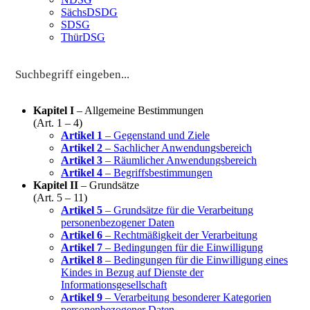
SächsDSDG
SDSG
ThürDSG
Kapitel I
– Allgemeine Bestimmungen
(Art. 1 – 4)
Artikel 1
– Gegenstand und Ziele
Artikel 2
– Sachlicher Anwendungsbereich
Artikel 3
– Räumlicher Anwendungsbereich
Artikel 4
– Begriffsbestimmungen
Kapitel II
– Grundsätze
(Art. 5 – 11)
Artikel 5
– Grundsätze für die Verarbeitung
personenbezogener Daten
Artikel 6
– Rechtmäßigkeit der Verarbeitung
Artikel 7
– Bedingungen für die Einwilligung
Artikel 8
– Bedingungen für die Einwilligung eines
Kindes in Bezug auf Dienste der
Informationsgesellschaft
Artikel 9
– Verarbeitung besonderer Kategorien
personenbezogener Daten