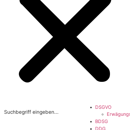
DSGVO
Erwägung
BDSG
DDG