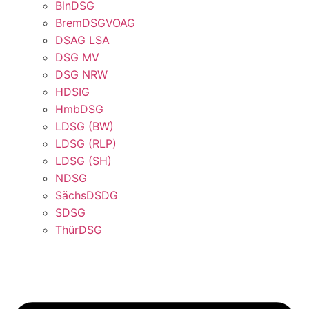
BlnDSG
BremDSGVOAG
DSAG LSA
DSG MV
DSG NRW
HDSIG
HmbDSG
LDSG (BW)
LDSG (RLP)
LDSG (SH)
NDSG
SächsDSDG
SDSG
ThürDSG