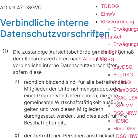
TDDDG
Artikel 47 DSGVO
EinwV
Verbindliche interne
KI-Verordnung
Erwägung
Datenschutzvorschriften
Data Act
Erwägung
(1)
Die zuständige Aufsichtsbehörde genehmigt gemäß
HinSchG
dem Kohärenzverfahren nach
Artikel 63
LDSG
verbindliche interne Datenschutzvorschriften,
BayDSG
sofern diese
BbgDSG
a)
rechtlich bindend sind, für alle betreffenden
BlnDSG
Mitglieder der Unternehmensgruppe oder
BremDSG
einer Gruppe von Unternehmen, die eine
DSAG LSA
gemeinsame Wirtschaftstätigkeit ausüben,
DSG MV
gelten und von diesen Mitgliedern
DSG NRW
durchgesetzt werden, und dies auch für ihre
HDSIG
Beschäftigten gilt,
HmbDSG
b)
den betroffenen Personen ausdrücklich
LDSG (BW