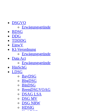
DSGVO
Erwägungsgründe
BDSG
DDG
TDDDG
EinwV
KI-Verordnung
Erwägungsgründe
Data Act
Erwägungsgründe
HinSchG
LDSG
BayDSG
BbgDSG
BlnDSG
BremDSGVOAG
DSAG LSA
DSG MV
DSG NRW
HDSIG