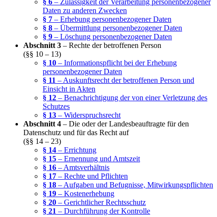
§ 6
– Zulässigkeit der Verarbeitung personenbezogener
Daten zu anderen Zwecken
§ 7
– Erhebung personenbezogener Daten
§ 8
– Übermittlung personenbezogener Daten
§ 9
– Löschung personenbezogener Daten
Abschnitt 3
– Rechte der betroffenen Person
(§§ 10 – 13)
§ 10
– Informationspflicht bei der Erhebung
personenbezogener Daten
§ 11
– Auskunftsrecht der betroffenen Person und
Einsicht in Akten
§ 12
– Benachrichtigung der von einer Verletzung des
Schutzes
§ 13
– Widerspruchsrecht
Abschnitt 4
– Die oder der Landesbeauftragte für den
Datenschutz und für das Recht auf
(§§ 14 – 23)
§ 14
– Errichtung
§ 15
– Ernennung und Amtszeit
§ 16
– Amtsverhältnis
§ 17
– Rechte und Pflichten
§ 18
– Aufgaben und Befugnisse, Mitwirkungspflichten
§ 19
– Kostenerhebung
§ 20
– Gerichtlicher Rechtsschutz
§ 21
– Durchführung der Kontrolle