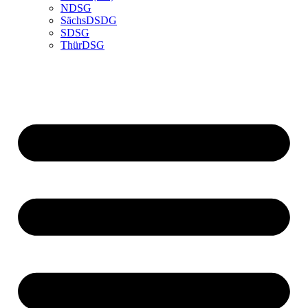
NDSG
SächsDSDG
SDSG
ThürDSG