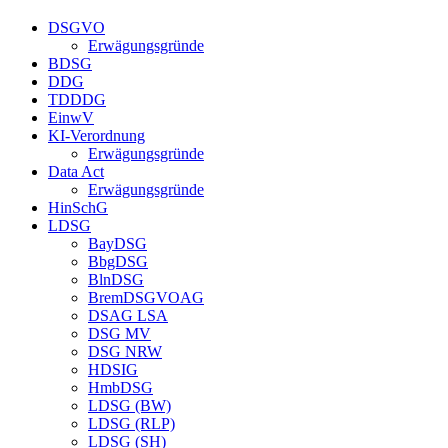
DSGVO
Erwägungsgründe
BDSG
DDG
TDDDG
EinwV
KI-Verordnung
Erwägungsgründe
Data Act
Erwägungsgründe
HinSchG
LDSG
BayDSG
BbgDSG
BlnDSG
BremDSGVOAG
DSAG LSA
DSG MV
DSG NRW
HDSIG
HmbDSG
LDSG (BW)
LDSG (RLP)
LDSG (SH)