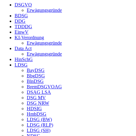
DSGVO
Erwägungsgründe
BDSG
DDG
TDDDG
EinwV
KI-Verordnung
Erwägungsgründe
Data Act
Erwägungsgründe
HinSchG
LDSG
BayDSG
BbgDSG
BlnDSG
BremDSGVOAG
DSAG LSA
DSG MV
DSG NRW
HDSIG
HmbDSG
LDSG (BW)
LDSG (RLP)
LDSG (SH)
NDSG