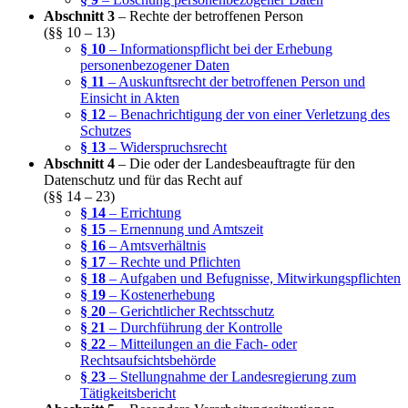
Abschnitt 3
– Rechte der betroffenen Person
(§§ 10 – 13)
§ 10
– Informationspflicht bei der Erhebung
personenbezogener Daten
§ 11
– Auskunftsrecht der betroffenen Person und
Einsicht in Akten
§ 12
– Benachrichtigung der von einer Verletzung des
Schutzes
§ 13
– Widerspruchsrecht
Abschnitt 4
– Die oder der Landesbeauftragte für den
Datenschutz und für das Recht auf
(§§ 14 – 23)
§ 14
– Errichtung
§ 15
– Ernennung und Amtszeit
§ 16
– Amtsverhältnis
§ 17
– Rechte und Pflichten
§ 18
– Aufgaben und Befugnisse, Mitwirkungspflichten
§ 19
– Kostenerhebung
§ 20
– Gerichtlicher Rechtsschutz
§ 21
– Durchführung der Kontrolle
§ 22
– Mitteilungen an die Fach- oder
Rechtsaufsichtsbehörde
§ 23
– Stellungnahme der Landesregierung zum
Tätigkeitsbericht