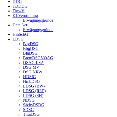
DDG
TDDDG
EinwV
KI-Verordnung
Erwägungsgründe
Data Act
Erwägungsgründe
HinSchG
LDSG
BayDSG
BbgDSG
BlnDSG
BremDSGVOAG
DSAG LSA
DSG MV
DSG NRW
HDSIG
HmbDSG
LDSG (BW)
LDSG (RLP)
LDSG (SH)
NDSG
SächsDSDG
SDSG
ThürDSG