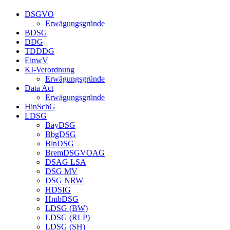
DSGVO
Erwägungsgründe
BDSG
DDG
TDDDG
EinwV
KI-Verordnung
Erwägungsgründe
Data Act
Erwägungsgründe
HinSchG
LDSG
BayDSG
BbgDSG
BlnDSG
BremDSGVOAG
DSAG LSA
DSG MV
DSG NRW
HDSIG
HmbDSG
LDSG (BW)
LDSG (RLP)
LDSG (SH)