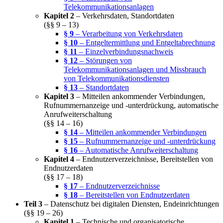
Telekommunikationsanlagen
Kapitel 2
– Verkehrsdaten, Standortdaten
(§§ 9 – 13)
§ 9
– Verarbeitung von Verkehrsdaten
§ 10
– Entgeltermittlung und Entgeltabrechnung
§ 11
– Einzelverbindungsnachweis
§ 12
– Störungen von
Telekommunikationsanlagen und Missbrauch
von Telekommunikationsdiensten
§ 13
– Standortdaten
Kapitel 3
– Mitteilen ankommender Verbindungen,
Rufnummernanzeige und -unterdrückung, automatische
Anrufweiterschaltung
(§§ 14 – 16)
§ 14
– Mitteilen ankommender Verbindungen
§ 15
– Rufnummernanzeige und -unterdrückung
§ 16
– Automatische Anrufweiterschaltung
Kapitel 4
– Endnutzerverzeichnisse, Bereitstellen von
Endnutzerdaten
(§§ 17 – 18)
§ 17
– Endnutzerverzeichnisse
§ 18
– Bereitstellen von Endnutzerdaten
Teil 3
– Datenschutz bei digitalen Diensten, Endeinrichtungen
(§§ 19 – 26)
Kapitel 1
– Technische und organisatorische