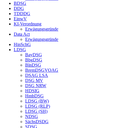
BDSG
DDG
TDDDG
EinwV
KI-Verordnung
Erwägungsgründe
Data Act
Erwägungsgründe
HinSchG
LDSG
BayDSG
BbgDSG
BlnDSG
BremDSGVOAG
DSAG LSA
DSG MV
DSG NRW
HDSIG
HmbDSG
LDSG (BW)
LDSG (RLP)
LDSG (SH)
NDSG
SächsDSDG
SDSG