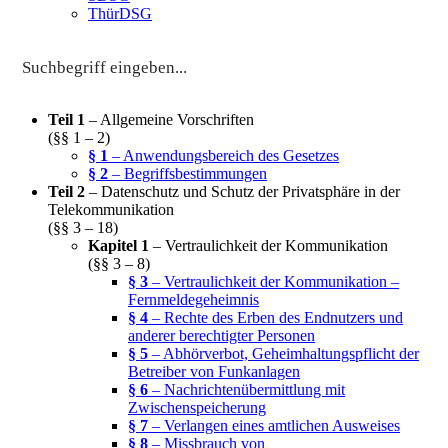
ThürDSG
Teil 1
– Allgemeine Vorschriften
(§§ 1 – 2)
§ 1
– Anwendungsbereich des Gesetzes
§ 2
– Begriffsbestimmungen
Teil 2
– Datenschutz und Schutz der Privatsphäre in der
Telekommunikation
(§§ 3 – 18)
Kapitel 1
– Vertraulichkeit der Kommunikation
(§§ 3 – 8)
§ 3
– Vertraulichkeit der Kommunikation –
Fernmeldegeheimnis
§ 4
– Rechte des Erben des Endnutzers und
anderer berechtigter Personen
§ 5
– Abhörverbot, Geheimhaltungspflicht der
Betreiber von Funkanlagen
§ 6
– Nachrichtenübermittlung mit
Zwischenspeicherung
§ 7
– Verlangen eines amtlichen Ausweises
§ 8
– Missbrauch von