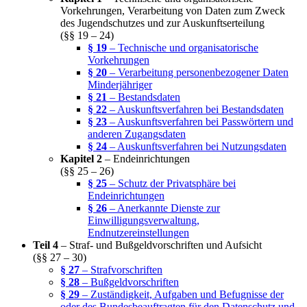
Vorkehrungen, Verarbeitung von Daten zum Zweck
des Jugendschutzes und zur Auskunftserteilung
(§§ 19 – 24)
§ 19
– Technische und organisatorische
Vorkehrungen
§ 20
– Verarbeitung personenbezogener Daten
Minderjähriger
§ 21
– Bestandsdaten
§ 22
– Auskunftsverfahren bei Bestandsdaten
§ 23
– Auskunftsverfahren bei Passwörtern und
anderen Zugangsdaten
§ 24
– Auskunftsverfahren bei Nutzungsdaten
Kapitel 2
– Endeinrichtungen
(§§ 25 – 26)
§ 25
– Schutz der Privatsphäre bei
Endeinrichtungen
§ 26
– Anerkannte Dienste zur
Einwilligungsverwaltung,
Endnutzereinstellungen
Teil 4
– Straf- und Bußgeldvorschriften und Aufsicht
(§§ 27 – 30)
§ 27
– Strafvorschriften
§ 28
– Bußgeldvorschriften
§ 29
– Zuständigkeit, Aufgaben und Befugnisse der
oder des Bundesbeauftragten für den Datenschutz und