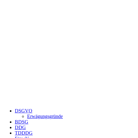
Zum
Inhalt
springen
DSGVO
Erwägungsgründe
BDSG
DDG
TDDDG