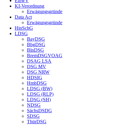
EinwV
KI-Verordnung
Erwägungsgründe
Data Act
Erwägungsgründe
HinSchG
LDSG
BayDSG
BbgDSG
BlnDSG
BremDSGVOAG
DSAG LSA
DSG MV
DSG NRW
HDSIG
HmbDSG
LDSG (BW)
LDSG (RLP)
LDSG (SH)
NDSG
SächsDSDG
SDSG
ThürDSG