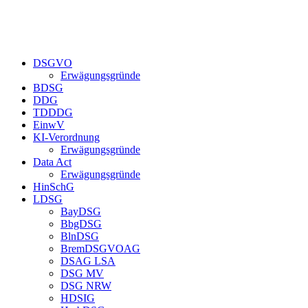
DSGVO
Erwägungsgründe
BDSG
DDG
TDDDG
EinwV
KI-Verordnung
Erwägungsgründe
Data Act
Erwägungsgründe
HinSchG
LDSG
BayDSG
BbgDSG
BlnDSG
BremDSGVOAG
DSAG LSA
DSG MV
DSG NRW
HDSIG