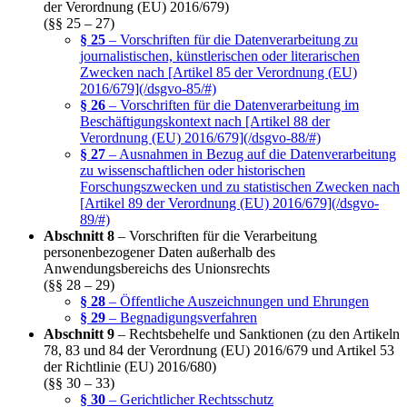
der Verordnung (EU) 2016/679)
(§§ 25 – 27)
§ 25
– Vorschriften für die Datenverarbeitung zu
journalistischen, künstlerischen oder literarischen
Zwecken nach [Artikel 85 der Verordnung (EU)
2016/679](/dsgvo-85/#)
§ 26
– Vorschriften für die Datenverarbeitung im
Beschäftigungskontext nach [Artikel 88 der
Verordnung (EU) 2016/679](/dsgvo-88/#)
§ 27
– Ausnahmen in Bezug auf die Datenverarbeitung
zu wissenschaftlichen oder historischen
Forschungszwecken und zu statistischen Zwecken nach
[Artikel 89 der Verordnung (EU) 2016/679](/dsgvo-
89/#)
Abschnitt 8
– Vorschriften für die Verarbeitung
personenbezogener Daten außerhalb des
Anwendungsbereichs des Unionsrechts
(§§ 28 – 29)
§ 28
– Öffentliche Auszeichnungen und Ehrungen
§ 29
– Begnadigungsverfahren
Abschnitt 9
– Rechtsbehelfe und Sanktionen (zu den Artikeln
78, 83 und 84 der Verordnung (EU) 2016/679 und Artikel 53
der Richtlinie (EU) 2016/680)
(§§ 30 – 33)
§ 30
– Gerichtlicher Rechtsschutz