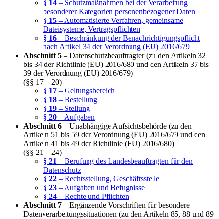
§ 14
– Schutzmaßnahmen bei der Verarbeitung
besonderer Kategorien personenbezogener Daten
§ 15
– Automatisierte Verfahren, gemeinsame
Dateisysteme, Vertragspflichten
§ 16
– Beschränkung der Benachrichtigungspflicht
nach Artikel 34 der Verordnung (EU) 2016/679
Abschnitt 5
– Datenschutzbeauftragter (zu den Artikeln 32
bis 34 der Richtlinie (EU) 2016/680 und den Artikeln 37 bis
39 der Verordnung (EU) 2016/679)
(§§ 17 – 20)
§ 17
– Geltungsbereich
§ 18
– Bestellung
§ 19
– Stellung
§ 20
– Aufgaben
Abschnitt 6
– Unabhängige Aufsichtsbehörde (zu den
Artikeln 51 bis 59 der Verordnung (EU) 2016/679 und den
Artikeln 41 bis 49 der Richtlinie (EU) 2016/680)
(§§ 21 – 24)
§ 21
– Berufung des Landesbeauftragten für den
Datenschutz
§ 22
– Rechtsstellung, Geschäftsstelle
§ 23
– Aufgaben und Befugnisse
§ 24
– Rechte und Pflichten
Abschnitt 7
– Ergänzende Vorschriften für besondere
Datenverarbeitungssituationen (zu den Artikeln 85, 88 und 89