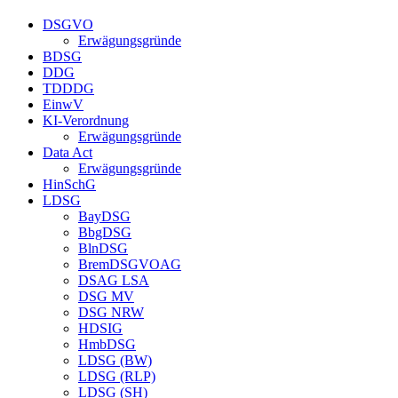
DSGVO
Erwägungsgründe
BDSG
DDG
TDDDG
EinwV
KI-Verordnung
Erwägungsgründe
Data Act
Erwägungsgründe
HinSchG
LDSG
BayDSG
BbgDSG
BlnDSG
BremDSGVOAG
DSAG LSA
DSG MV
DSG NRW
HDSIG
HmbDSG
LDSG (BW)
LDSG (RLP)
LDSG (SH)