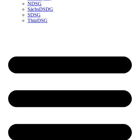
NDSG
SächsDSDG
SDSG
ThürDSG