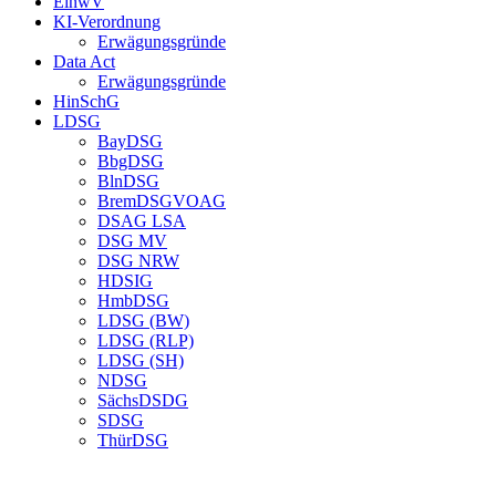
EinwV
KI-Verordnung
Erwägungsgründe
Data Act
Erwägungsgründe
HinSchG
LDSG
BayDSG
BbgDSG
BlnDSG
BremDSGVOAG
DSAG LSA
DSG MV
DSG NRW
HDSIG
HmbDSG
LDSG (BW)
LDSG (RLP)
LDSG (SH)
NDSG
SächsDSDG
SDSG
ThürDSG