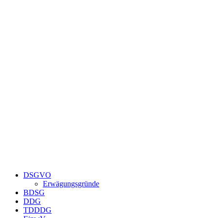
Zum
Inhalt
springen
DSGVO
Erwägungsgründe
BDSG
DDG
TDDDG