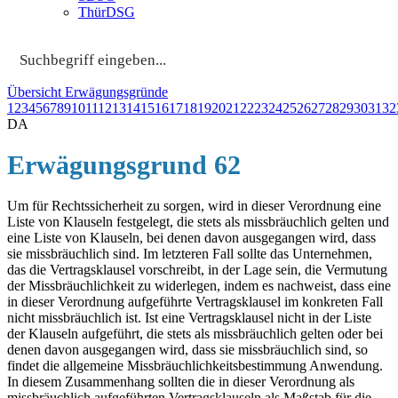
ThürDSG
Übersicht Erwägungsgründe
1
2
3
4
5
6
7
8
9
10
11
12
13
14
15
16
17
18
19
20
21
22
23
24
25
26
27
28
29
30
31
32
DA
Erwägungsgrund 62
Um für Rechtssicherheit zu sorgen, wird in dieser Verordnung eine
Liste von Klauseln festgelegt, die stets als missbräuchlich gelten und
eine Liste von Klauseln, bei denen davon ausgegangen wird, dass
sie missbräuchlich sind. Im letzteren Fall sollte das Unternehmen,
das die Vertragsklausel vorschreibt, in der Lage sein, die Vermutung
der Missbräuchlichkeit zu widerlegen, indem es nachweist, dass eine
in dieser Verordnung aufgeführte Vertragsklausel im konkreten Fall
nicht missbräuchlich ist. Ist eine Vertragsklausel nicht in der Liste
der Klauseln aufgeführt, die stets als missbräuchlich gelten oder bei
denen davon ausgegangen wird, dass sie missbräuchlich sind, so
findet die allgemeine Missbräuchlichkeitsbestimmung Anwendung.
In diesem Zusammenhang sollten die in dieser Verordnung als
missbräuchlich aufgeführten Vertragsklauseln als Maßstab für die