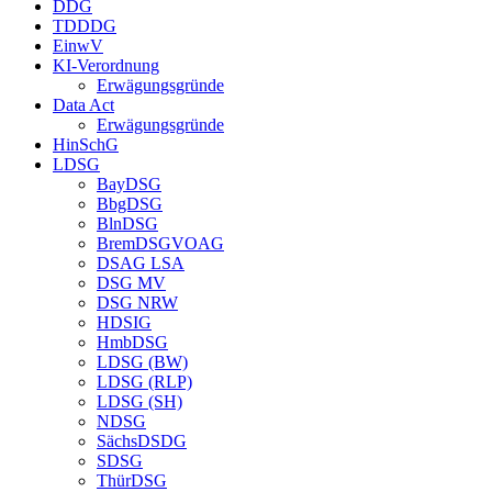
DDG
TDDDG
EinwV
KI-Verordnung
Erwägungsgründe
Data Act
Erwägungsgründe
HinSchG
LDSG
BayDSG
BbgDSG
BlnDSG
BremDSGVOAG
DSAG LSA
DSG MV
DSG NRW
HDSIG
HmbDSG
LDSG (BW)
LDSG (RLP)
LDSG (SH)
NDSG
SächsDSDG
SDSG
ThürDSG