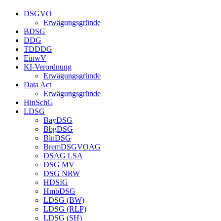
DSGVO
Erwägungsgründe
BDSG
DDG
TDDDG
EinwV
KI-Verordnung
Erwägungsgründe
Data Act
Erwägungsgründe
HinSchG
LDSG
BayDSG
BbgDSG
BlnDSG
BremDSGVOAG
DSAG LSA
DSG MV
DSG NRW
HDSIG
HmbDSG
LDSG (BW)
LDSG (RLP)
LDSG (SH)