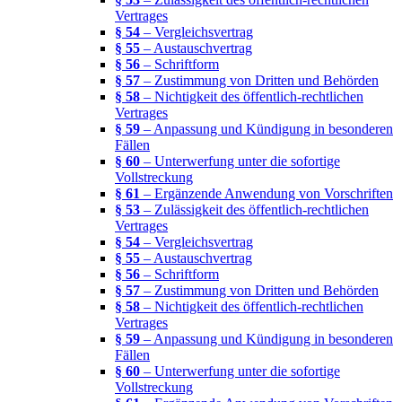
Vertrages
§ 54
– Vergleichsvertrag
§ 55
– Austauschvertrag
§ 56
– Schriftform
§ 57
– Zustimmung von Dritten und Behörden
§ 58
– Nichtigkeit des öffentlich-rechtlichen
Vertrages
§ 59
– Anpassung und Kündigung in besonderen
Fällen
§ 60
– Unterwerfung unter die sofortige
Vollstreckung
§ 61
– Ergänzende Anwendung von Vorschriften
§ 53
– Zulässigkeit des öffentlich-rechtlichen
Vertrages
§ 54
– Vergleichsvertrag
§ 55
– Austauschvertrag
§ 56
– Schriftform
§ 57
– Zustimmung von Dritten und Behörden
§ 58
– Nichtigkeit des öffentlich-rechtlichen
Vertrages
§ 59
– Anpassung und Kündigung in besonderen
Fällen
§ 60
– Unterwerfung unter die sofortige
Vollstreckung