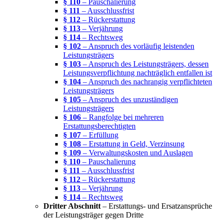
§ 110
– Pauschalierung
§ 111
– Ausschlussfrist
§ 112
– Rückerstattung
§ 113
– Verjährung
§ 114
– Rechtsweg
§ 102
– Anspruch des vorläufig leistenden
Leistungsträgers
§ 103
– Anspruch des Leistungsträgers, dessen
Leistungsverpflichtung nachträglich entfallen ist
§ 104
– Anspruch des nachrangig verpflichteten
Leistungsträgers
§ 105
– Anspruch des unzuständigen
Leistungsträgers
§ 106
– Rangfolge bei mehreren
Erstattungsberechtigten
§ 107
– Erfüllung
§ 108
– Erstattung in Geld, Verzinsung
§ 109
– Verwaltungskosten und Auslagen
§ 110
– Pauschalierung
§ 111
– Ausschlussfrist
§ 112
– Rückerstattung
§ 113
– Verjährung
§ 114
– Rechtsweg
Dritter Abschnitt
– Erstattungs- und Ersatzansprüche
der Leistungsträger gegen Dritte