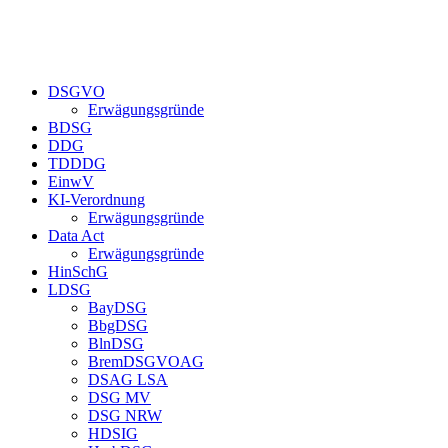
DSGVO
Erwägungsgründe
BDSG
DDG
TDDDG
EinwV
KI-Verordnung
Erwägungsgründe
Data Act
Erwägungsgründe
HinSchG
LDSG
BayDSG
BbgDSG
BlnDSG
BremDSGVOAG
DSAG LSA
DSG MV
DSG NRW
HDSIG