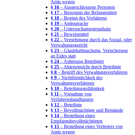
Amts wegen
§ 16
– Ausgeschlossene Personen
§ 17
– Besorgnis der Befangenheit
§ 18
– Beginn des Verfahrens
§ 19
– Amtssprache
§ 20
– Untersuchungsgrundsatz
§ 21
– Beweismittel
§ 22
– Vernehmung durch das Sozial- oder
Verwaltungsgericht
§ 23
– Glaubhaftmachung, Versicherung
an Eides statt
§ 24
– Anhörung Beteiligter
§ 25
– Akteneinsicht durch Beteiligte
§ 8
– Begriff des Verwaltungsverfahrens
§ 9
– Nichtförmlichkeit des
Verwaltungsverfahrens
§ 10
– Beteiligungsfähigkeit
§ 11
– Vornahme von
Verfahrenshandlungen
§ 12
– Beteiligte
§ 13
– Bevollmächtigte und Beistände
§ 14
– Bestellung eines
Empfangsbevollmächtigten
§ 15
– Bestellung eines Vertreters von
Amts wegen