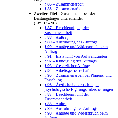
§ 86
– Zusammenarbeit
§ 86
– Zusammenarbeit
Zweiter Titel
– Zusammenarbeit der
Leistungsträger untereinander
(Art. 87 – 96)
§ 87
– Beschleunigung der
Zusammenarbeit
§ 88
– Auftrag
§ 89
– Ausführung des Auftrags
§ 90
– Anträge und Widerspruch beim
Auftrag
§ 91
– Erstattung von Aufwendungen
§ 92
– Kündigung des Auftrags
§ 93
– Gesetzlicher Auftrag
§ 94
– Arbeitsgemeinschaften
§ 95
– Zusammenarbeit bei Planung und
Forschung
§ 96
– Ärztliche Untersuchungen,
psychologische Eignungsuntersuchungen
§ 87
– Beschleunigung der
Zusammenarbeit
§ 88
– Auftrag
§ 89
– Ausführung des Auftrags
§ 90
– Anträge und Widerspruch beim
Auftrag