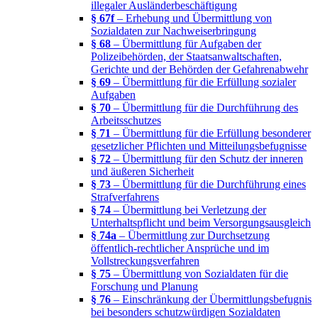
illegaler Ausländerbeschäftigung
§ 67f
– Erhebung und Übermittlung von
Sozialdaten zur Nachweiserbringung
§ 68
– Übermittlung für Aufgaben der
Polizeibehörden, der Staatsanwaltschaften,
Gerichte und der Behörden der Gefahrenabwehr
§ 69
– Übermittlung für die Erfüllung sozialer
Aufgaben
§ 70
– Übermittlung für die Durchführung des
Arbeitsschutzes
§ 71
– Übermittlung für die Erfüllung besonderer
gesetzlicher Pflichten und Mitteilungsbefugnisse
§ 72
– Übermittlung für den Schutz der inneren
und äußeren Sicherheit
§ 73
– Übermittlung für die Durchführung eines
Strafverfahrens
§ 74
– Übermittlung bei Verletzung der
Unterhaltspflicht und beim Versorgungsausgleich
§ 74a
– Übermittlung zur Durchsetzung
öffentlich-rechtlicher Ansprüche und im
Vollstreckungsverfahren
§ 75
– Übermittlung von Sozialdaten für die
Forschung und Planung
§ 76
– Einschränkung der Übermittlungsbefugnis
bei besonders schutzwürdigen Sozialdaten