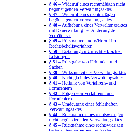
§ 46
– Widerruf eines rechtmäßigen nicht
begünstigenden Verwaltungsaktes
§ 47
– Widerruf eines rechtmäßigen
begünstigenden Verwaltungsaktes
§ 48
– Aufhebung eines Verwaltungsaktes
mit Dauerwirkung bei Änderung der
Verhältnisse
§ 49
– Rücknahme und Widerruf im
Rechtsbehelfsverfahren
§ 50
– Erstattung zu Unrecht erbrachter
Leistungen
§ 51
– Rückgabe von Urkunden und
Sachen
§ 39
– Wirksamkeit des Verwaltungsaktes
§ 40
– Nichtigkeit des Verwaltungsaktes
§ 41
– Heilung von Verfahrens- und
Formfehlern
§ 42
– Folgen von Verfahrens- und
Formfehlern
§ 43
– Umdeutung eines fehlerhaften
Verwaltungsaktes
§ 44
– Rücknahme eines rechtswidrigen
nicht begünstigenden Verwaltungsaktes
§ 45
– Rücknahme eines rechtswidrigen
begünstigenden Verwaltungsaktes