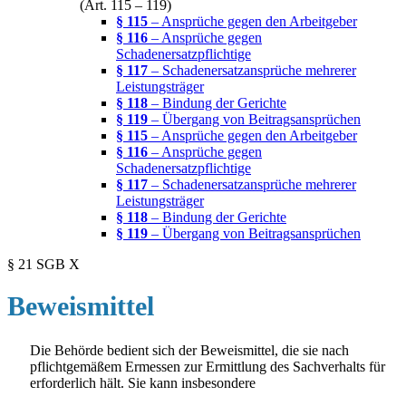
(Art. 115 – 119)
§ 115
– Ansprüche gegen den Arbeitgeber
§ 116
– Ansprüche gegen
Schadenersatzpflichtige
§ 117
– Schadenersatzansprüche mehrerer
Leistungsträger
§ 118
– Bindung der Gerichte
§ 119
– Übergang von Beitragsansprüchen
§ 115
– Ansprüche gegen den Arbeitgeber
§ 116
– Ansprüche gegen
Schadenersatzpflichtige
§ 117
– Schadenersatzansprüche mehrerer
Leistungsträger
§ 118
– Bindung der Gerichte
§ 119
– Übergang von Beitragsansprüchen
§ 21 SGB X
Beweismittel
Die Behörde bedient sich der Beweismittel, die sie nach
pflichtgemäßem Ermessen zur Ermittlung des Sachverhalts für
erforderlich hält. Sie kann insbesondere