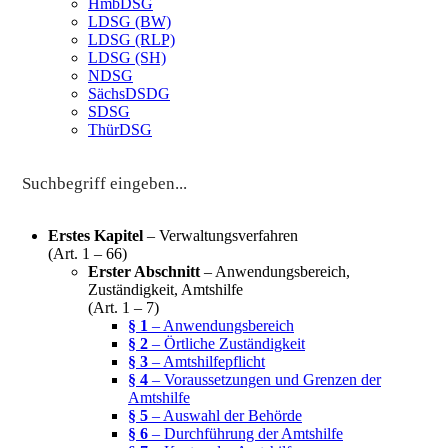
HmbDSG
LDSG (BW)
LDSG (RLP)
LDSG (SH)
NDSG
SächsDSDG
SDSG
ThürDSG
Erstes Kapitel
– Verwaltungsverfahren
(Art. 1 – 66)
Erster Abschnitt
– Anwendungsbereich,
Zuständigkeit, Amtshilfe
(Art. 1 – 7)
§ 1
– Anwendungsbereich
§ 2
– Örtliche Zuständigkeit
§ 3
– Amtshilfepflicht
§ 4
– Voraussetzungen und Grenzen der
Amtshilfe
§ 5
– Auswahl der Behörde
§ 6
– Durchführung der Amtshilfe