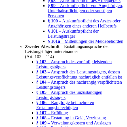
§ 98
– Auskunftspflicht des Arbeitgebers
§ 99
– Auskunftspflicht von Angehörigen,
Unterhaltspflichtigen oder sonstigen
Personen
§ 100
– Auskunftspflicht des Arztes oder
Angehörigen eines anderen Heilberufs
§ 101
– Auskunftspflicht der
Leistungsträger
§ 101a
– Mitteilungen der Meldebehörden
Zweiter Abschnitt
– Erstattungsansprüche der
Leistungsträger untereinander
(Art. 102 – 114)
§ 102
– Anspruch des vorläufig leistenden
Leistungsträgers
§ 103
– Anspruch des Leistungsträgers, dessen
Leistungsverpflichtung nachträglich entfallen ist
§ 104
– Anspruch des nachrangig verpflichteten
Leistungsträgers
§ 105
– Anspruch des unzuständigen
Leistungsträgers
§ 106
– Rangfolge bei mehreren
Erstattungsberechtigten
§ 107
– Erfüllung
§ 108
– Erstattung in Geld, Verzinsung
§ 109
– Verwaltungskosten und Auslagen