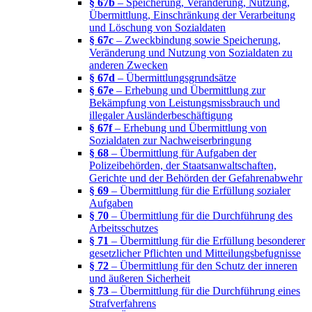
§ 67b
– Speicherung, Veränderung, Nutzung,
Übermittlung, Einschränkung der Verarbeitung
und Löschung von Sozialdaten
§ 67c
– Zweckbindung sowie Speicherung,
Veränderung und Nutzung von Sozialdaten zu
anderen Zwecken
§ 67d
– Übermittlungsgrundsätze
§ 67e
– Erhebung und Übermittlung zur
Bekämpfung von Leistungsmissbrauch und
illegaler Ausländerbeschäftigung
§ 67f
– Erhebung und Übermittlung von
Sozialdaten zur Nachweiserbringung
§ 68
– Übermittlung für Aufgaben der
Polizeibehörden, der Staatsanwaltschaften,
Gerichte und der Behörden der Gefahrenabwehr
§ 69
– Übermittlung für die Erfüllung sozialer
Aufgaben
§ 70
– Übermittlung für die Durchführung des
Arbeitsschutzes
§ 71
– Übermittlung für die Erfüllung besonderer
gesetzlicher Pflichten und Mitteilungsbefugnisse
§ 72
– Übermittlung für den Schutz der inneren
und äußeren Sicherheit
§ 73
– Übermittlung für die Durchführung eines
Strafverfahrens