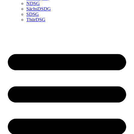
NDSG
SächsDSDG
SDSG
ThürDSG