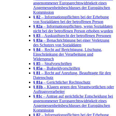
angenommener Europarechtswidrigkeit eines
Angemessenheitsbeschlusses der Europäischen
Kommission
§ 82
– Informationspflichten bei der Erhebung
von Sozialdaten bei der betroffenen Person
§ 82a
– Informationspflichten, wenn Sozialdaten
nicht bei der betroffenen Person erhoben wurden
§ 83
– Auskunftsrecht der betroffenen Personen
§ 83a
– Benachrichtigung bei einer Verletzung
des Schutzes von Sozialdaten
§ 84
– Recht auf Berichtigung, Löschung,
Einschränkung der Verarbeitung und
Widerspruch
§ 85
– Strafvorschriften
§ 85a
– Bußgeldvorschriften
§ 81
– Recht auf Anrufung, Beauftragte für den
Datenschutz
§ 81a
– Gerichtlicher Rechtsschutz
§ 81b
– Klagen gegen den Verantwortlichen oder
Auftragsverarbeiter
§ 81c
– Antrag auf gerichtliche Entscheidung bei
angenommener Europarechtswidrigkeit eines
Angemessenheitsbeschlusses der Europäischen
Kommission
§ 82
– Informationspflichten bei der Erhebung