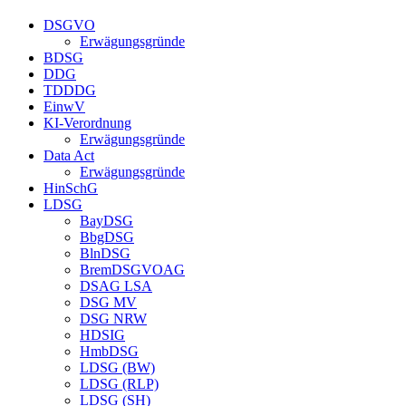
DSGVO
Erwägungsgründe
BDSG
DDG
TDDDG
EinwV
KI-Verordnung
Erwägungsgründe
Data Act
Erwägungsgründe
HinSchG
LDSG
BayDSG
BbgDSG
BlnDSG
BremDSGVOAG
DSAG LSA
DSG MV
DSG NRW
HDSIG
HmbDSG
LDSG (BW)
LDSG (RLP)
LDSG (SH)