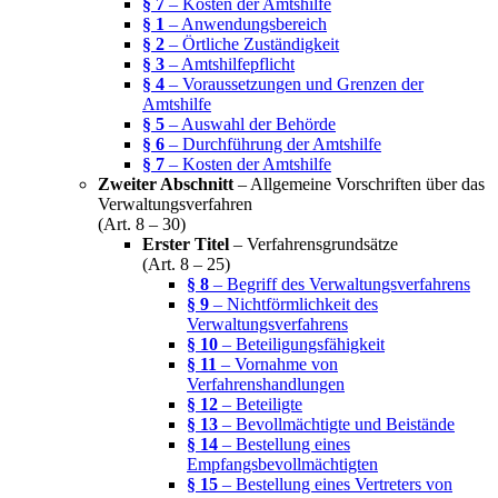
§ 7
– Kosten der Amtshilfe
§ 1
– Anwendungsbereich
§ 2
– Örtliche Zuständigkeit
§ 3
– Amtshilfepflicht
§ 4
– Voraussetzungen und Grenzen der
Amtshilfe
§ 5
– Auswahl der Behörde
§ 6
– Durchführung der Amtshilfe
§ 7
– Kosten der Amtshilfe
Zweiter Abschnitt
– Allgemeine Vorschriften über das
Verwaltungsverfahren
(Art. 8 – 30)
Erster Titel
– Verfahrensgrundsätze
(Art. 8 – 25)
§ 8
– Begriff des Verwaltungsverfahrens
§ 9
– Nichtförmlichkeit des
Verwaltungsverfahrens
§ 10
– Beteiligungsfähigkeit
§ 11
– Vornahme von
Verfahrenshandlungen
§ 12
– Beteiligte
§ 13
– Bevollmächtigte und Beistände
§ 14
– Bestellung eines
Empfangsbevollmächtigten
§ 15
– Bestellung eines Vertreters von