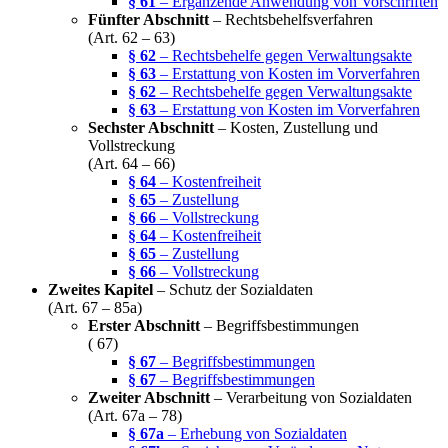
§ 61
– Ergänzende Anwendung von Vorschriften
Fünfter Abschnitt
– Rechtsbehelfsverfahren
(Art. 62 – 63)
§ 62
– Rechtsbehelfe gegen Verwaltungsakte
§ 63
– Erstattung von Kosten im Vorverfahren
§ 62
– Rechtsbehelfe gegen Verwaltungsakte
§ 63
– Erstattung von Kosten im Vorverfahren
Sechster Abschnitt
– Kosten, Zustellung und
Vollstreckung
(Art. 64 – 66)
§ 64
– Kostenfreiheit
§ 65
– Zustellung
§ 66
– Vollstreckung
§ 64
– Kostenfreiheit
§ 65
– Zustellung
§ 66
– Vollstreckung
Zweites Kapitel
– Schutz der Sozialdaten
(Art. 67 – 85a)
Erster Abschnitt
– Begriffsbestimmungen
( 67)
§ 67
– Begriffsbestimmungen
§ 67
– Begriffsbestimmungen
Zweiter Abschnitt
– Verarbeitung von Sozialdaten
(Art. 67a – 78)
§ 67a
– Erhebung von Sozialdaten