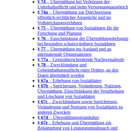
§ 74
– Übermittlung bei Verletzung der
Unterhaltspflicht und beim Versorgungsausgleich
§ 74a
– Übermittlung zur Durchsetzung
öffentlich-rechtlicher Ansprüche und im
Vollstreckungsverfahren
§ 75
– Übermittlung von Sozialdaten für die
Forschung und Planung
§ 76
– Einschränkung der Übermittlungsbefugnis
bei besonders schutzwürdigen Sozialdaten
§ 77
– Übermittlung ins Ausland und an
internationale Organisationen
§ 77a
– Grenzüberschreitende Nachweisabrufe
§ 78
– Zweckbindung und
Geheimhaltungspflicht eines Dritten, an den
Daten übermittelt werden
§ 67a
– Erhebung von Sozialdaten
§ 67b
– Speicherung, Veränderung, Nutzung,
Übermittlung, Einschränkung der Verarbeitung
und Löschung von Sozialdaten
§ 67c
– Zweckbindung sowie Speicherung,
Veränderung und Nutzung von Sozialdaten zu
anderen Zwecken
§ 67d
– Übermittlungsgrundsätze
§ 67e
– Erhebung und Übermittlung zur
Bekämpfung von Leistungsmissbrauch und