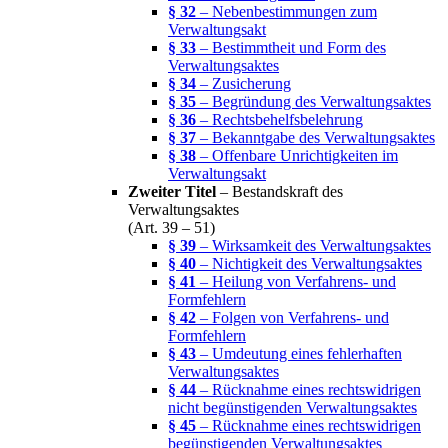
§ 32
– Nebenbestimmungen zum
Verwaltungsakt
§ 33
– Bestimmtheit und Form des
Verwaltungsaktes
§ 34
– Zusicherung
§ 35
– Begründung des Verwaltungsaktes
§ 36
– Rechtsbehelfsbelehrung
§ 37
– Bekanntgabe des Verwaltungsaktes
§ 38
– Offenbare Unrichtigkeiten im
Verwaltungsakt
Zweiter Titel
– Bestandskraft des
Verwaltungsaktes
(Art. 39 – 51)
§ 39
– Wirksamkeit des Verwaltungsaktes
§ 40
– Nichtigkeit des Verwaltungsaktes
§ 41
– Heilung von Verfahrens- und
Formfehlern
§ 42
– Folgen von Verfahrens- und
Formfehlern
§ 43
– Umdeutung eines fehlerhaften
Verwaltungsaktes
§ 44
– Rücknahme eines rechtswidrigen
nicht begünstigenden Verwaltungsaktes
§ 45
– Rücknahme eines rechtswidrigen
begünstigenden Verwaltungsaktes