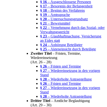
§ 16
– Ausgeschlossene Personen
§ 17
– Besorgnis der Befangenheit
§ 18
– Beginn des Verfahrens
§ 19
– Amtssprache
§ 20
– Untersuchungsgrundsatz
§ 21
– Beweismittel
§ 22
– Vernehmung durch das Sozial- oder
Verwaltungsgericht
§ 23
– Glaubhaftmachung, Versicherung
an Eides statt
§ 24
– Anhörung Beteiligter
§ 25
– Akteneinsicht durch Beteiligte
Zweiter Titel
– Fristen, Termine,
Wiedereinsetzung
(Art. 26 – 28)
§ 26
– Fristen und Termine
§ 27
– Wiedereinsetzung in den vorigen
Stand
§ 28
– Wiederholte Antragstellung
§ 26
– Fristen und Termine
§ 27
– Wiedereinsetzung in den vorigen
Stand
§ 28
– Wiederholte Antragstellung
Dritter Titel
– Amtliche Beglaubigung
(Art. 29 – 30)