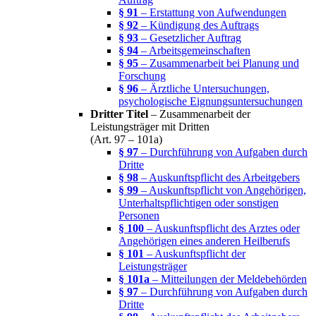
§ 91
– Erstattung von Aufwendungen
§ 92
– Kündigung des Auftrags
§ 93
– Gesetzlicher Auftrag
§ 94
– Arbeitsgemeinschaften
§ 95
– Zusammenarbeit bei Planung und
Forschung
§ 96
– Ärztliche Untersuchungen,
psychologische Eignungsuntersuchungen
Dritter Titel
– Zusammenarbeit der
Leistungsträger mit Dritten
(Art. 97 – 101a)
§ 97
– Durchführung von Aufgaben durch
Dritte
§ 98
– Auskunftspflicht des Arbeitgebers
§ 99
– Auskunftspflicht von Angehörigen,
Unterhaltspflichtigen oder sonstigen
Personen
§ 100
– Auskunftspflicht des Arztes oder
Angehörigen eines anderen Heilberufs
§ 101
– Auskunftspflicht der
Leistungsträger
§ 101a
– Mitteilungen der Meldebehörden
§ 97
– Durchführung von Aufgaben durch
Dritte