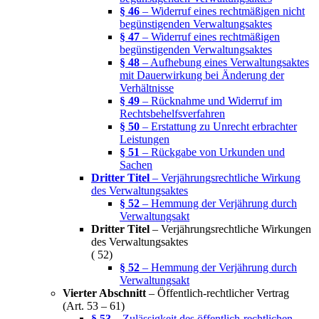
§ 46
– Widerruf eines rechtmäßigen nicht
begünstigenden Verwaltungsaktes
§ 47
– Widerruf eines rechtmäßigen
begünstigenden Verwaltungsaktes
§ 48
– Aufhebung eines Verwaltungsaktes
mit Dauerwirkung bei Änderung der
Verhältnisse
§ 49
– Rücknahme und Widerruf im
Rechtsbehelfsverfahren
§ 50
– Erstattung zu Unrecht erbrachter
Leistungen
§ 51
– Rückgabe von Urkunden und
Sachen
Dritter Titel
– Verjährungsrechtliche Wirkung
des Verwaltungsaktes
§ 52
– Hemmung der Verjährung durch
Verwaltungsakt
Dritter Titel
– Verjährungsrechtliche Wirkungen
des Verwaltungsaktes
( 52)
§ 52
– Hemmung der Verjährung durch
Verwaltungsakt
Vierter Abschnitt
– Öffentlich-rechtlicher Vertrag
(Art. 53 – 61)
§ 53
– Zulässigkeit des öffentlich-rechtlichen