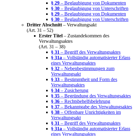
§ 29
– Beglaubigung von Dokumenten
§ 30
– Beglaubigung von Unterschriften
§ 29
– Beglaubigung von Dokumenten
§ 30
– Beglaubigung von Unterschriften
Dritter Abschnitt
– Verwaltungsakt
(Art. 31 – 52)
Erster Titel
– Zustandekommen des
Verwaltungsaktes
(Art. 31 – 38)
§ 31
– Begriff des Verwaltungsaktes
§ 31a
– Vollständig automatisierter Erlass
eines Verwaltungsaktes
§ 32
– Nebenbestimmungen zum
Verwaltungsakt
§ 33
– Bestimmtheit und Form des
Verwaltungsaktes
§ 34
– Zusicherung
§ 35
– Begründung des Verwaltungsaktes
§ 36
– Rechtsbehelfsbelehrung
§ 37
– Bekanntgabe des Verwaltungsaktes
§ 38
– Offenbare Unrichtigkeiten im
Verwaltungsakt
§ 31
– Begriff des Verwaltungsaktes
§ 31a
– Vollständig automatisierter Erlass
eines Verwaltungsaktes