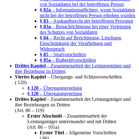
von Sozialdaten bei der betroffenen Person
§ 82a
– Informationspflichten, wenn Sozialdaten
nicht bei der betroffenen Person erhoben wurden
§ 83
– Auskunftsrecht der betroffenen Personen
§ 83a
– Benachrichtigung bei einer Verletzung
des Schutzes von Sozialdaten
§ 84
– Recht auf Berichtigung, Löschung,
Einschränkung der Verarbeitung und
Widerspruch
§ 85
– Strafvorschriften
§ 85a
– Bußgeldvorschriften
Drittes Kapitel
– Zusammenarbeit der Leistungsträger und
ihre Beziehung zu Dritten
Viertes Kapitel
– Übergangs- und Schlussvorschriften
( 120)
§ 120
– Übergangsregelung
§ 120
– Übergangsregelung
Drittes Kapitel
– Zusammenarbeit der Leistungsträger und
ihre Beziehungen zu Dritten
(Art. 86 – 119)
Erster Abschnitt
– Zusammenarbeit der
Leistungsträger untereinander und mit Dritten
(Art. 86 – 101a)
Erster Titel
– Allgemeine Vorschriften
( 86)