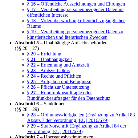
§ 16
– Öffentliche Auszeichnungen und Ehrungen
§ 17
– Verarbeitung personenbezogener Daten im
öffentlichen Interesse
§ 18
– Videoüberwachung öffentlich zugänglicher
Räume
§ 19
– Verarbeitung personenbezogener Daten zu
künstlerischen und literarischen Zwecken
Abschnitt 5
– Unabhängige Aufsichtsbehörden
(§§ 20 – 27)
§ 20
– Errichtung
§ 21
– Unabhängigkeit
§ 22
– Ernennung und Amtszeit
§ 23
– Amtsverhältnis
§ 24
– Rechte und Pflichten
§ 25
– Aufgaben und Befugnisse
§ 26
– Pflicht zur Unterstützung
§ 27
– Rundfunkbeauftragte oder
Rundfunkbeauftragter für den Datenschutz
Abschnitt 6
– Sanktionen
(§§ 28 – 29)
§ 28
– Ordnungswidrigkeiten (Ergänzung zu Artikel 83
Absatz 7 der Verordnung [EU] 2016/679)
§ 29
– Strafvorschrift (Ergänzung zu Artikel 84 der
Verordnung [EU] 2016/679)
Abschnitt 7
– Übergangsbestimmungen