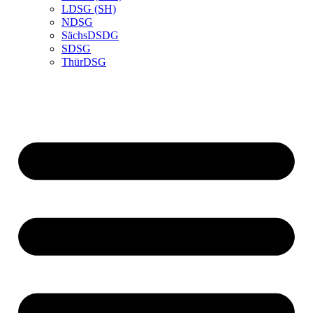
LDSG (SH)
NDSG
SächsDSDG
SDSG
ThürDSG