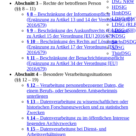
DSG NRW
Abschnitt 3
– Rechte der betroffenen Person
HDSIG
(§§ 8 – 11)
HmbDSG
§ 8
– Beschränkung der Informationspflicht
LDSG (BW
(Ergänzung zu Artikel 13 und 14 der Verordnung [EU]
LDSG (RLP
2016/679)
LDSG (SH)
§ 9
– Beschränkung des Auskunftsrechts (Ergänzung
zu Artikel 15 der Verordnung [EU] 2016/679
NDSG
§ 10
– Beschränkung des Rechts auf Löschung
SächsDSD
(Ergänzung zu Artikel 17 der Verordnung [EU]
SDSG
2016/679)
ThürDSG
§ 11
– Beschränkung der Benachrichtigungspflicht
(Ergänzung zu Artikel 34 der Verordnung [EU]
2016/679)
Abschnitt 4
– Besondere Verarbeitungssituationen
(§§ 12 – 19)
§ 12
– Verarbeitung personenbezogener Daten, die
einem Berufs- oder besonderen Amtsgeheimnis
unterliegen
§ 13
– Datenverarbeitung zu wissenschaftlichen oder
historischen Forschungszwecken und zu statistischen
Zwecken
§ 14
– Datenverarbeitung zu im öffentlichen Interesse
liegenden Archivzwecken
§ 15
– Datenverarbeitung bei Dienst- und
Arbeitsverhältnissen