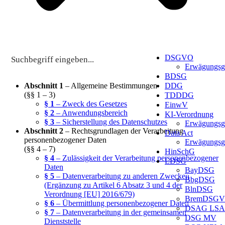
DSGVO
Erwägungsg
BDSG
Abschnitt 1
– Allgemeine Bestimmungen
DDG
(§§ 1 – 3)
TDDDG
§ 1
– Zweck des Gesetzes
EinwV
§ 2
– Anwendungsbereich
KI-Verordnung
§ 3
– Sicherstellung des Datenschutzes
Erwägungsg
Abschnitt 2
– Rechtsgrundlagen der Verarbeitung
Data Act
personenbezogener Daten
Erwägungsg
(§§ 4 – 7)
HinSchG
§ 4
– Zulässigkeit der Verarbeitung personenbezogener
LDSG
Daten
BayDSG
§ 5
– Datenverarbeitung zu anderen Zwecken
BbgDSG
(Ergänzung zu Artikel 6 Absatz 3 und 4 der
BlnDSG
Verordnung [EU] 2016/679)
BremDSG
§ 6
– Übermittlung personenbezogener Daten
DSAG LSA
§ 7
– Datenverarbeitung in der gemeinsamen
DSG MV
Dienststelle