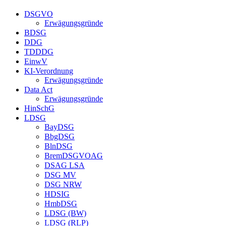
DSGVO
Erwägungsgründe
BDSG
DDG
TDDDG
EinwV
KI-Verordnung
Erwägungsgründe
Data Act
Erwägungsgründe
HinSchG
LDSG
BayDSG
BbgDSG
BlnDSG
BremDSGVOAG
DSAG LSA
DSG MV
DSG NRW
HDSIG
HmbDSG
LDSG (BW)
LDSG (RLP)