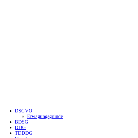
Zum
Inhalt
springen
DSGVO
Erwägungsgründe
BDSG
DDG
TDDDG