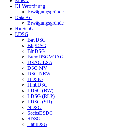
EinwV
KI-Verordnung
Erwägungsgründe
Data Act
Erwägungsgründe
HinSchG
LDSG
BayDSG
BbgDSG
BlnDSG
BremDSGVOAG
DSAG LSA
DSG MV
DSG NRW
HDSIG
HmbDSG
LDSG (BW)
LDSG (RLP)
LDSG (SH)
NDSG
SächsDSDG
SDSG
ThürDSG