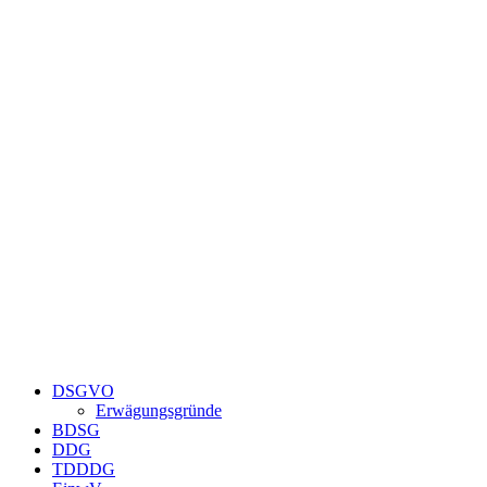
Zum
Inhalt
springen
DSGVO
Erwägungsgründe
BDSG
DDG
TDDDG