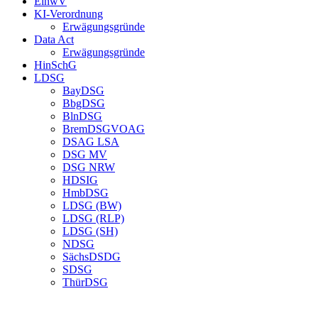
EinwV
KI-Verordnung
Erwägungsgründe
Data Act
Erwägungsgründe
HinSchG
LDSG
BayDSG
BbgDSG
BlnDSG
BremDSGVOAG
DSAG LSA
DSG MV
DSG NRW
HDSIG
HmbDSG
LDSG (BW)
LDSG (RLP)
LDSG (SH)
NDSG
SächsDSDG
SDSG
ThürDSG