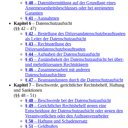
§ 40
– Datenübermittlung auf der Grundlage eines
Angemessenheitsbeschlusses oder bei geeigneten
Garantien
§ 41
– Ausnahmen
Kapitel 6
– Datenschutzaufsicht
(§§ 42 – 47)
§ 42
– Bestellung des Diözesandatenschutzbeauftragten
als Leiter der Datenschutzaufsicht
§ 43
– Rechtsstellung des
Diözesandatenschutzbeauftragten
§ 44
– Aufgaben der Datenschutzaufsicht
§ 45
– Zuständigkeit der Datenschutzaufsicht bei über-
und mehrdiözesanen Rechtsträgern
§ 46
– Zusammenarbeit mit anderen
Datenschutzaufsichten
§ 47
– Beanstandungen durch die Datenschutzaufsicht
Kapitel 7
– Beschwerde, gerichtlicher Rechtsbehelf, Haftung
und Sanktionen
(§§ 48 – 51)
§ 48
– Beschwerde bei der Datenschutzaufsicht
§ 49
– Gerichtlicher Rechtsbehelf gegen eine
Entscheidung der Datenschutzaufsicht oder gegen den
Verantwortlichen oder den Auftragsverarbeiter
§ 50
– Haftung und Schadenersatz
§ 51
– Geldbußen