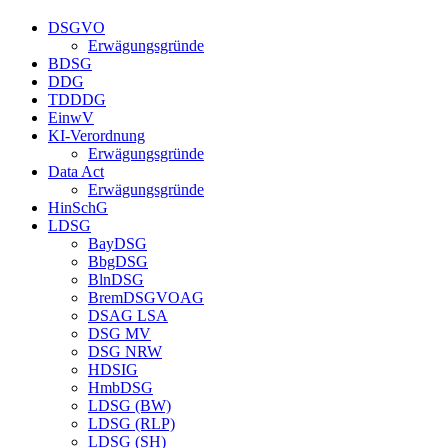
DSGVO
Erwägungsgründe
BDSG
DDG
TDDDG
EinwV
KI-Verordnung
Erwägungsgründe
Data Act
Erwägungsgründe
HinSchG
LDSG
BayDSG
BbgDSG
BlnDSG
BremDSGVOAG
DSAG LSA
DSG MV
DSG NRW
HDSIG
HmbDSG
LDSG (BW)
LDSG (RLP)
LDSG (SH)