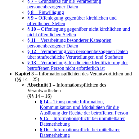
§ 7
– Grundsätze für die Verarbeitung
personenbezogener Daten
§ 8
– Einwilligung
§ 9
– Offenlegung gegenüber kirchlichen und
öffentlichen Stellen
§ 10
– Offenlegung gegenüber nicht kirchlichen und
nicht öffentlichen Stellen
§ 11
– Verarbeitung besonderer Kategorien
personenbezogener Daten
§ 12
– Verarbeitung von personenbezogenen Daten
über strafrechtliche Verurteilungen und Straftaten
§ 13
– Verarbeitung, für die eine Identifizierung der
betroffenen Person nicht erforderlich ist
Kapitel 3
– Informationspflichten des Verantwortlichen und
(§§ 14 – 25)
Abschnitt 1
– Informationspflichten des
Verantwortlichen
(§§ 14 – 16)
§ 14
– Transparente Information,
Kommunikation und Modalitäten für die
Ausübung der Rechte der betroffenen Person
§ 15
– Informationspflicht bei unmittelbarer
Datenerhebung
§ 16
– Informationspflicht bei mittelbarer
Datenerhebung