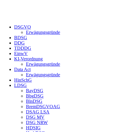
DSGVO
Erwägungsgründe
BDSG
DDG
TDDDG
EinwV
KI-Verordnung
Erwägungsgründe
Data Act
Erwägungsgründe
HinSchG
LDSG
BayDSG
BbgDSG
BlnDSG
BremDSGVOAG
DSAG LSA
DSG MV
DSG NRW
HDSIG