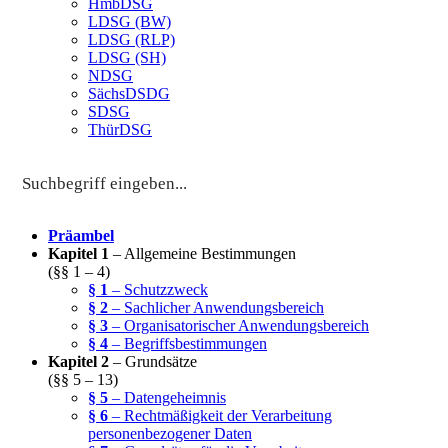
HmbDSG
LDSG (BW)
LDSG (RLP)
LDSG (SH)
NDSG
SächsDSDG
SDSG
ThürDSG
Präambel
Kapitel 1
– Allgemeine Bestimmungen
(§§ 1 – 4)
§ 1
– Schutzzweck
§ 2
– Sachlicher Anwendungsbereich
§ 3
– Organisatorischer Anwendungsbereich
§ 4
– Begriffsbestimmungen
Kapitel 2
– Grundsätze
(§§ 5 – 13)
§ 5
– Datengeheimnis
§ 6
– Rechtmäßigkeit der Verarbeitung
personenbezogener Daten