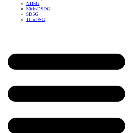
NDSG
SächsDSDG
SDSG
ThürDSG