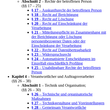
Abschnitt 2
– Rechte der betroffenen Person
(§§ 17 – 25)
§ 17
– Auskunftsrecht der betroffenen Person
§ 18
– Recht auf Berichtigung
§ 19
– Recht auf Löschung
§ 20
– Recht auf Einschränkung der
Verarbeitung
§ 21
– Mitteilungspflicht im Zusammenhang mit
der Berichtigung oder Löschung
personenbezogener Daten oder der
Einschränkung der Verarbeitung
§ 22
– Recht auf Datenübertragbarkeit
§ 23
– Widerspruchsrecht
§ 24
– Automatisierte Entscheidungen im
Einzelfall einschließlich Profiling
§ 25
– Unabdingbare Rechte der betroffenen
Person
Kapitel 4
– Verantwortlicher und Auftragsverarbeiter
(§§ 26 – 38)
Abschnitt 1
– Technik und Organisation;
(§§ 26 – 30)
§ 26
– Technische und organisatorische
Maßnahmen
§ 27
– Technikgestaltung und Voreinstellungen
§ 28
– Gemeinsam Verantwortliche