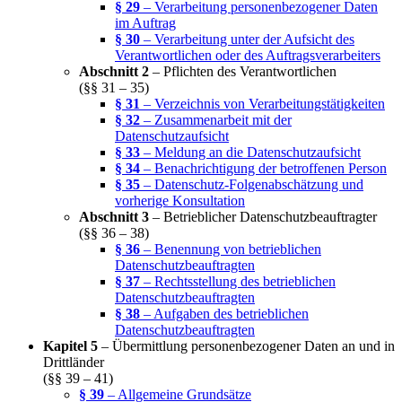
§ 29
– Verarbeitung personenbezogener Daten
im Auftrag
§ 30
– Verarbeitung unter der Aufsicht des
Verantwortlichen oder des Auftragsverarbeiters
Abschnitt 2
– Pflichten des Verantwortlichen
(§§ 31 – 35)
§ 31
– Verzeichnis von Verarbeitungstätigkeiten
§ 32
– Zusammenarbeit mit der
Datenschutzaufsicht
§ 33
– Meldung an die Datenschutzaufsicht
§ 34
– Benachrichtigung der betroffenen Person
§ 35
– Datenschutz-Folgenabschätzung und
vorherige Konsultation
Abschnitt 3
– Betrieblicher Datenschutzbeauftragter
(§§ 36 – 38)
§ 36
– Benennung von betrieblichen
Datenschutzbeauftragten
§ 37
– Rechtsstellung des betrieblichen
Datenschutzbeauftragten
§ 38
– Aufgaben des betrieblichen
Datenschutzbeauftragten
Kapitel 5
– Übermittlung personenbezogener Daten an und in
Drittländer
(§§ 39 – 41)
§ 39
– Allgemeine Grundsätze