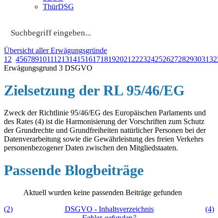
ThürDSG
Übersicht aller Erwägungsgründe
1
2
3
4
5
6
7
8
9
10
11
12
13
14
15
16
17
18
19
20
21
22
23
24
25
26
27
28
29
30
31
32
Erwägungsgrund 3 DSGVO
Zielsetzung der RL 95/46/EG
Zweck der Richtlinie 95/46/EG des Europäischen Parlaments und
des Rates (4) ist die Harmonisierung der Vorschriften zum Schutz
der Grundrechte und Grundfreiheiten natürlicher Personen bei der
Datenverarbeitung sowie die Gewährleistung des freien Verkehrs
personenbezogener Daten zwischen den Mitgliedstaaten.
Passende Blogbeiträge
Aktuell wurden keine passenden Beiträge gefunden
(2)
DSGVO - Inhaltsverzeichnis
(4)
Fehler gefunden?