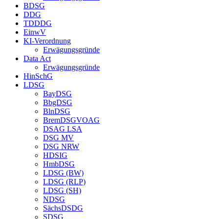
BDSG
DDG
TDDDG
EinwV
KI-Verordnung
Erwägungsgründe
Data Act
Erwägungsgründe
HinSchG
LDSG
BayDSG
BbgDSG
BlnDSG
BremDSGVOAG
DSAG LSA
DSG MV
DSG NRW
HDSIG
HmbDSG
LDSG (BW)
LDSG (RLP)
LDSG (SH)
NDSG
SächsDSDG
SDSG