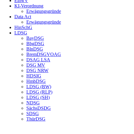
EinwV
KI-Verordnung
Erwägungsgründe
Data Act
Erwägungsgründe
HinSchG
LDSG
BayDSG
BbgDSG
BlnDSG
BremDSGVOAG
DSAG LSA
DSG MV
DSG NRW
HDSIG
HmbDSG
LDSG (BW)
LDSG (RLP)
LDSG (SH)
NDSG
SächsDSDG
SDSG
ThürDSG