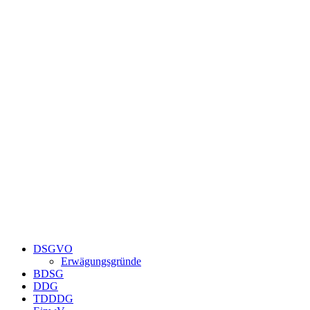
Zum
Inhalt
springen
DSGVO
Erwägungsgründe
BDSG
DDG
TDDDG