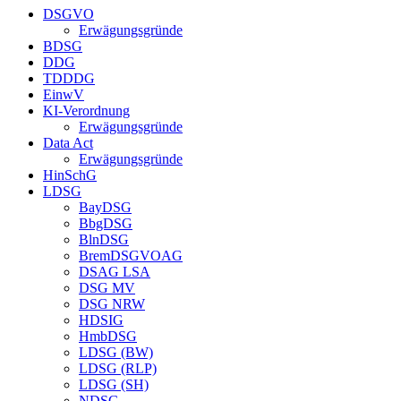
DSGVO
Erwägungsgründe
BDSG
DDG
TDDDG
EinwV
KI-Verordnung
Erwägungsgründe
Data Act
Erwägungsgründe
HinSchG
LDSG
BayDSG
BbgDSG
BlnDSG
BremDSGVOAG
DSAG LSA
DSG MV
DSG NRW
HDSIG
HmbDSG
LDSG (BW)
LDSG (RLP)
LDSG (SH)
NDSG