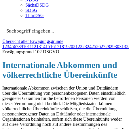
SächsDSDG
SDSG
ThürDSG
Übersicht aller Erwägungsgründe
1
2
3
4
5
6
7
8
9
10
11
12
13
14
15
16
17
18
19
20
21
22
23
24
25
26
27
28
29
30
31
32
Erwägungsgrund 102 DSGVO
Internationale Abkommen und
völkerrechtliche Übereinkünfte
Internationale Abkommen zwischen der Union und Drittländern
über die Übermittlung von personenbezogenen Daten einschließlich
geeigneter Garantien für die betroffenen Personen werden von
dieser Verordnung nicht berührt. Die Mitgliedstaaten können
völkerrechtliche Übereinkünfte schließen, die die Übermittlung
personenbezogener Daten an Drittländer oder internationale
Organisationen beinhalten, sofern sich diese Übereinkünfte weder
auf diese Verordnung noch auf andere Bestimmungen des