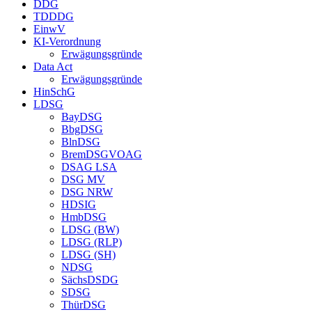
DDG
TDDDG
EinwV
KI-Verordnung
Erwägungsgründe
Data Act
Erwägungsgründe
HinSchG
LDSG
BayDSG
BbgDSG
BlnDSG
BremDSGVOAG
DSAG LSA
DSG MV
DSG NRW
HDSIG
HmbDSG
LDSG (BW)
LDSG (RLP)
LDSG (SH)
NDSG
SächsDSDG
SDSG
ThürDSG